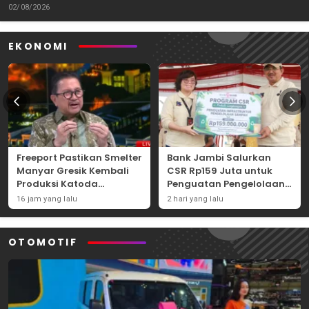
Tantangannya
02/08/2026
EKONOMI
Freeport Pastikan Smelter
Bank Jambi Salurkan
Manyar Gresik Kembali
CSR Rp159 Juta untuk
Produksi Katoda
Penguatan Pengelolaan
Tembaga Mulai
Sampah di Tanjung
16 jam yang lalu
2 hari yang lalu
September 2026
Jabung Barat
OTOMOTIF