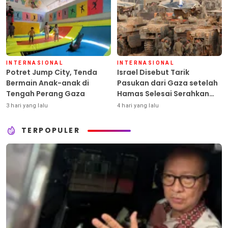
INTERNASIONAL
INTERNASIONAL
Potret Jump City, Tenda
Israel Disebut Tarik
Bermain Anak-anak di
Pasukan dari Gaza setelah
Tengah Perang Gaza
Hamas Selesai Serahkan
Senjata
3 hari yang lalu
4 hari yang lalu
TERPOPULER