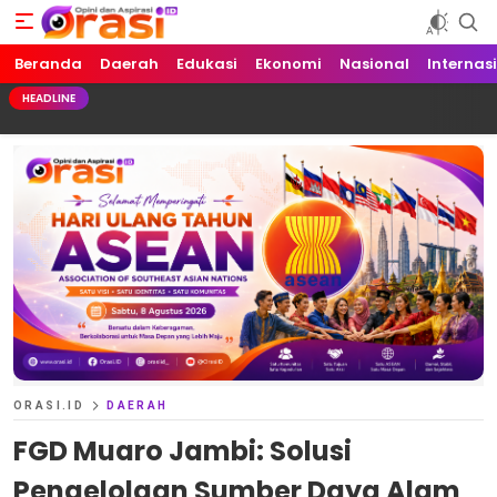
Beranda
Orasi.ID
Opini dan Aspirasi!
Daerah
Edukasi
Ekonomi
Nasional
Internas
HEADLINE
ORASI.ID
DAERAH
FGD Muaro Jambi: Solusi
Pengelolaan Sumber Daya Alam