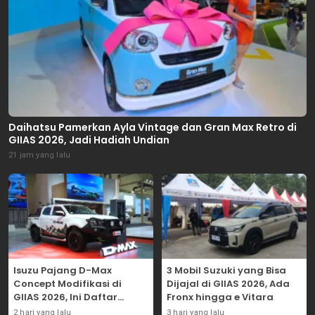
Daihatsu Pamerkan Ayla Vintage dan Gran Max Retro di
GIIAS 2026, Jadi Hadiah Undian
21 jam yang lalu
Isuzu Pajang D-Max
3 Mobil Suzuki yang Bisa
Concept Modifikasi di
Dijajal di GIIAS 2026, Ada
GIIAS 2026, Ini Daftar
Fronx hingga e Vitara
Ubahannya
2 hari yang lalu
3 hari yang lalu