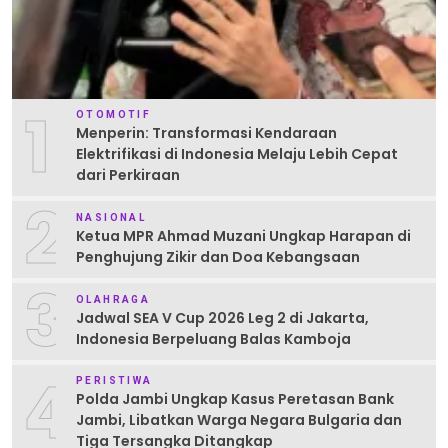
1
OTOMOTIF
Menperin: Transformasi Kendaraan
Elektrifikasi di Indonesia Melaju Lebih Cepat
dari Perkiraan
2
NASIONAL
Ketua MPR Ahmad Muzani Ungkap Harapan di
Penghujung Zikir dan Doa Kebangsaan
3
OLAHRAGA
Jadwal SEA V Cup 2026 Leg 2 di Jakarta,
Indonesia Berpeluang Balas Kamboja
4
PERISTIWA
Polda Jambi Ungkap Kasus Peretasan Bank
Jambi, Libatkan Warga Negara Bulgaria dan
Tiga Tersangka Ditangkap