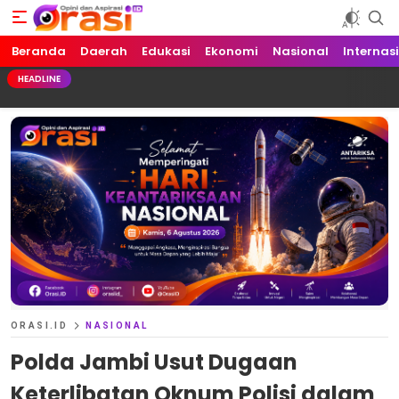
Beranda
Orasi.ID
Opini dan Aspirasi!
Daerah
Edukasi
Ekonomi
Nasional
Internas
HEADLINE
ORASI.ID
NASIONAL
Polda Jambi Usut Dugaan
Keterlibatan Oknum Polisi dalam