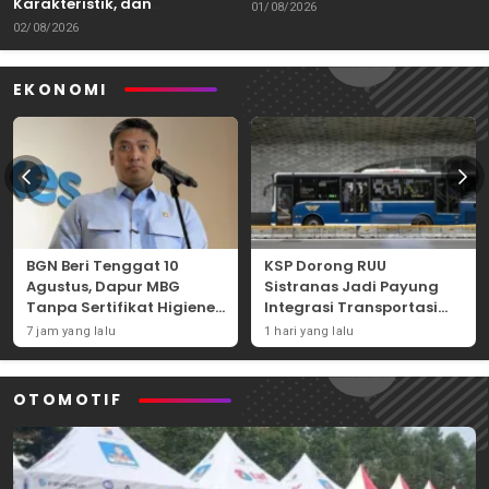
Karakteristik, dan
Kemampuan Itu Dibawa
01/08/2026
Tantangannya
02/08/2026
EKONOMI
BGN Beri Tenggat 10
KSP Dorong RUU
Agustus, Dapur MBG
Sistranas Jadi Payung
Tanpa Sertifikat Higiene
Integrasi Transportasi
Terancam Tutup
Massal Indonesia
7 jam yang lalu
1 hari yang lalu
Permanen
OTOMOTIF