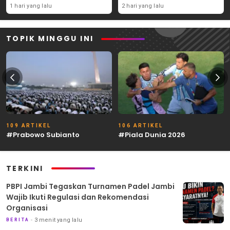
Syaratnya
1 hari yang lalu
2 hari yang lalu
TOPIK MINGGU INI
109 ARTIKEL
106 ARTIKEL
#Prabowo Subianto
#Piala Dunia 2026
TERKINI
PBPI Jambi Tegaskan Turnamen Padel Jambi
Wajib Ikuti Regulasi dan Rekomendasi
Organisasi
3 menit yang lalu
BERITA