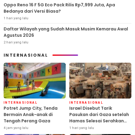
Oppo Reno 16 F 5G Eco Pack Rilis Rp7,999 Juta, Apa
Bedanya dari Versi Biasa?
1 hari yang lalu
Daftar Wilayah yang Sudah Masuk Musim Kemarau Awal
Agustus 2026
2 hari yang lalu
INTERNASIONAL
INTERNASIONAL
INTERNASIONAL
Potret Jump City, Tenda
Israel Disebut Tarik
Bermain Anak-anak di
Pasukan dari Gaza setelah
Tengah Perang Gaza
Hamas Selesai Serahkan
Senjata
4 jam yang lalu
1 hari yang lalu