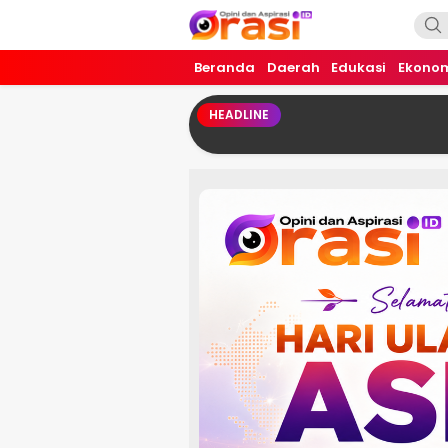
Orasi.ID
Opini dan Aspirasi!
Beranda
Daerah
Edukasi
Ekono
HEADLINE