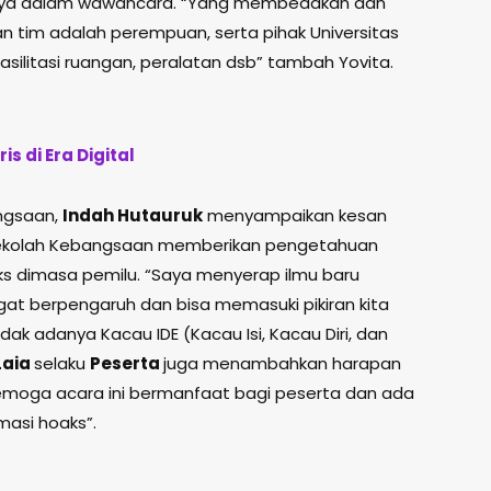
snya dalam wawancara. “Yang membedakan dan
r dan tim adalah perempuan, serta pihak Universitas
asilitasi ruangan, peralatan dsb” tambah Yovita.
s di Era Digital
ngsaan,
Indah Hutauruk
menyampaikan kesan
h, Sekolah Kebangsaan memberikan pengetahuan
s dimasa pemilu. “Saya menyerap ilmu baru
at berpengaruh dan bisa memasuki pikiran kita
ak adanya Kacau IDE (Kacau Isi, Kacau Diri, dan
Laia
selaku
Peserta
juga menambahkan harapan
“semoga acara ini bermanfaat bagi peserta dan ada
asi hoaks”.