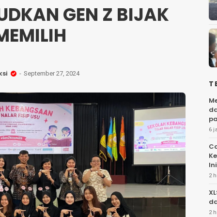
DKAN GEN Z BIJAK
MEMILIH
si
September 27, 2024
T
Me
da
pa
6 j
Ca
Ke
Ini
2 h
XL
da
2 h