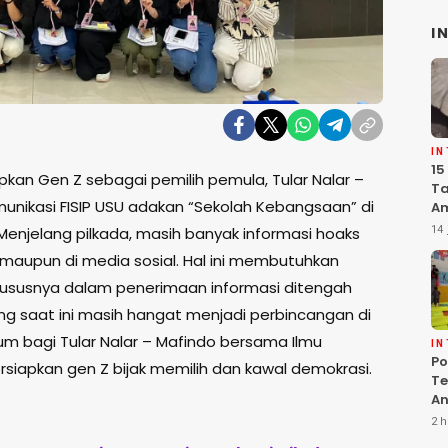
I
I
15
an Gen Z sebagai pemilih pemula, Tular Nalar –
Ta
unikasi FISIP USU adakan “Sekolah Kebangsaan” di
Am
Ma
14 
. Menjelang pilkada, masih banyak informasi hoaks
K
 maupun di media sosial. Hal ini membutuhkan
Pe
khususnya dalam penerimaan informasi ditengah
ng saat ini masih hangat menjadi perbincangan di
 bagi Tular Nalar – Mafindo bersama Ilmu
I
Po
siapkan gen Z bijak memilih dan kawal demokrasi.
Te
An
Te
2 h
G