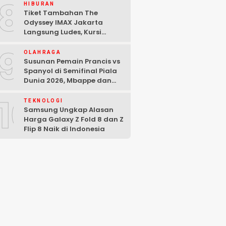
8
HIBURAN
Tiket Tambahan The
Odyssey IMAX Jakarta
Langsung Ludes, Kursi
Tersisa di Baris Depan
9
OLAHRAGA
Susunan Pemain Prancis vs
Spanyol di Semifinal Piala
Dunia 2026, Mbappe dan
Yamal Starter
10
TEKNOLOGI
Samsung Ungkap Alasan
Harga Galaxy Z Fold 8 dan Z
Flip 8 Naik di Indonesia