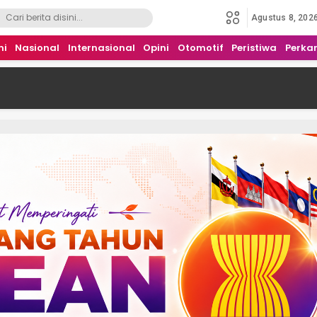
Agustus 8, 202
mi
Nasional
Internasional
Opini
Otomotif
Peristiwa
Perka