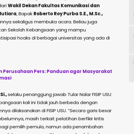
dari
Wakil Dekan Fakultas Komunikasi dan
Mutiara
, Bapak
Roberto Roy Purba S.E., M.Sc.,
nya sekaligus membuka acara. Beliau juga
atan Sekolah Kebangsaan yang mampu
tisipasi hoaks di berbagai universitas yang ada di
an Perusahaan Pers: Panduan agar Masyarakat
rmasi
Si.,
selaku penanggung jawab Tular Nalar FISIP USU
ngsaan kali ini tidak jauh berbeda dengan
a dilaksanakan di FISIP USU. “Secara garis besar
elumnya, masih terkait pelatihan berfikir kritis
bagi pemilih pemula, namun ada penambahan