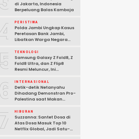
3
di Jakarta, Indonesia
Berpeluang Balas Kamboja
4
PERISTIWA
Polda Jambi Ungkap Kasus
Peretasan Bank Jambi,
Libatkan Warga Negara
Bulgaria dan Tiga
5
Tersangka Ditangkap
TEKNOLOGI
Samsung Galaxy Z Fold8, Z
Fold8 Ultra, dan Z Flip8
Resmi Meluncur, Ini
Spesifikasi Lengkapnya
6
INTERNASIONAL
Detik-detik Netanyahu
Dihadang Demonstran Pro-
Palestina saat Makan
Malam di Washington DC
7
HIBURAN
Suzzanna: Santet Dosa di
Atas Dosa Masuk Top 10
Netflix Global, Jadi Satu-
satunya Film Indonesia