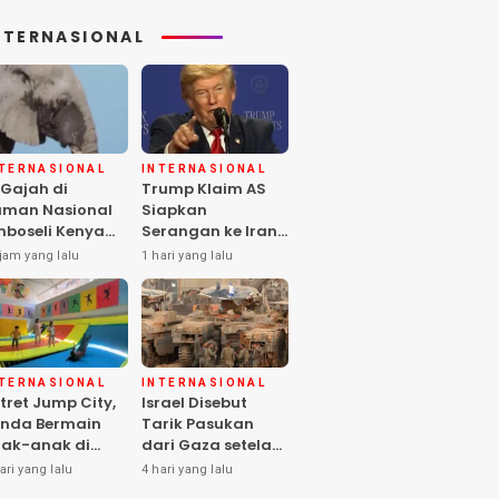
NTERNASIONAL
NTERNASIONAL
INTERNASIONAL
 Gajah di
Trump Klaim AS
man Nasional
Siapkan
boseli Kenya
Serangan ke Iran
ti, Diduga
Terbesar sejak
jam yang lalu
1 hari yang lalu
eracunan
Perang Dunia II
stisida
NTERNASIONAL
INTERNASIONAL
tret Jump City,
Israel Disebut
nda Bermain
Tarik Pasukan
ak-anak di
dari Gaza setelah
ngah Perang
Hamas Selesai
ari yang lalu
4 hari yang lalu
aza
Serahkan Senjata