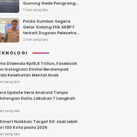
Gunung Gede Pangrango,
Api Berhasil Dipadamka
1 hari yang lalu
Polda Sumbar Segera
Gelar Sidang Etik AKBP F
terkait Dugaan Pelecehan
Polwan
2 hari yang lalu
EKNOLOGI
ta Didenda Rp16,8 Triliun, Facebook
n Instagram Dinilai Berdampak
da Kesehatan Mental Anak
am yang lalu
ra Update Versi Android Tanpa
hilangan Data, Lakukan 7 Langkah
ari yang lalu
Smart Naikkan Target 5G Jadi Lebih
ri 100 Kota pada 2026
ari yang lalu