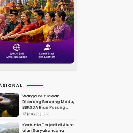
ASIONAL
Warga Pelalawan
Diserang Beruang Madu,
BBKSDA Riau Pasang
Kandang Jebak di Lokasi
12 jam yang lalu
Kejadian
Karhutla Terjadi di Alun-
alun Suryakancana