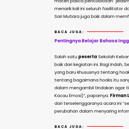
materi pasca pencoblosan” jela
menarik kali ini seluruh fasilitato
Sari Mutiara juga baik dalam memf
BACA JUGA:
Pentingnya Belajar Bahasa Inggri
Salah satu
peserta
Sekolah Keba
baik dari kegiatan ini. Bagi Inda
yang baru khususnya tentang hoak
tentang bagaimana hoaks itu sang
dalam mengambil tindakan agar tid
Kacau Emosi)”, paparnya.
Firman 
dari terselenggaranya acara ini 
perubahan dalam menyaring inform
BACA JUGA: