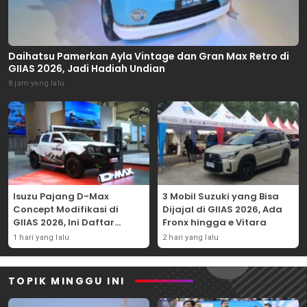
Daihatsu Pamerkan Ayla Vintage dan Gran Max Retro di
GIIAS 2026, Jadi Hadiah Undian
8 jam yang lalu
Isuzu Pajang D-Max
3 Mobil Suzuki yang Bisa
Concept Modifikasi di
Dijajal di GIIAS 2026, Ada
GIIAS 2026, Ini Daftar
Fronx hingga e Vitara
Ubahannya
1 hari yang lalu
2 hari yang lalu
TOPIK MINGGU INI