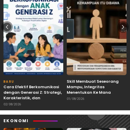
Skill Membuat Seseorang
BARU
Cara Efektif Berkomunikasi
Mampu, Integritas
dengan Generasi Z: Strategi,
Menentukan Ke Mana
Karakteristik, dan
Kemampuan Itu Dibawa
01/08/2026
Tantangannya
02/08/2026
EKONOMI