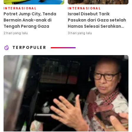
INTERNASIONAL
INTERNASIONAL
Potret Jump City, Tenda
Israel Disebut Tarik
Bermain Anak-anak di
Pasukan dari Gaza setelah
Tengah Perang Gaza
Hamas Selesai Serahkan
Senjata
2 hari yang lalu
3 hari yang lalu
TERPOPULER