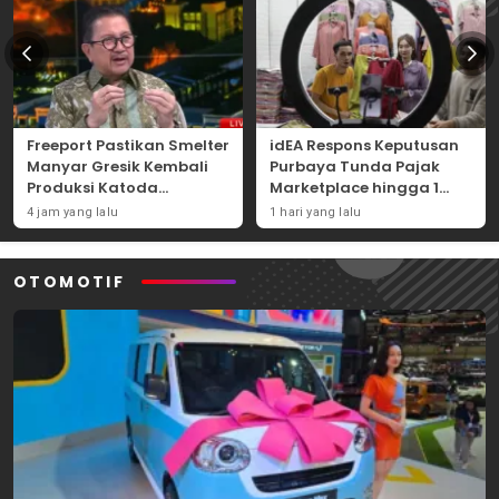
Freeport Pastikan Smelter
idEA Respons Keputusan
Manyar Gresik Kembali
Purbaya Tunda Pajak
Produksi Katoda
Marketplace hingga 1
Tembaga Mulai
November 2026
4 jam yang lalu
1 hari yang lalu
September 2026
OTOMOTIF