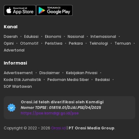
Kanal
Daerah
Edukasi
Ekonomi
Nasional
Internasional
Opini
Otomotif
Peristiwa
Perkara
Teknologi
Temuan
Advertorial
Informasi
Advertisement
Disclaimer
Kebijakan Privasi
Kode Etik Jurnalistik
Pedoman Media Siber
Redaksi
SOP Wartawan
Orasi.id telah diverifikasi oleh Komdigi
Nomor TDPSE : 018116.01/DJAI.PSE/04/2025
https://pse.komdigi.go.id/pse
Copyright © 2022 -
2026
Orasi.id
|
PT Orasi Media Group
.