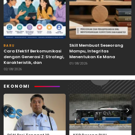
Skill Membuat Seseorang
BARU
Cara Efektif Berkomunikasi
Mampu, Integritas
dengan Generasi Z: Strategi,
Menentukan Ke Mana
Karakteristik, dan
Kemampuan Itu Dibawa
01/08/2026
Tantangannya
02/08/2026
EKONOMI