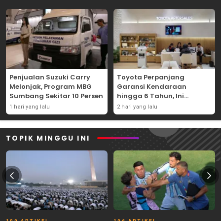
Penjualan Suzuki Carry
Toyota Perpanjang
Melonjak, Program MBG
Garansi Kendaraan
Sumbang Sekitar 10 Persen
hingga 6 Tahun, Ini
Syaratnya
1 hari yang lalu
2 hari yang lalu
TOPIK MINGGU INI