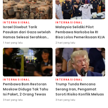
INTERNASIONAL
INTERNASIONAL
Israel Disebut Tarik
Malaysia Selidiki Pilot
Pasukan dari Gaza setelah
Pembawa Narkoba ke RI
Hamas Selesai Serahkan
Bisa Lolos Pemeriksaan KLIA
Senjata
1 hari yang lalu
2 hari yang lalu
INTERNASIONAL
INTERNASIONAL
Pembawa Bom Restoran
Trump Tunda Rencana
Moskow Diduga Tak Tahu
Serang Iran, Pengamat
Isi Paket, 2 Orang Tewas
Soroti Risiko Konflik Meluas
3 hari yang lalu
3 hari yang lalu