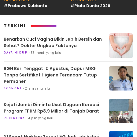
109 ARTIKEL
106 ARTIKEL
#Prabowo Subianto
#Piala Dunia 2026
TERKINI
Benarkah Cuci Vagina Bikin Lebih Bersih dan
Sehat? Dokter Ungkap Faktanya
55 menit yang lalu
GAYA HIDUP
BGN Beri Tenggat 10 Agustus, Dapur MBG
Tanpa Sertifikat Higiene Terancam Tutup
Permanen
2 jam yang lalu
EKONOMI
Kejati Jambi Diminta Usut Dugaan Korupsi
Program FPKM Rp8,9 Miliar di Tanjab Barat
4 jam yang lalu
PERISTIWA
XLSmart Naikkan Target 5G Jadi Lebih dari