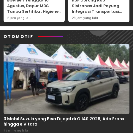
BGN Beri Tenggat 10
KSP Dorong RUU
Agustus, Dapur MBG
Sistranas Jadi Payung
Tanpa Sertifikat Higiene
Integrasi Transportasi
Terancam Tutup
Massal Indonesia
2 jam yang lalu
23 jam yang lalu
Permanen
OTOMOTIF
3 Mobil Suzuki yang Bisa Dijajal di GIIAS 2026, Ada Fronx
hingga e Vitara
7 jam yang lalu