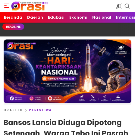
Beranda
Orasi.ID
Opini dan Aspirasi!
Daerah
Edukasi
Ekonomi
Nasional
Internas
HEADLINE
ORASI.ID
PERISTIWA
Bansos Lansia Diduga Dipotong
Setengah, Warga Tebo Ini Pasrah