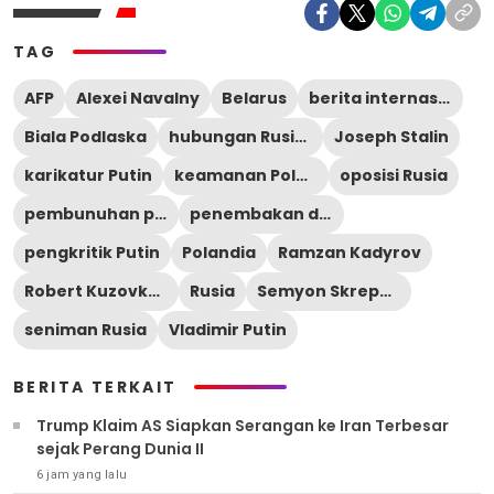
TAG
AFP
Alexei Navalny
Belarus
berita internasional
Biala Podlaska
hubungan Rusia Polandia
Joseph Stalin
karikatur Putin
keamanan Polandia
oposisi Rusia
pembunuhan politik
penembakan di Polandia
pengkritik Putin
Polandia
Ramzan Kadyrov
Robert Kuzovkov
Rusia
Semyon Skrepetsky
seniman Rusia
Vladimir Putin
BERITA TERKAIT
Trump Klaim AS Siapkan Serangan ke Iran Terbesar
sejak Perang Dunia II
6 jam yang lalu