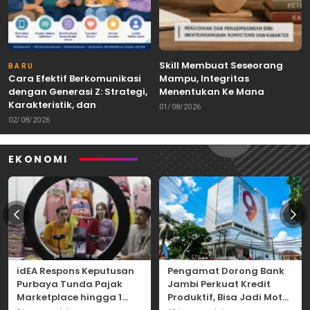
Skill Membuat Seseorang
BARU
Cara Efektif Berkomunikasi
Mampu, Integritas
dengan Generasi Z: Strategi,
Menentukan Ke Mana
Karakteristik, dan
Kemampuan Itu Dibawa
01/08/2026
Tantangannya
02/08/2026
EKONOMI
idEA Respons Keputusan
Pengamat Dorong Bank
Purbaya Tunda Pajak
Jambi Perkuat Kredit
Marketplace hingga 1
Produktif, Bisa Jadi Motor