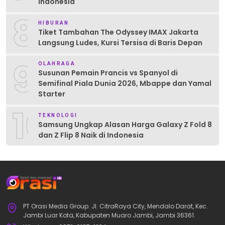
Indonesia
8
HIBURAN
Tiket Tambahan The Odyssey IMAX Jakarta
Langsung Ludes, Kursi Tersisa di Baris Depan
9
OLAHRAGA
Susunan Pemain Prancis vs Spanyol di
Semifinal Piala Dunia 2026, Mbappe dan Yamal
Starter
10
TEKNOLOGI
Samsung Ungkap Alasan Harga Galaxy Z Fold 8
dan Z Flip 8 Naik di Indonesia
PT Orasi Media Group. Jl. CitraRaya City, Mendalo Darat, Kec.
Jambi Luar Kota, Kabupaten Muaro Jambi, Jambi 36361.