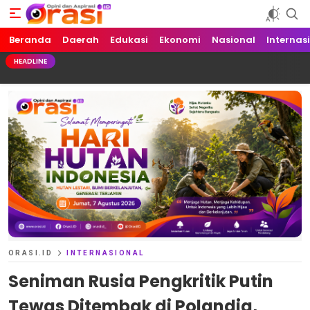
Beranda
Orasi.ID
Opini dan Aspirasi!
Daerah
Edukasi
Ekonomi
Nasional
Internas
HEADLINE
ORASI.ID
INTERNASIONAL
Seniman Rusia Pengkritik Putin
Tewas Ditembak di Polandia,