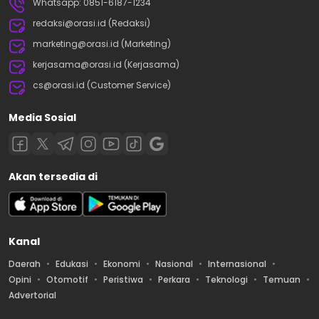
Whatsapp: 0851-6187-1234
redaksi@orasi.id (Redaksi)
marketing@orasi.id (Marketing)
kerjasama@orasi.id (Kerjasama)
cs@orasi.id (Customer Service)
Media Sosial
Akan tersedia di
Kanal
Daerah
Edukasi
Ekonomi
Nasional
Internasional
Opini
Otomotif
Peristiwa
Perkara
Teknologi
Temuan
Advertorial