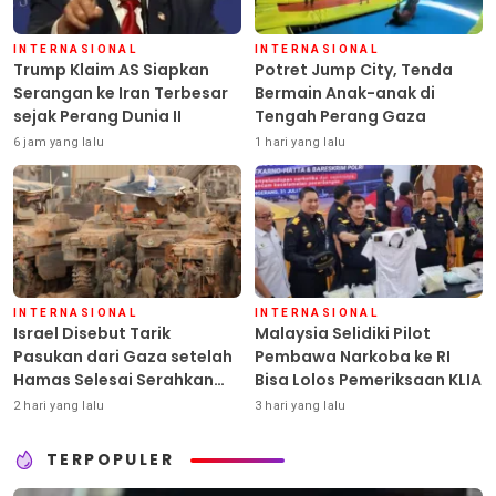
INTERNASIONAL
INTERNASIONAL
Trump Klaim AS Siapkan
Potret Jump City, Tenda
Serangan ke Iran Terbesar
Bermain Anak-anak di
sejak Perang Dunia II
Tengah Perang Gaza
6 jam yang lalu
1 hari yang lalu
INTERNASIONAL
INTERNASIONAL
Israel Disebut Tarik
Malaysia Selidiki Pilot
Pasukan dari Gaza setelah
Pembawa Narkoba ke RI
Hamas Selesai Serahkan
Bisa Lolos Pemeriksaan KLIA
Senjata
2 hari yang lalu
3 hari yang lalu
TERPOPULER