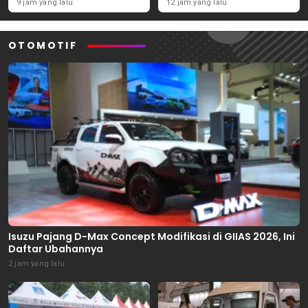
November 2026
Ekonomi Daerah
9 jam yang lalu
12 jam yang lalu
OTOMOTIF
Isuzu Pajang D-Max Concept Modifikasi di GIIAS 2026, Ini
Daftar Ubahannya
2 jam yang lalu