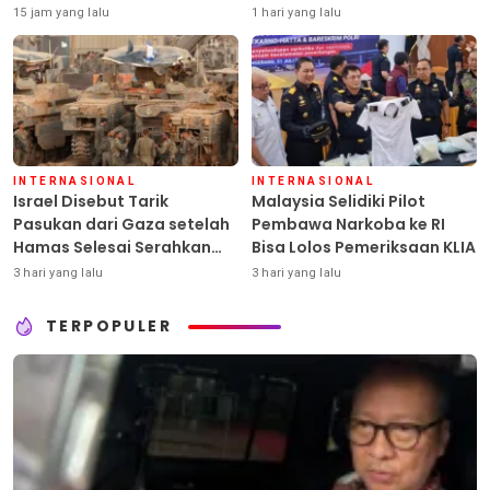
15 jam yang lalu
1 hari yang lalu
INTERNASIONAL
INTERNASIONAL
Israel Disebut Tarik
Malaysia Selidiki Pilot
Pasukan dari Gaza setelah
Pembawa Narkoba ke RI
Hamas Selesai Serahkan
Bisa Lolos Pemeriksaan KLIA
Senjata
3 hari yang lalu
3 hari yang lalu
TERPOPULER