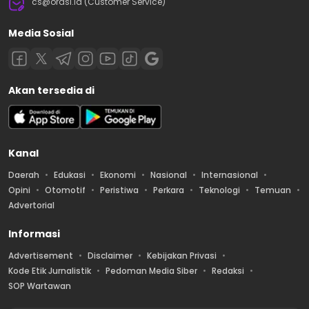
cs@orasi.id (Customer Service)
Media Sosial
Akan tersedia di
Kanal
Daerah
Edukasi
Ekonomi
Nasional
Internasional
Opini
Otomotif
Peristiwa
Perkara
Teknologi
Temuan
Advertorial
Informasi
Advertisement
Disclaimer
Kebijakan Privasi
Kode Etik Jurnalistik
Pedoman Media Siber
Redaksi
SOP Wartawan