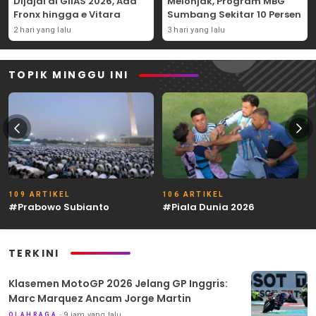
Dijajal di GIIAS 2026, Ada
Melonjak, Program MBG
Fronx hingga e Vitara
Sumbang Sekitar 10 Persen
2 hari yang lalu
3 hari yang lalu
TOPIK MINGGU INI
109 ARTIKEL
106 ARTIKEL
#Prabowo Subianto
#Piala Dunia 2026
TERKINI
Klasemen MotoGP 2026 Jelang GP Inggris:
Marc Marquez Ancam Jorge Martin
9 jam yang lalu
OLAHRAGA