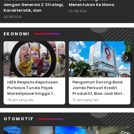
dengan Generasi Z: Strategi,
Menentukan Ke Mana
Karakteristik, dan
Kemampuan Itu Dibawa
01/08/2026
Tantangannya
02/08/2026
EKONOMI
idEA Respons Keputusan
Pengamat Dorong Bank
Purbaya Tunda Pajak
Jambi Perkuat Kredit
Marketplace hingga 1
Produktif, Bisa Jadi Motor
November 2026
Ekonomi Daerah
18 jam yang lalu
21 jam yang lalu
OTOMOTIF