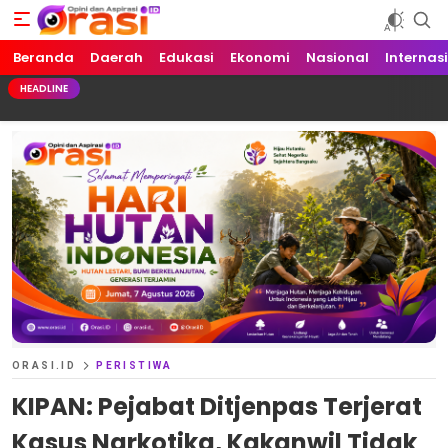
Beranda
Orasi.ID
Opini dan Aspirasi!
Daerah
Edukasi
Ekonomi
Nasional
Internas
HEADLINE
ORASI.ID
PERISTIWA
KIPAN: Pejabat Ditjenpas Terjerat
Kasus Narkotika, Kakanwil Tidak