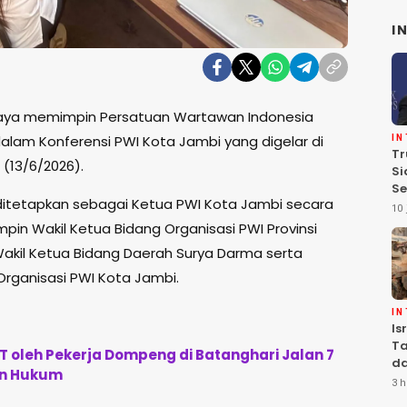
I
caya memimpin Persatuan Wartawan Indonesia
dalam Konferensi PWI Kota Jambi yang digelar di
I
Tr
(13/6/2026).
Si
Se
ditetapkan sebagai Ketua PWI Kota Jambi secara
Te
10 
Pe
mpin Wakil Ketua Bidang Organisasi PWI Provinsi
Wakil Ketua Bidang Daerah Surya Darma serta
Organisasi PWI Kota Jambi.
I
Is
Ta
 oleh Pekerja Dompeng di Batanghari Jalan 7
da
an Hukum
Ha
3 h
Se