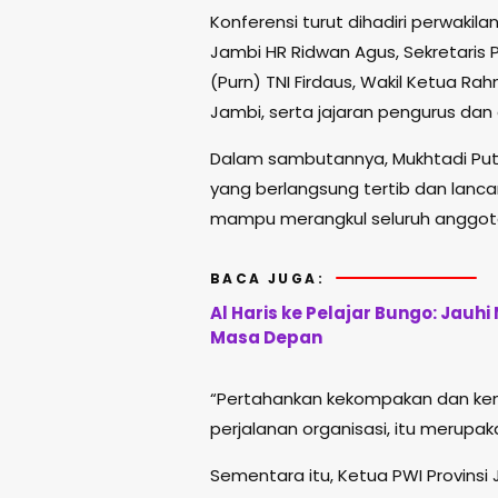
Konferensi turut dihadiri perwakila
Jambi HR Ridwan Agus, Sekretaris P
(Purn) TNI Firdaus, Wakil Ketua R
Jambi, serta jajaran pengurus da
Dalam sambutannya, Mukhtadi Put
yang berlangsung tertib dan lanca
mampu merangkul seluruh anggota 
BACA JUGA:
Al Haris ke Pelajar Bungo: Jauh
Masa Depan
“Pertahankan kekompakan dan kema
perjalanan organisasi, itu merupaka
Sementara itu, Ketua PWI Provins