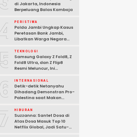
3
di Jakarta, Indonesia
Berpeluang Balas Kamboja
4
PERISTIWA
Polda Jambi Ungkap Kasus
Peretasan Bank Jambi,
Libatkan Warga Negara
Bulgaria dan Tiga
5
Tersangka Ditangkap
TEKNOLOGI
Samsung Galaxy Z Fold8, Z
Fold8 Ultra, dan Z Flip8
Resmi Meluncur, Ini
Spesifikasi Lengkapnya
6
INTERNASIONAL
Detik-detik Netanyahu
Dihadang Demonstran Pro-
Palestina saat Makan
Malam di Washington DC
7
HIBURAN
Suzzanna: Santet Dosa di
Atas Dosa Masuk Top 10
Netflix Global, Jadi Satu-
satunya Film Indonesia