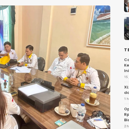
T
Ca
Ke
Ini
15 
XL
da
1 h
Op
Rp
Bi
2 h