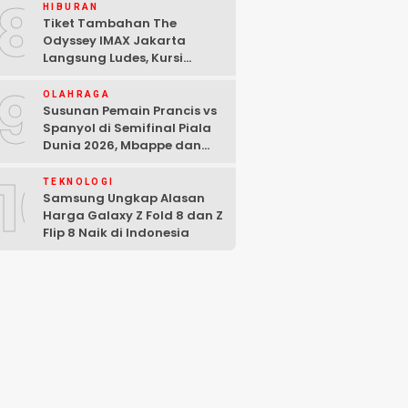
8
HIBURAN
Tiket Tambahan The
Odyssey IMAX Jakarta
Langsung Ludes, Kursi
Tersisa di Baris Depan
9
OLAHRAGA
Susunan Pemain Prancis vs
Spanyol di Semifinal Piala
Dunia 2026, Mbappe dan
Yamal Starter
10
TEKNOLOGI
Samsung Ungkap Alasan
Harga Galaxy Z Fold 8 dan Z
Flip 8 Naik di Indonesia