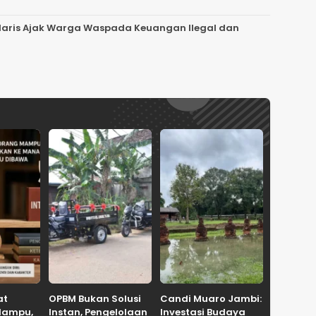
 Haris Ajak Warga Waspada Keuangan Ilegal dan
at
OPBM Bukan Solusi
Candi Muaro Jambi:
Mampu,
Instan, Pengelolaan
Investasi Budaya