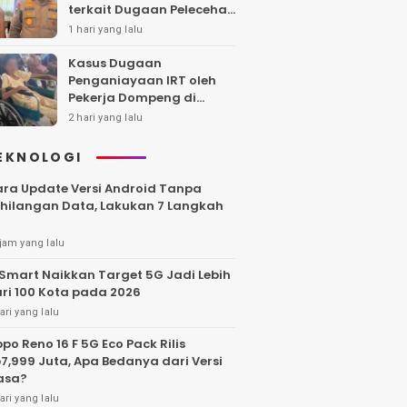
terkait Dugaan Pelecehan
Polwan
1 hari yang lalu
Kasus Dugaan
Penganiayaan IRT oleh
Pekerja Dompeng di
Batanghari Jalan 7 Bulan,
2 hari yang lalu
Keluarga Minta
Kepastian Hukum
EKNOLOGI
ra Update Versi Android Tanpa
hilangan Data, Lakukan 7 Langkah
jam yang lalu
Smart Naikkan Target 5G Jadi Lebih
ri 100 Kota pada 2026
ari yang lalu
po Reno 16 F 5G Eco Pack Rilis
7,999 Juta, Apa Bedanya dari Versi
asa?
ari yang lalu