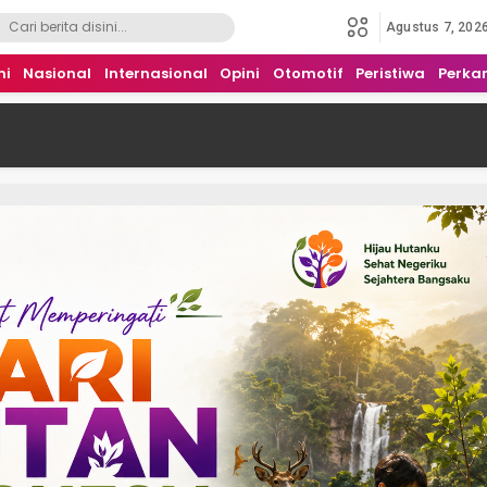
Agustus 7, 202
mi
Nasional
Internasional
Opini
Otomotif
Peristiwa
Perka