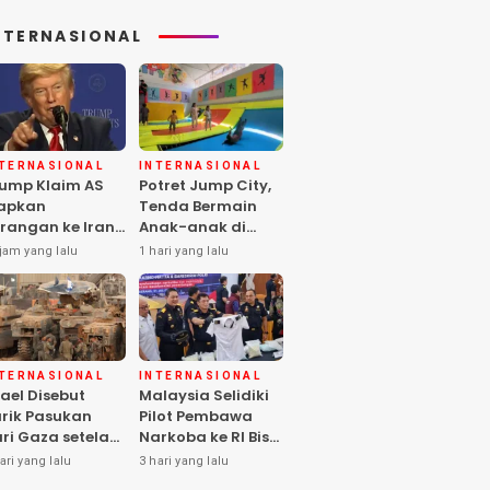
NTERNASIONAL
NTERNASIONAL
INTERNASIONAL
ump Klaim AS
Potret Jump City,
apkan
Tenda Bermain
rangan ke Iran
Anak-anak di
rbesar sejak
Tengah Perang
jam yang lalu
1 hari yang lalu
rang Dunia II
Gaza
NTERNASIONAL
INTERNASIONAL
rael Disebut
Malaysia Selidiki
rik Pasukan
Pilot Pembawa
ri Gaza setelah
Narkoba ke RI Bisa
mas Selesai
Lolos Pemeriksaan
ari yang lalu
3 hari yang lalu
rahkan Senjata
KLIA