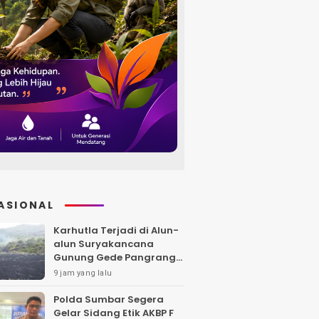
ASIONAL
Karhutla Terjadi di Alun-
alun Suryakancana
Gunung Gede Pangrango,
Api Berhasil Dipadamka
9 jam yang lalu
Polda Sumbar Segera
Gelar Sidang Etik AKBP F