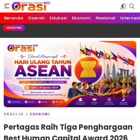
Beranda
Orasi.ID
Opini dan Aspirasi!
Daerah
Edukasi
Ekonomi
Nasional
Internas
HEADLINE
ORASI.ID
EKONOMI
Pertagas Raih Tiga Penghargaan
Best Human Capital Award 2026