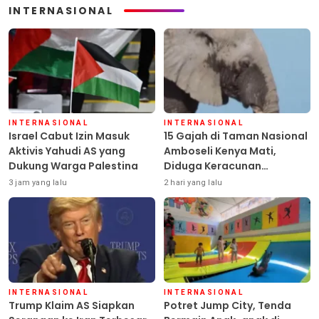
INTERNASIONAL
INTERNASIONAL
INTERNASIONAL
Israel Cabut Izin Masuk
15 Gajah di Taman Nasional
Aktivis Yahudi AS yang
Amboseli Kenya Mati,
Dukung Warga Palestina
Diduga Keracunan
Pestisida
3 jam yang lalu
2 hari yang lalu
INTERNASIONAL
INTERNASIONAL
Trump Klaim AS Siapkan
Potret Jump City, Tenda