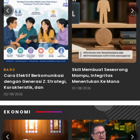
Skill Membuat Seseorang
BARU
Cara Efektif Berkomunikasi
Mampu, Integritas
dengan Generasi Z: Strategi,
Menentukan Ke Mana
Karakteristik, dan
Kemampuan Itu Dibawa
01/08/2026
Tantangannya
02/08/2026
EKONOMI