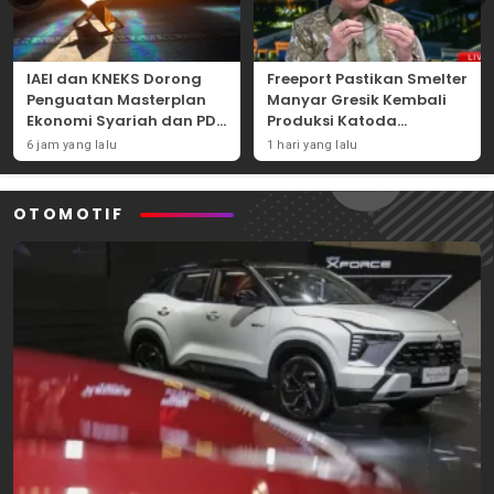
IAEI dan KNEKS Dorong
Freeport Pastikan Smelter
Penguatan Masterplan
Manyar Gresik Kembali
Ekonomi Syariah dan PDB
Produksi Katoda
Syariah Indonesia
Tembaga Mulai
6 jam yang lalu
1 hari yang lalu
September 2026
OTOMOTIF