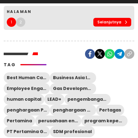
HALAMAN
1
2
Selanjutnya
TAG
Best Human Capital Award 2026
Business Asia Indonesia
Employee Engagement Survey
Gas Development Program
human capital
LEAD+
pengembangan SDM
penghargaan Pertagas
penghargaan perusahaan
Pertagas
Pertamina
perusahaan energi Indonesia
program kepemimpinan Pertagas
PT Pertamina Gas
SDM profesional