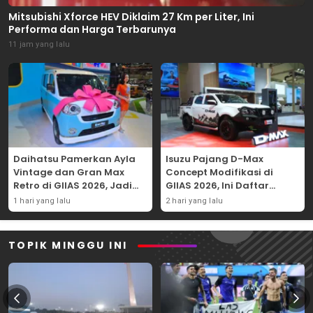
Mitsubishi Xforce HEV Diklaim 27 Km per Liter, Ini
Performa dan Harga Terbarunya
11 jam yang lalu
Daihatsu Pamerkan Ayla
Isuzu Pajang D-Max
Vintage dan Gran Max
Concept Modifikasi di
Retro di GIIAS 2026, Jadi
GIIAS 2026, Ini Daftar
Hadiah Undian
Ubahannya
1 hari yang lalu
2 hari yang lalu
TOPIK MINGGU INI