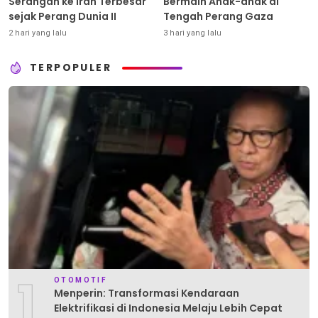
Serangan ke Iran Terbesar
Bermain Anak-anak di
sejak Perang Dunia II
Tengah Perang Gaza
2 hari yang lalu
3 hari yang lalu
TERPOPULER
1
OTOMOTIF
Menperin: Transformasi Kendaraan
Elektrifikasi di Indonesia Melaju Lebih Cepat