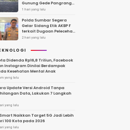
Gunung Gede Pangrango,
Api Berhasil Dipadamka
1 hari yang lalu
Polda Sumbar Segera
Gelar Sidang Etik AKBP F
terkait Dugaan Pelecehan
Polwan
2 hari yang lalu
EKNOLOGI
ta Didenda Rp16,8 Triliun, Facebook
n Instagram Dinilai Berdampak
da Kesehatan Mental Anak
am yang lalu
ra Update Versi Android Tanpa
hilangan Data, Lakukan 7 Langkah
ari yang lalu
Smart Naikkan Target 5G Jadi Lebih
ri 100 Kota pada 2026
ari yang lalu