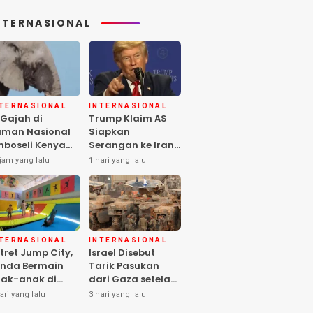
NTERNASIONAL
NTERNASIONAL
INTERNASIONAL
 Gajah di
Trump Klaim AS
man Nasional
Siapkan
boseli Kenya
Serangan ke Iran
ti, Diduga
Terbesar sejak
jam yang lalu
1 hari yang lalu
eracunan
Perang Dunia II
stisida
NTERNASIONAL
INTERNASIONAL
tret Jump City,
Israel Disebut
nda Bermain
Tarik Pasukan
ak-anak di
dari Gaza setelah
ngah Perang
Hamas Selesai
ari yang lalu
3 hari yang lalu
aza
Serahkan Senjata