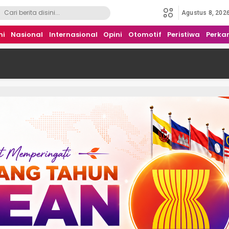
Agustus 8, 202
mi
Nasional
Internasional
Opini
Otomotif
Peristiwa
Perka