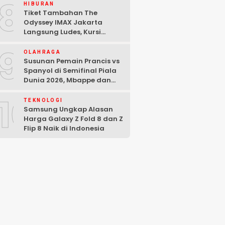
8
HIBURAN
Tiket Tambahan The
Odyssey IMAX Jakarta
Langsung Ludes, Kursi
Tersisa di Baris Depan
9
OLAHRAGA
Susunan Pemain Prancis vs
Spanyol di Semifinal Piala
Dunia 2026, Mbappe dan
Yamal Starter
10
TEKNOLOGI
Samsung Ungkap Alasan
Harga Galaxy Z Fold 8 dan Z
Flip 8 Naik di Indonesia