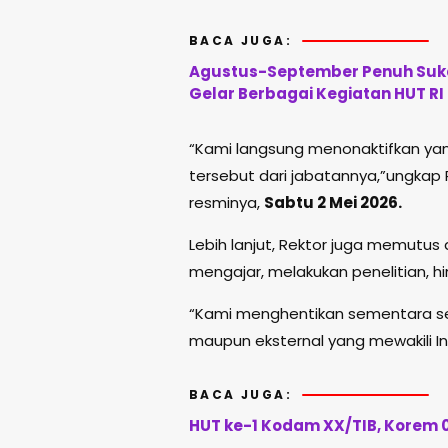
BACA JUGA:
Agustus-September Penuh Sukac
Gelar Berbagai Kegiatan HUT RI
“Kami langsung menonaktifkan yan
tersebut dari jabatannya,”ungkap 
resminya,
Sabtu 2 Mei 2026.
Lebih lanjut, Rektor juga memutus 
mengajar, melakukan penelitian, 
“Kami menghentikan sementara selu
maupun eksternal yang mewakili Ins
BACA JUGA:
HUT ke-1 Kodam XX/TIB, Korem 