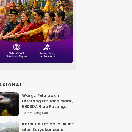
ASIONAL
Warga Pelalawan
Diserang Beruang Madu,
BBKSDA Riau Pasang
Kandang Jebak di Lokasi
12 jam yang lalu
Kejadian
Karhutla Terjadi di Alun-
alun Suryakancana