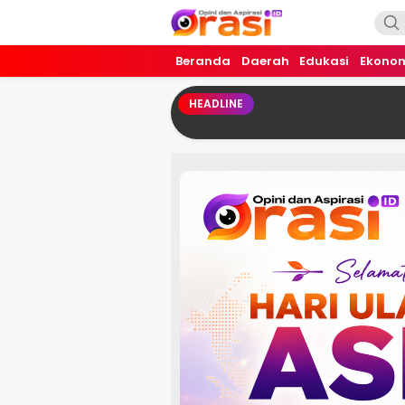
Orasi.ID
Opini dan Aspirasi!
Beranda
Daerah
Edukasi
Ekono
HEADLINE