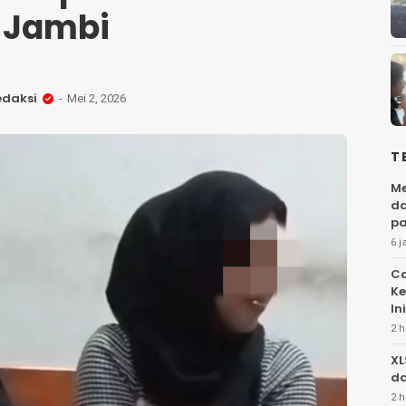
Jambi
edaksi
Mei 2, 2026
T
Me
da
pa
6 j
Ca
Ke
Ini
2 h
XL
da
2 h