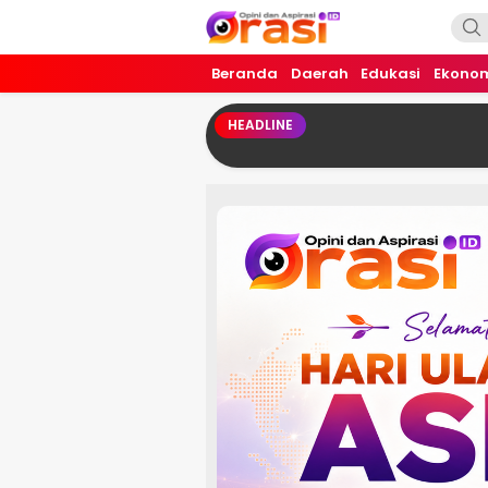
Orasi.ID
Opini dan Aspirasi!
Beranda
Daerah
Edukasi
Ekono
HEADLINE