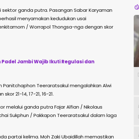
i sektor ganda putra. Pasangan
Sabar Karyaman
erhasil menyamakan kedudukan usai
kitamorn / Worrapol Thongsa-nga dengan skor
Padel Jambi Wajib Ikuti Regulasi dan
lah Panitchaphon Teeraratsakul mengalahkan
Alwi
kor 21-14, 17-21, 16-21.
or melalui ganda putra
Fajar Alfian
/
Nikolaus
hai Sukphun / Pakkapon Teeraratsakul dalam laga
da partai kelima.
Moh Zaki Ubaidillah
memastikan