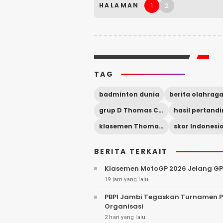
1
2
HALAMAN
TAG
badminton dunia
berita olahrag
grup D Thomas Cup
klasemen Thomas Cup
BERITA TERKAIT
Klasemen MotoGP 2026 Jelang GP 
19 jam yang lalu
PBPI Jambi Tegaskan Turnamen Pa
Organisasi
2 hari yang lalu