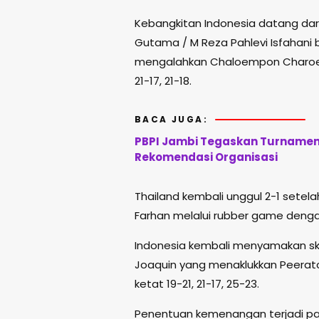
Kebangkitan Indonesia datang dar
Gutama
/
M Reza Pahlevi Isfahani
b
mengalahkan Chaloempon Charoen
21-17, 21-18.
BACA JUGA:
PBPI Jambi Tegaskan Turnamen 
Rekomendasi Organisasi
Thailand kembali unggul 2-1 sete
Farhan
melalui rubber game dengan s
Indonesia kembali menyamakan sk
Joaquin
yang menaklukkan Peeratc
ketat 19-21, 21-17, 25-23.
Penentuan kemenangan terjadi pa