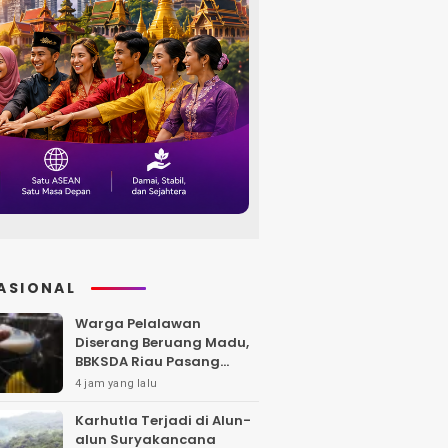
ASIONAL
Warga Pelalawan
Diserang Beruang Madu,
BBKSDA Riau Pasang
Kandang Jebak di Lokasi
4 jam yang lalu
Kejadian
Karhutla Terjadi di Alun-
alun Suryakancana