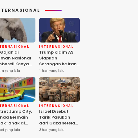
NTERNASIONAL
NTERNASIONAL
INTERNASIONAL
 Gajah di
Trump Klaim AS
man Nasional
Siapkan
boseli Kenya
Serangan ke Iran
ti, Diduga
Terbesar sejak
am yang lalu
1 hari yang lalu
eracunan
Perang Dunia II
stisida
NTERNASIONAL
INTERNASIONAL
tret Jump City,
Israel Disebut
nda Bermain
Tarik Pasukan
ak-anak di
dari Gaza setelah
ngah Perang
Hamas Selesai
ari yang lalu
3 hari yang lalu
aza
Serahkan Senjata