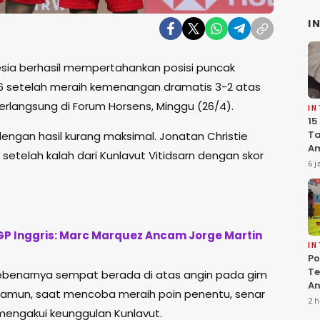
I
esia berhasil mempertahankan posisi puncak
6
setelah meraih kemenangan dramatis 3-2 atas
erlangsung di
Forum Horsens
, Minggu (26/4).
I
15
Ta
engan hasil kurang maksimal.
Jonatan Christie
Am
etelah kalah dari
Kunlavut Vitidsarn
dengan skor
Ma
6 j
K
Pe
P Inggris: Marc Marquez Ancam Jorge Martin
I
Po
Te
sebenarnya sempat berada di atas angin pada gim
An
Namun, saat mencoba meraih poin penentu, senar
Te
2 h
mengakui keunggulan Kunlavut.
G