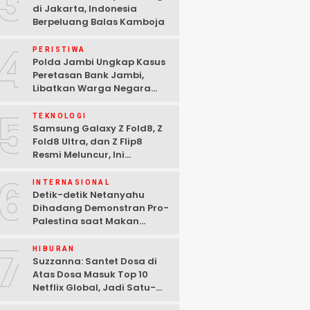
3
di Jakarta, Indonesia
Berpeluang Balas Kamboja
4
PERISTIWA
Polda Jambi Ungkap Kasus
Peretasan Bank Jambi,
Libatkan Warga Negara
Bulgaria dan Tiga
5
Tersangka Ditangkap
TEKNOLOGI
Samsung Galaxy Z Fold8, Z
Fold8 Ultra, dan Z Flip8
Resmi Meluncur, Ini
Spesifikasi Lengkapnya
6
INTERNASIONAL
Detik-detik Netanyahu
Dihadang Demonstran Pro-
Palestina saat Makan
Malam di Washington DC
7
HIBURAN
Suzzanna: Santet Dosa di
Atas Dosa Masuk Top 10
Netflix Global, Jadi Satu-
satunya Film Indonesia