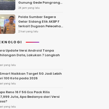
Gunung Gede Pangrango,
Api Berhasil Dipadamka
24 jam yang lalu
Polda Sumbar Segera
Gelar Sidang Etik AKBP F
terkait Dugaan Pelecehan
Polwan
2 hari yang lalu
EKNOLOGI
ra Update Versi Android Tanpa
hilangan Data, Lakukan 7 Langkah
ari yang lalu
Smart Naikkan Target 5G Jadi Lebih
ri 100 Kota pada 2026
ari yang lalu
po Reno 16 F 5G Eco Pack Rilis
7,999 Juta, Apa Bedanya dari Versi
asa?
ari yang lalu