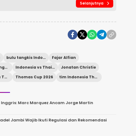
Selanjutnya
a
bulu tangkis Indonesia
Fajar Alfian
hasil pertandingan badminton
Indonesia vs Thailand
Jonatan Christie
skor Indonesia Thailand
Thomas Cup 2026
tim Indonesia Thomas Cup
Inggris: Marc Marquez Ancam Jorge Martin
del Jambi Wajib Ikuti Regulasi dan Rekomendasi