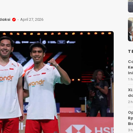
daksi
April 27, 2026
T
Ca
Ke
Ini
1 h
XL
da
2 h
Op
Rp
Bi
3 h