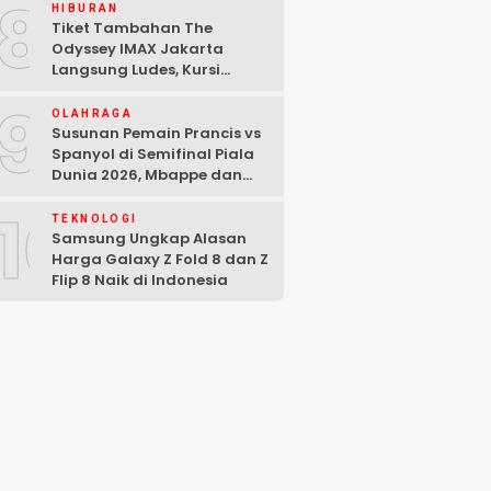
8
HIBURAN
Tiket Tambahan The
Odyssey IMAX Jakarta
Langsung Ludes, Kursi
Tersisa di Baris Depan
9
OLAHRAGA
Susunan Pemain Prancis vs
Spanyol di Semifinal Piala
Dunia 2026, Mbappe dan
Yamal Starter
10
TEKNOLOGI
Samsung Ungkap Alasan
Harga Galaxy Z Fold 8 dan Z
Flip 8 Naik di Indonesia