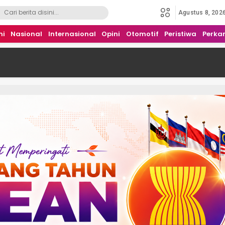
Agustus 8, 202
mi
Nasional
Internasional
Opini
Otomotif
Peristiwa
Perka