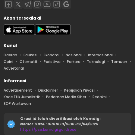
Akan tersedia di
Kanal
Daerah
Edukasi
Ekonomi
Nasional
Internasional
Opini
Otomotif
Peristiwa
Perkara
Teknologi
Temuan
Advertorial
Informasi
Advertisement
Disclaimer
Kebijakan Privasi
Kode Etik Jurnalistik
Pedoman Media Siber
Redaksi
SOP Wartawan
Orasi.id telah diverifikasi oleh Komdigi
Nomor TDPSE : 018116.01/DJAI.PSE/04/2025
https://pse.komdigi.go.id/pse