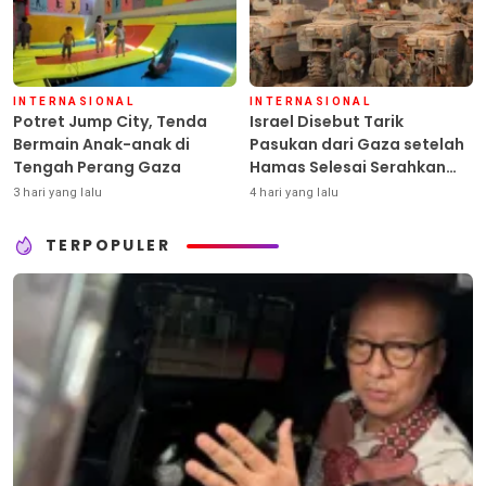
INTERNASIONAL
INTERNASIONAL
Potret Jump City, Tenda
Israel Disebut Tarik
Bermain Anak-anak di
Pasukan dari Gaza setelah
Tengah Perang Gaza
Hamas Selesai Serahkan
Senjata
3 hari yang lalu
4 hari yang lalu
TERPOPULER