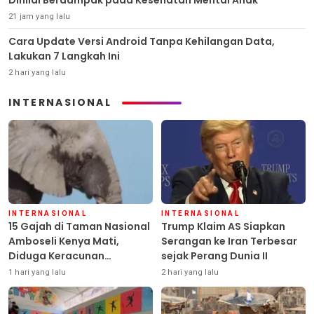
Dinilai Berdampak pada Kesehatan Mental Anak
21 jam yang lalu
Cara Update Versi Android Tanpa Kehilangan Data,
Lakukan 7 Langkah Ini
2 hari yang lalu
INTERNASIONAL
INTERNASIONAL
INTERNASIONAL
15 Gajah di Taman Nasional
Trump Klaim AS Siapkan
Amboseli Kenya Mati,
Serangan ke Iran Terbesar
Diduga Keracunan
sejak Perang Dunia II
Pestisida
1 hari yang lalu
2 hari yang lalu