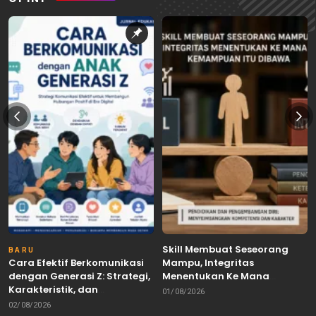
Skill Membuat Seseorang
BARU
Cara Efektif Berkomunikasi
Mampu, Integritas
dengan Generasi Z: Strategi,
Menentukan Ke Mana
Karakteristik, dan
Kemampuan Itu Dibawa
01/08/2026
Tantangannya
02/08/2026