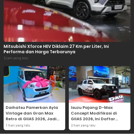
Mitsubishi Xforce HEV Diklaim 27 Km per Liter, Ini
Performa dan Harga Terbarunya
3 jam yang lalu
Daihatsu Pamerkan Ayla
Isuzu Pajang D-Max
Vintage dan Gran Max
Concept Modifikasi di
Retro di GIIAS 2026, Jadi
GIIAS 2026, Ini Daftar
Hadiah Undian
Ubahannya
1 hari yang lalu
2 hari yang lalu