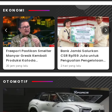
EKONOMI
Freeport Pastikan Smelter
Bank Jambi Salurkan
Manyar Gresik Kembali
CSR Rp159 Juta untuk
Produksi Katoda
Penguatan Pengelolaan
Tembaga Mulai
Sampah di Tanjung
20 jam yang lalu
2 hari yang lalu
September 2026
Jabung Barat
OTOMOTIF