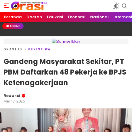
Beranda
Orasi.ID
Opini dan Aspirasi!
Daerah
Edukasi
Ekonomi
Nasional
Internas
HEADLINE
ORASI.ID
PERISTIWA
Gandeng Masyarakat Sekitar, PT
PBM Daftarkan 48 Pekerja ke BPJS
Ketenagakerjaan
Redaksi
Mei 13, 2026