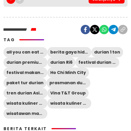
TAG
all you can eat durian
berita gaya hidup
durian 1 ton
durian premium Vietnam
durian Ri6
festival durian Vietnam
festival makanan unik
Ho Chi Minh City
paket tur durian
prasmanan durian
tren durian Asia Tenggara
Vina T&T Group
wisata kuliner Asia
wisata kuliner Vietnam
wisatawan makan durian
BERITA TERKAIT