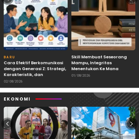
Skill Membuat Seseorang
BARU
Cara Efektif Berkomunikasi
Mampu, Integritas
dengan Generasi Z: Strategi,
Menentukan Ke Mana
Karakteristik, dan
Kemampuan Itu Dibawa
01/08/2026
Tantangannya
02/08/2026
EKONOMI