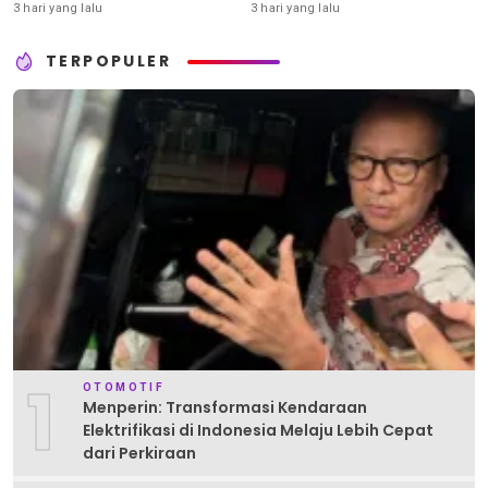
Senjata
3 hari yang lalu
3 hari yang lalu
TERPOPULER
1
OTOMOTIF
Menperin: Transformasi Kendaraan
Elektrifikasi di Indonesia Melaju Lebih Cepat
dari Perkiraan