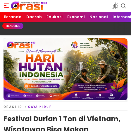
Beranda
Orasi.ID
Opini dan Aspirasi!
Daerah
Edukasi
Ekonomi
Nasional
Internas
HEADLINE
ORASI.ID
GAYA HIDUP
Festival Durian 1 Ton di Vietnam,
Wisatawan Bisa Makan