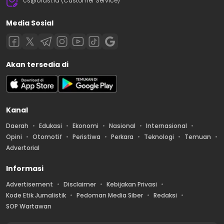
cs@orasi.id (Customer Service)
Media Sosial
Akan tersedia di
Kanal
Daerah
Edukasi
Ekonomi
Nasional
Internasional
Opini
Otomotif
Peristiwa
Perkara
Teknologi
Temuan
Advertorial
Informasi
Advertisement
Disclaimer
Kebijakan Privasi
Kode Etik Jurnalistik
Pedoman Media Siber
Redaksi
SOP Wartawan