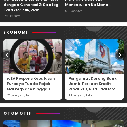
dengan Generasi Z: Strategi,
Menentukan Ke Mana
Karakteristik, dan
Kemampuan Itu Dibawa
01/08/2026
Tantangannya
02/08/2026
EKONOMI
idEA Respons Keputusan
Pengamat Dorong Bank
Purbaya Tunda Pajak
Jambi Perkuat Kredit
Marketplace hingga 1
Produktif, Bisa Jadi Motor
November 2026
Ekonomi Daerah
24 jam yang lalu
1 hari yang lalu
OTOMOTIF