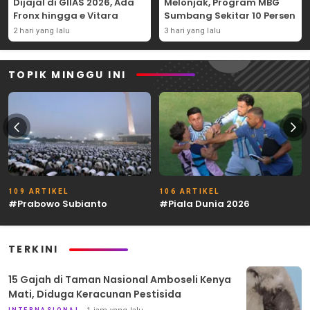
Dijajal di GIIAS 2026, Ada
Melonjak, Program MBG
Fronx hingga e Vitara
Sumbang Sekitar 10 Persen
2 hari yang lalu
3 hari yang lalu
TOPIK MINGGU INI
109 ARTIKEL
106 ARTIKEL
#Prabowo Subianto
#Piala Dunia 2026
TERKINI
15 Gajah di Taman Nasional Amboseli Kenya
Mati, Diduga Keracunan Pestisida
INTERNASIONAL