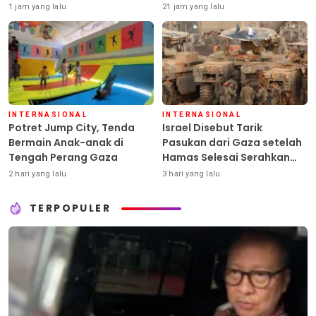
Pestisida
1 jam yang lalu
21 jam yang lalu
INTERNASIONAL
INTERNASIONAL
Potret Jump City, Tenda
Israel Disebut Tarik
Bermain Anak-anak di
Pasukan dari Gaza setelah
Tengah Perang Gaza
Hamas Selesai Serahkan
Senjata
2 hari yang lalu
3 hari yang lalu
TERPOPULER