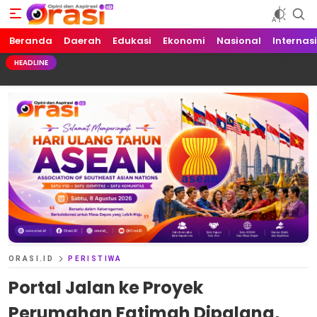
Beranda
Orasi.ID
Opini dan Aspirasi!
Daerah
Edukasi
Ekonomi
Nasional
Internas
HEADLINE
ORASI.ID
PERISTIWA
Portal Jalan ke Proyek
Perumahan Fatimah Dipalang,