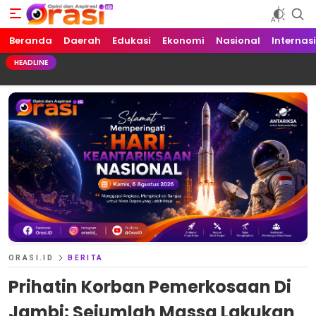
Beranda
Orasi.ID
Opini dan Aspirasi!
Daerah
Edukasi
Ekonomi
Nasional
Internas
HEADLINE
ORASI.ID
BERITA
Prihatin Korban Pemerkosaan Di
Jambi: Sejumlah Massa Lakukan