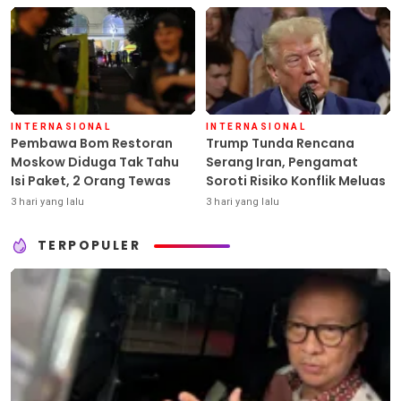
INTERNASIONAL
INTERNASIONAL
Pembawa Bom Restoran
Trump Tunda Rencana
Moskow Diduga Tak Tahu
Serang Iran, Pengamat
Isi Paket, 2 Orang Tewas
Soroti Risiko Konflik Meluas
3 hari yang lalu
3 hari yang lalu
TERPOPULER