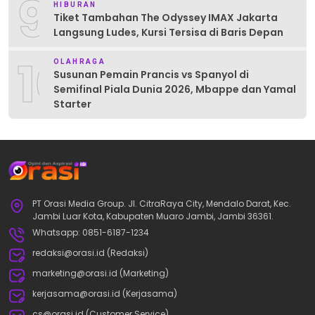
9
HIBURAN
Tiket Tambahan The Odyssey IMAX Jakarta
Langsung Ludes, Kursi Tersisa di Baris Depan
10
OLAHRAGA
Susunan Pemain Prancis vs Spanyol di
Semifinal Piala Dunia 2026, Mbappe dan Yamal
Starter
PT Orasi Media Group. Jl. CitraRaya City, Mendalo Darat, Kec.
Jambi Luar Kota, Kabupaten Muaro Jambi, Jambi 36361.
Whatsapp: 0851-6187-1234
redaksi@orasi.id (Redaksi)
marketing@orasi.id (Marketing)
kerjasama@orasi.id (Kerjasama)
cs@orasi.id (Customer Service)