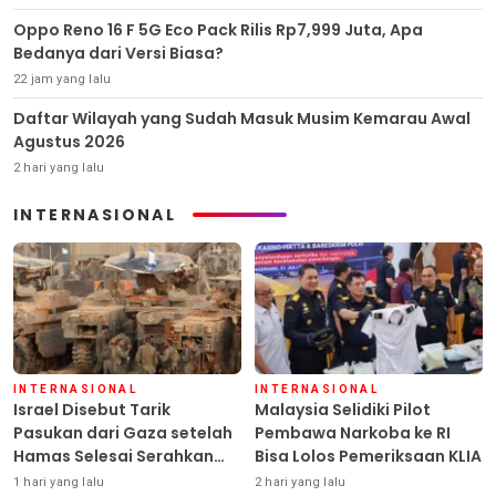
Oppo Reno 16 F 5G Eco Pack Rilis Rp7,999 Juta, Apa
Bedanya dari Versi Biasa?
22 jam yang lalu
Daftar Wilayah yang Sudah Masuk Musim Kemarau Awal
Agustus 2026
2 hari yang lalu
INTERNASIONAL
INTERNASIONAL
INTERNASIONAL
Israel Disebut Tarik
Malaysia Selidiki Pilot
Pasukan dari Gaza setelah
Pembawa Narkoba ke RI
Hamas Selesai Serahkan
Bisa Lolos Pemeriksaan KLIA
Senjata
1 hari yang lalu
2 hari yang lalu