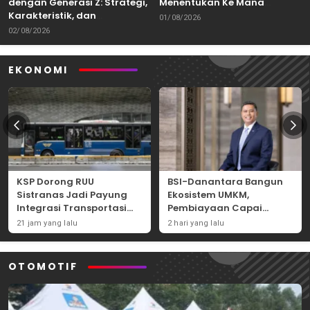
dengan Generasi Z: Strategi,
Menentukan Ke Mana
Karakteristik, dan
Kemampuan Itu Dibawa
01/08/2026
Tantangannya
02/08/2026
EKONOMI
KSP Dorong RUU
BSI-Danantara Bangun
Sistranas Jadi Payung
Ekosistem UMKM,
Integrasi Transportasi
Pembiayaan Capai
Massal Indonesia
Rp54,80 Triliun
21 jam yang lalu
2 hari yang lalu
OTOMOTIF