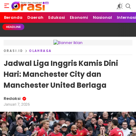
Beranda
Orasi.ID
Opini dan Aspirasi!
Daerah
Edukasi
Ekonomi
Nasional
Internas
HEADLINE
ORASI.ID
OLAHRAGA
Jadwal Liga Inggris Kamis Dini
Hari: Manchester City dan
Manchester United Berlaga
Redaksi
Januari 7, 2026