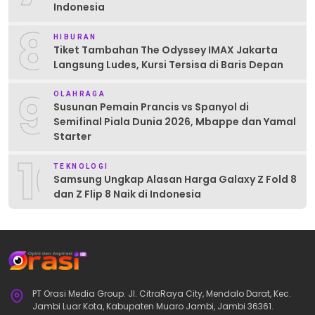
Indonesia
8
HIBURAN
Tiket Tambahan The Odyssey IMAX Jakarta
Langsung Ludes, Kursi Tersisa di Baris Depan
9
OLAHRAGA
Susunan Pemain Prancis vs Spanyol di
Semifinal Piala Dunia 2026, Mbappe dan Yamal
Starter
10
TEKNOLOGI
Samsung Ungkap Alasan Harga Galaxy Z Fold 8
dan Z Flip 8 Naik di Indonesia
PT Orasi Media Group. Jl. CitraRaya City, Mendalo Darat, Kec.
Jambi Luar Kota, Kabupaten Muaro Jambi, Jambi 36361.