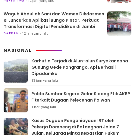
12 jam yang lalu
PERISTIWA
Wagub Abdullah Sani dan Wamen Dikdasmen
RI Luncurkan Aplikasi Bungo Pintar, Perkuat
Transformasi Digital Pendidikan di Jambi
12 jam yang lalu
DAERAH
NASIONAL
Karhutla Terjadi di Alun-alun Suryakancana
Gunung Gede Pangrango, Api Berhasil
Dipadamka
13 jam yang lalu
Polda Sumbar Segera Gelar Sidang Etik AKBP
F terkait Dugaan Pelecehan Polwan
1 hari yang lalu
Kasus Dugaan Penganiayaan IRT oleh
Pekerja Dompeng di Batanghari Jalan 7
Bulan, Keluarga Minta Kepastian Hukum