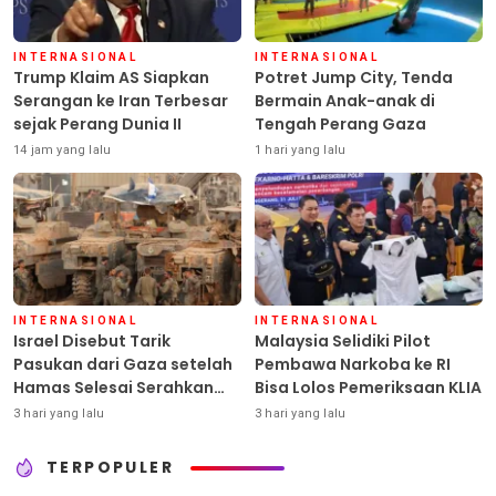
INTERNASIONAL
INTERNASIONAL
Trump Klaim AS Siapkan
Potret Jump City, Tenda
Serangan ke Iran Terbesar
Bermain Anak-anak di
sejak Perang Dunia II
Tengah Perang Gaza
14 jam yang lalu
1 hari yang lalu
INTERNASIONAL
INTERNASIONAL
Israel Disebut Tarik
Malaysia Selidiki Pilot
Pasukan dari Gaza setelah
Pembawa Narkoba ke RI
Hamas Selesai Serahkan
Bisa Lolos Pemeriksaan KLIA
Senjata
3 hari yang lalu
3 hari yang lalu
TERPOPULER