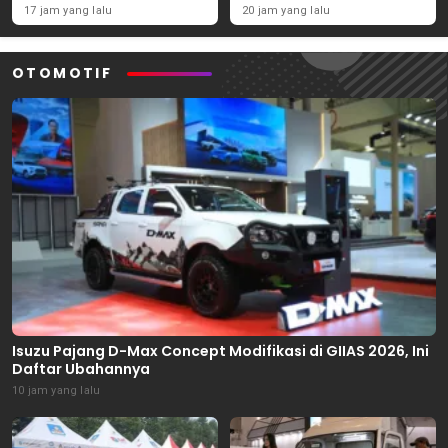
November 2026
Ekonomi Daerah
17 jam yang lalu
20 jam yang lalu
OTOMOTIF
Isuzu Pajang D-Max Concept Modifikasi di GIIAS 2026, Ini
Daftar Ubahannya
10 jam yang lalu