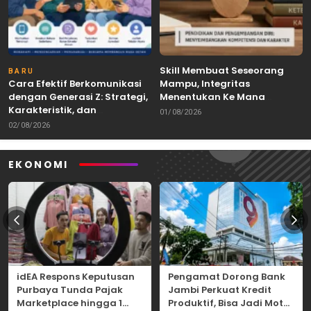
Skill Membuat Seseorang
BARU
Cara Efektif Berkomunikasi
Mampu, Integritas
dengan Generasi Z: Strategi,
Menentukan Ke Mana
Karakteristik, dan
Kemampuan Itu Dibawa
01/08/2026
Tantangannya
02/08/2026
EKONOMI
idEA Respons Keputusan
Pengamat Dorong Bank
Purbaya Tunda Pajak
Jambi Perkuat Kredit
Marketplace hingga 1
Produktif, Bisa Jadi Motor