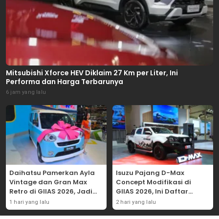
Mitsubishi Xforce HEV Diklaim 27 Km per Liter, Ini
Performa dan Harga Terbarunya
6 jam yang lalu
Daihatsu Pamerkan Ayla
Isuzu Pajang D-Max
Vintage dan Gran Max
Concept Modifikasi di
Retro di GIIAS 2026, Jadi
GIIAS 2026, Ini Daftar
Hadiah Undian
Ubahannya
1 hari yang lalu
2 hari yang lalu