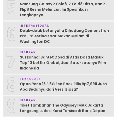
5
Samsung Galaxy Z Fold8, Z Fold8 Ultra, dan Z
Flip8 Resmi Meluncur, Ini Spesifikasi
Lengkapnya
6
INTERNASIONAL
Detik-detik Netanyahu Dihadang Demonstran
Pro-Palestina saat Makan Malam di
Washington DC
7
HIBURAN
Suzzanna: Santet Dosa di Atas Dosa Masuk
Top 10 Netflix Global, Jadi Satu-satunya Film
Indonesia
8
TEKNOLOGI
Oppo Reno 16 F 5G Eco Pack Rilis Rp7,999 Juta,
Apa Bedanya dari Versi Biasa?
9
HIBURAN
Tiket Tambahan The Odyssey IMAX Jakarta
Langsung Ludes, Kursi Tersisa di Baris Depan