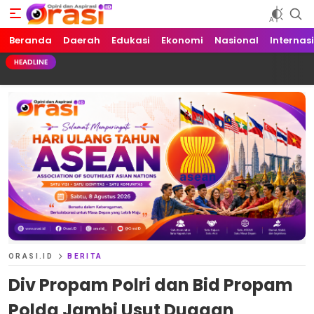
Beranda
Orasi.ID
Opini dan Aspirasi!
Daerah
Edukasi
Ekonomi
Nasional
Internas
HEADLINE
ORASI.ID
BERITA
Div Propam Polri dan Bid Propam
Polda Jambi Usut Dugaan