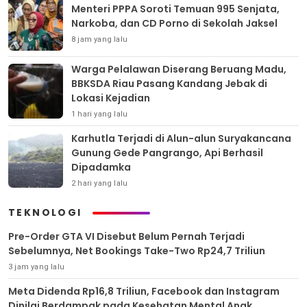
Menteri PPPA Soroti Temuan 995 Senjata,
Narkoba, dan CD Porno di Sekolah Jaksel
8 jam yang lalu
Warga Pelalawan Diserang Beruang Madu,
BBKSDA Riau Pasang Kandang Jebak di
Lokasi Kejadian
1 hari yang lalu
Karhutla Terjadi di Alun-alun Suryakancana
Gunung Gede Pangrango, Api Berhasil
Dipadamka
2 hari yang lalu
TEKNOLOGI
Pre-Order GTA VI Disebut Belum Pernah Terjadi
Sebelumnya, Net Bookings Take-Two Rp24,7 Triliun
3 jam yang lalu
Meta Didenda Rp16,8 Triliun, Facebook dan Instagram
Dinilai Berdampak pada Kesehatan Mental Anak