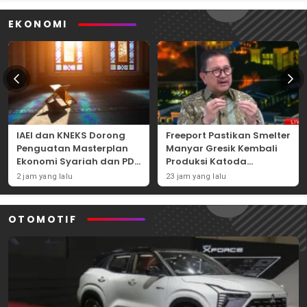
EKONOMI
IAEI dan KNEKS Dorong
Freeport Pastikan Smelter
Penguatan Masterplan
Manyar Gresik Kembali
Ekonomi Syariah dan PDB
Produksi Katoda
Syariah Indonesia
Tembaga Mulai
2 jam yang lalu
23 jam yang lalu
September 2026
OTOMOTIF