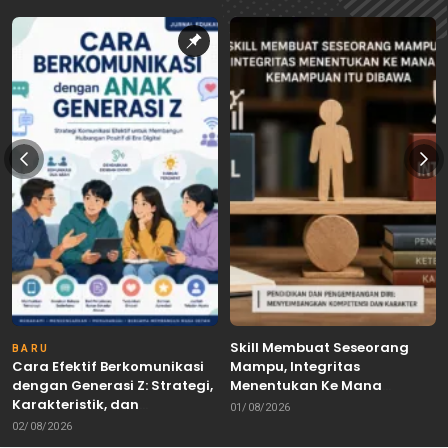
Skill Membuat Seseorang
BARU
Cara Efektif Berkomunikasi
Mampu, Integritas
dengan Generasi Z: Strategi,
Menentukan Ke Mana
Karakteristik, dan
Kemampuan Itu Dibawa
01/08/2026
Tantangannya
02/08/2026