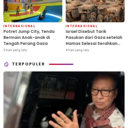
INTERNASIONAL
INTERNASIONAL
Potret Jump City, Tenda
Israel Disebut Tarik
Bermain Anak-anak di
Pasukan dari Gaza setelah
Tengah Perang Gaza
Hamas Selesai Serahkan
Senjata
3 hari yang lalu
4 hari yang lalu
TERPOPULER