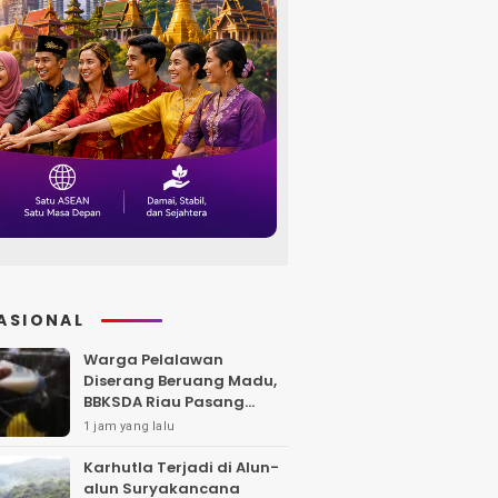
ASIONAL
Warga Pelalawan
Diserang Beruang Madu,
BBKSDA Riau Pasang
Kandang Jebak di Lokasi
1 jam yang lalu
Kejadian
Karhutla Terjadi di Alun-
alun Suryakancana