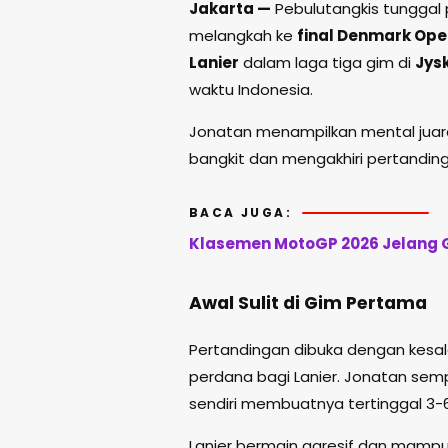
Jakarta —
Pebulutangkis tunggal 
melangkah ke
final Denmark Ope
Lanier
dalam laga tiga gim di
Jys
waktu Indonesia.
Jonatan menampilkan mental juara 
bangkit dan mengakhiri pertandin
BACA JUGA:
Klasemen MotoGP 2026 Jelang G
Awal Sulit di Gim Pertama
Pertandingan dibuka dengan kesa
perdana bagi Lanier. Jonatan semp
sendiri membuatnya tertinggal 3-6
Lanier bermain agresif dan mamp