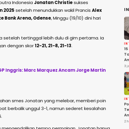
putra Indonesia
Jonatan Christie
sukses
I
n 2025
setelah menundukkan wakil Prancis
Alex
ke Bank Arena, Odense
, Minggu (19/10) dini hari
setelah tertinggal lebih dulu di gim pertama. Ia
I
gan dengan skor
12-21, 21-8, 21-13
.
15
Ta
Am
Ma
3 j
P Inggris: Marc Marquez Ancam Jorge Martin
K
Pe
I
lahan smes Jonatan yang melebar, memberi poin
Po
at berbalik unggul 3-1, namun sederet kesalahan
Te
An
.
Te
2 h
G
u mengendalikan tempo permainan. Jonatan hanya