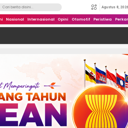
Agustus 8, 202
mi
Nasional
Internasional
Opini
Otomotif
Peristiwa
Perka