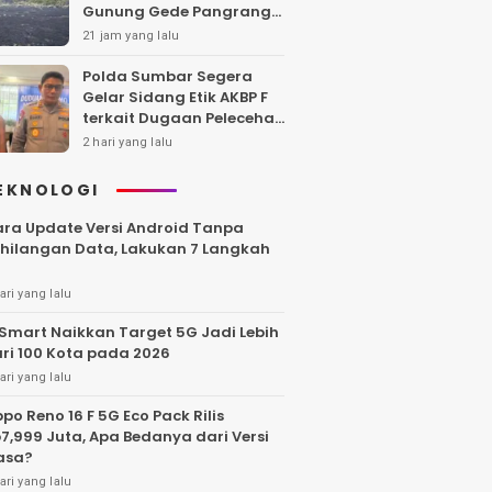
Gunung Gede Pangrango,
Api Berhasil Dipadamka
21 jam yang lalu
Polda Sumbar Segera
Gelar Sidang Etik AKBP F
terkait Dugaan Pelecehan
Polwan
2 hari yang lalu
EKNOLOGI
ra Update Versi Android Tanpa
hilangan Data, Lakukan 7 Langkah
ari yang lalu
Smart Naikkan Target 5G Jadi Lebih
ri 100 Kota pada 2026
ari yang lalu
po Reno 16 F 5G Eco Pack Rilis
7,999 Juta, Apa Bedanya dari Versi
asa?
ari yang lalu