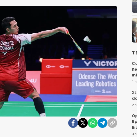
T
Ca
Ke
Ini
1 h
XL
da
2 h
Op
Rp
Bi
3 h