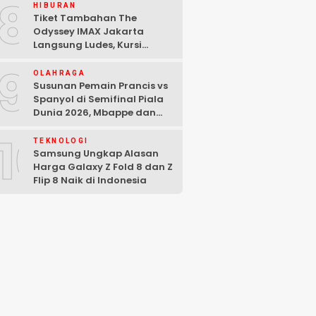
8
HIBURAN
Tiket Tambahan The
Odyssey IMAX Jakarta
Langsung Ludes, Kursi
Tersisa di Baris Depan
9
OLAHRAGA
Susunan Pemain Prancis vs
Spanyol di Semifinal Piala
Dunia 2026, Mbappe dan
Yamal Starter
10
TEKNOLOGI
Samsung Ungkap Alasan
Harga Galaxy Z Fold 8 dan Z
Flip 8 Naik di Indonesia