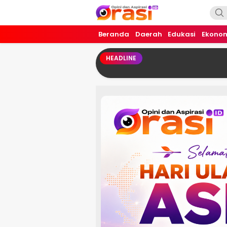
Orasi.ID
Opini dan Aspirasi!
Beranda
Daerah
Edukasi
Ekono
HEADLINE