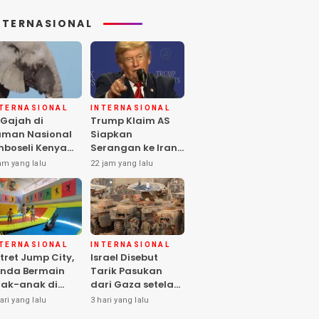
NTERNASIONAL
NTERNASIONAL
INTERNASIONAL
 Gajah di
Trump Klaim AS
man Nasional
Siapkan
boseli Kenya
Serangan ke Iran
ti, Diduga
Terbesar sejak
am yang lalu
22 jam yang lalu
eracunan
Perang Dunia II
stisida
NTERNASIONAL
INTERNASIONAL
tret Jump City,
Israel Disebut
nda Bermain
Tarik Pasukan
ak-anak di
dari Gaza setelah
ngah Perang
Hamas Selesai
ari yang lalu
3 hari yang lalu
aza
Serahkan Senjata