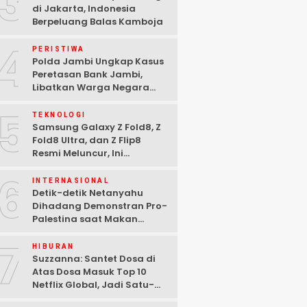
3
di Jakarta, Indonesia
Berpeluang Balas Kamboja
4
PERISTIWA
Polda Jambi Ungkap Kasus
Peretasan Bank Jambi,
Libatkan Warga Negara
Bulgaria dan Tiga
5
Tersangka Ditangkap
TEKNOLOGI
Samsung Galaxy Z Fold8, Z
Fold8 Ultra, dan Z Flip8
Resmi Meluncur, Ini
Spesifikasi Lengkapnya
6
INTERNASIONAL
Detik-detik Netanyahu
Dihadang Demonstran Pro-
Palestina saat Makan
Malam di Washington DC
7
HIBURAN
Suzzanna: Santet Dosa di
Atas Dosa Masuk Top 10
Netflix Global, Jadi Satu-
satunya Film Indonesia