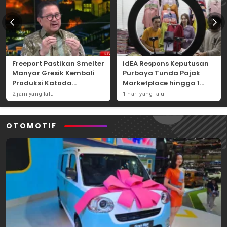
Freeport Pastikan Smelter
idEA Respons Keputusan
Manyar Gresik Kembali
Purbaya Tunda Pajak
Produksi Katoda
Marketplace hingga 1
Tembaga Mulai
November 2026
2 jam yang lalu
1 hari yang lalu
September 2026
OTOMOTIF