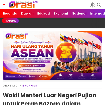
Beranda
Orasi.ID
Opini dan Aspirasi!
Daerah
Edukasi
Ekonomi
Nasional
Internas
HEADLINE
ORASI.ID
EKONOMI
Wakil Menteri Luar Negeri Pujian
untuk Peran Baznas dalam