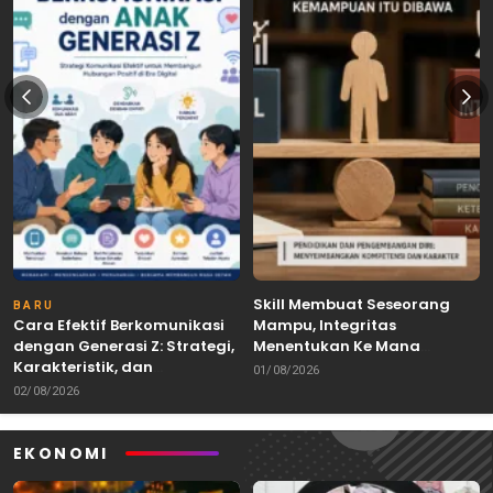
Skill Membuat Seseorang
BARU
Cara Efektif Berkomunikasi
Mampu, Integritas
dengan Generasi Z: Strategi,
Menentukan Ke Mana
Karakteristik, dan
Kemampuan Itu Dibawa
01/08/2026
Tantangannya
02/08/2026
EKONOMI