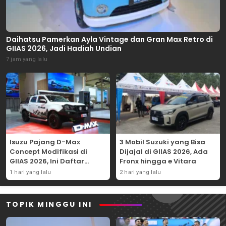
Daihatsu Pamerkan Ayla Vintage dan Gran Max Retro di
GIIAS 2026, Jadi Hadiah Undian
7 jam yang lalu
Isuzu Pajang D-Max
3 Mobil Suzuki yang Bisa
Concept Modifikasi di
Dijajal di GIIAS 2026, Ada
GIIAS 2026, Ini Daftar
Fronx hingga e Vitara
Ubahannya
1 hari yang lalu
2 hari yang lalu
TOPIK MINGGU INI