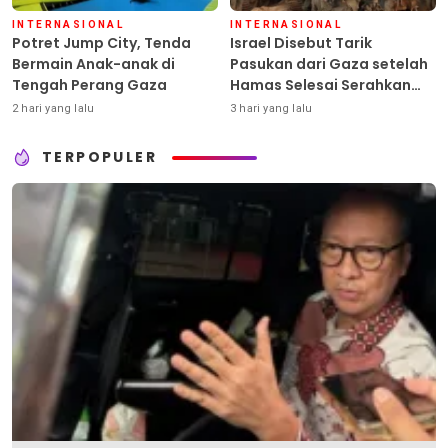
INTERNASIONAL
INTERNASIONAL
Potret Jump City, Tenda
Israel Disebut Tarik
Bermain Anak-anak di
Pasukan dari Gaza setelah
Tengah Perang Gaza
Hamas Selesai Serahkan
Senjata
2 hari yang lalu
3 hari yang lalu
TERPOPULER