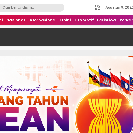
Agustus 9, 202
mi
Nasional
Internasional
Opini
Otomotif
Peristiwa
Perka