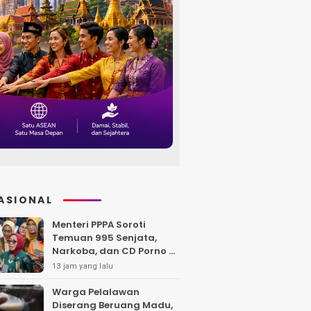
ASIONAL
Menteri PPPA Soroti
Temuan 995 Senjata,
Narkoba, dan CD Porno di
Sekolah Jaksel
13 jam yang lalu
Warga Pelalawan
Diserang Beruang Madu,