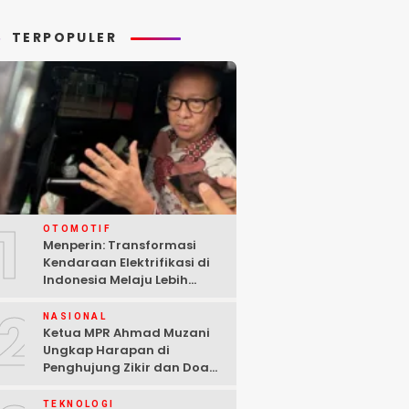
rang Dunia II
Gaza
TERPOPULER
1
OTOMOTIF
Menperin: Transformasi
Kendaraan Elektrifikasi di
Indonesia Melaju Lebih
Cepat dari Perkiraan
2
NASIONAL
Ketua MPR Ahmad Muzani
Ungkap Harapan di
Penghujung Zikir dan Doa
Kebangsaan
TEKNOLOGI