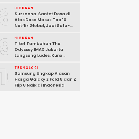
Malam di Washington DC
8
HIBURAN
Suzzanna: Santet Dosa di
Atas Dosa Masuk Top 10
Netflix Global, Jadi Satu-
satunya Film Indonesia
9
HIBURAN
Tiket Tambahan The
Odyssey IMAX Jakarta
Langsung Ludes, Kursi
Tersisa di Baris Depan
10
TEKNOLOGI
Samsung Ungkap Alasan
Harga Galaxy Z Fold 8 dan Z
Flip 8 Naik di Indonesia