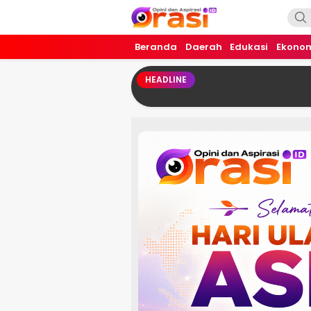
Orasi.ID
Opini dan Aspirasi!
Beranda
Daerah
Edukasi
Ekono
HEADLINE