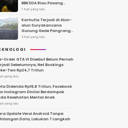
BBKSDA Riau Pasang
Kandang Jebak di Lokasi
1 hari yang lalu
Kejadian
Karhutla Terjadi di Alun-
alun Suryakancana
Gunung Gede Pangrango,
Api Berhasil Dipadamka
2 hari yang lalu
EKNOLOGI
e-Order GTA VI Disebut Belum Pernah
rjadi Sebelumnya, Net Bookings
ke-Two Rp24,7 Triliun
am yang lalu
ta Didenda Rp16,8 Triliun, Facebook
n Instagram Dinilai Berdampak
da Kesehatan Mental Anak
ari yang lalu
ra Update Versi Android Tanpa
hilangan Data, Lakukan 7 Langkah