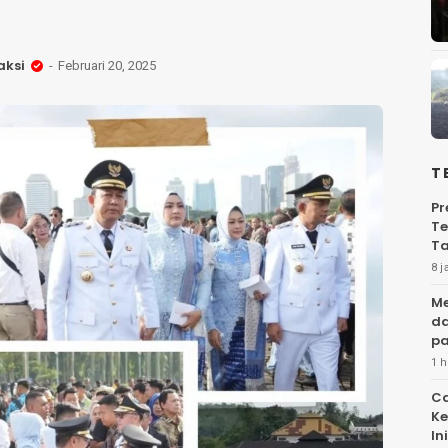
aksi
Februari 20, 2025
T
Pr
Te
Ta
8 j
Me
da
pa
1 h
Ca
Ke
Ini