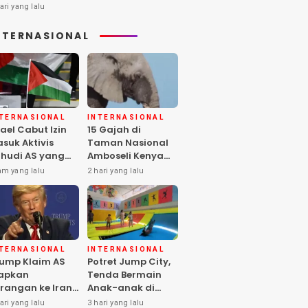
ari yang lalu
NTERNASIONAL
NTERNASIONAL
INTERNASIONAL
rael Cabut Izin
15 Gajah di
suk Aktivis
Taman Nasional
hudi AS yang
Amboseli Kenya
ukung Warga
Mati, Diduga
am yang lalu
2 hari yang lalu
lestina
Keracunan
Pestisida
NTERNASIONAL
INTERNASIONAL
ump Klaim AS
Potret Jump City,
apkan
Tenda Bermain
rangan ke Iran
Anak-anak di
rbesar sejak
Tengah Perang
ari yang lalu
3 hari yang lalu