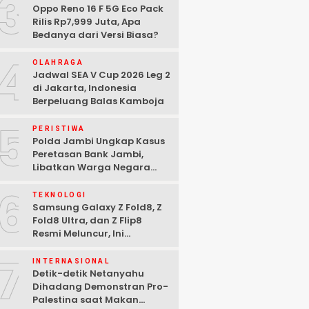
3
Oppo Reno 16 F 5G Eco Pack
Rilis Rp7,999 Juta, Apa
Bedanya dari Versi Biasa?
4
OLAHRAGA
Jadwal SEA V Cup 2026 Leg 2
di Jakarta, Indonesia
Berpeluang Balas Kamboja
5
PERISTIWA
Polda Jambi Ungkap Kasus
Peretasan Bank Jambi,
Libatkan Warga Negara
Bulgaria dan Tiga
6
Tersangka Ditangkap
TEKNOLOGI
Samsung Galaxy Z Fold8, Z
Fold8 Ultra, dan Z Flip8
Resmi Meluncur, Ini
Spesifikasi Lengkapnya
7
INTERNASIONAL
Detik-detik Netanyahu
Dihadang Demonstran Pro-
Palestina saat Makan