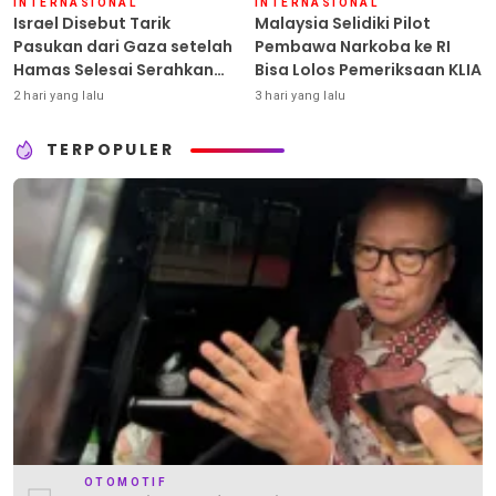
INTERNASIONAL
INTERNASIONAL
Israel Disebut Tarik
Malaysia Selidiki Pilot
Pasukan dari Gaza setelah
Pembawa Narkoba ke RI
Hamas Selesai Serahkan
Bisa Lolos Pemeriksaan KLIA
Senjata
2 hari yang lalu
3 hari yang lalu
TERPOPULER
OTOMOTIF