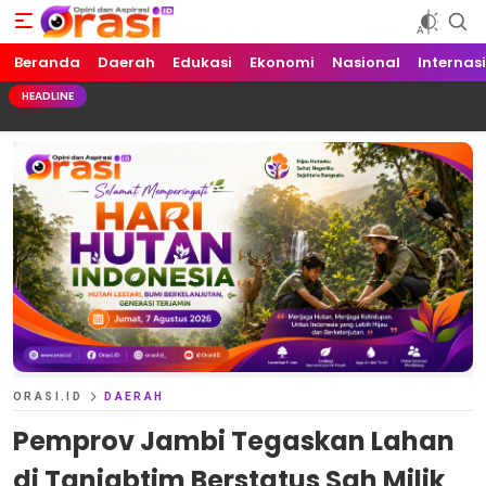
Beranda
Orasi.ID
Opini dan Aspirasi!
Daerah
Edukasi
Ekonomi
Nasional
Internas
HEADLINE
ORASI.ID
DAERAH
Pemprov Jambi Tegaskan Lahan
di Tanjabtim Berstatus Sah Milik