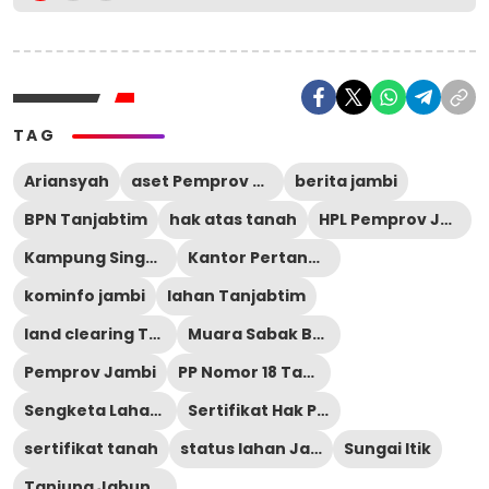
TAG
Ariansyah
aset Pemprov Jambi
berita jambi
BPN Tanjabtim
hak atas tanah
HPL Pemprov Jambi
Kampung Singkep
Kantor Pertanahan Tanjabtim
kominfo jambi
lahan Tanjabtim
land clearing Tanjabtim
Muara Sabak Barat
Pemprov Jambi
PP Nomor 18 Tahun 2021
Sengketa Lahan Jambi
Sertifikat Hak Pengelolaan
sertifikat tanah
status lahan Jambi
Sungai Itik
Tanjung Jabung Timur