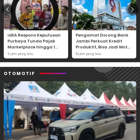
idEA Respons Keputusan
Pengamat Dorong Bank
Purbaya Tunda Pajak
Jambi Perkuat Kredit
Marketplace hingga 1
Produktif, Bisa Jadi Motor
November 2026
Ekonomi Daerah
5 jam yang lalu
8 jam yang lalu
OTOMOTIF