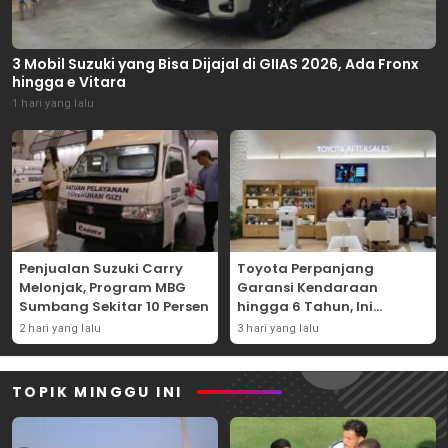
3 Mobil Suzuki yang Bisa Dijajal di GIIAS 2026, Ada Fronx
hingga e Vitara
1 hari yang lalu
Penjualan Suzuki Carry
Toyota Perpanjang
Melonjak, Program MBG
Garansi Kendaraan
Sumbang Sekitar 10 Persen
hingga 6 Tahun, Ini
Syaratnya
2 hari yang lalu
3 hari yang lalu
TOPIK MINGGU INI