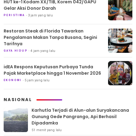
HUT ke-1 Kodam XX/TIB, Korem 042/GAPU
Gelar Aksi Donor Darah
3 jam yang lalu
PERISTIWA
Restoran Steak di Florida Tawarkan
Pengalaman Makan Tanpa Busana, Segini
Tarifnya
4 jam yang lalu
GAYA HIDUP
idEA Respons Keputusan Purbaya Tunda
Pajak Marketplace hingga 1 November 2026
5 jam yang lalu
EKONOMI
NASIONAL
Karhutla Terjadi di Alun-alun Suryakancana
Gunung Gede Pangrango, Api Berhasil
Dipadamka
51 menit yang lalu