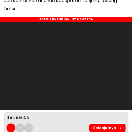
dari Kantor Pertanahan Kabupaten Tanjung Jabung
Timur.
HALAMAN
1
2
3
Selanjutnya