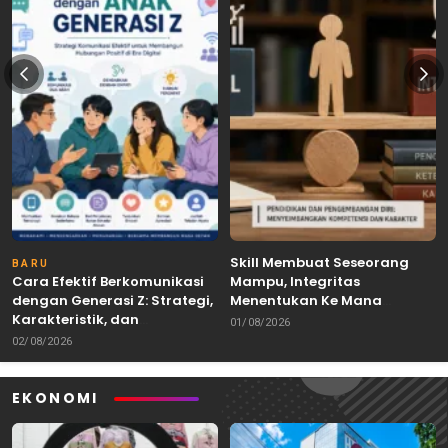
Skill Membuat Seseorang
BARU
Cara Efektif Berkomunikasi
Mampu, Integritas
dengan Generasi Z: Strategi,
Menentukan Ke Mana
Karakteristik, dan
Kemampuan Itu Dibawa
01/08/2026
Tantangannya
02/08/2026
EKONOMI