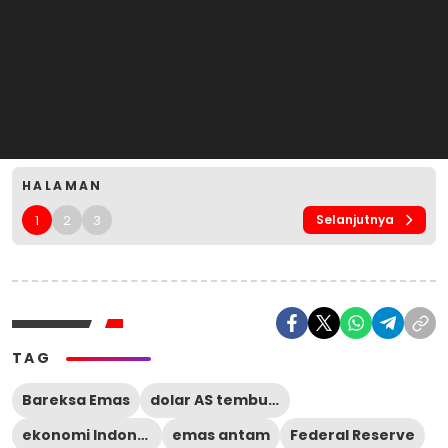
HALAMAN
1
2
3
Selanjutnya
TAG
Bareksa Emas
dolar AS tembus Rp18000
ekonomi Indonesia
emas antam
Federal Reserve