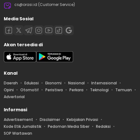
cs@orasi.id (Customer Service)
Media Sosial
Akan tersedia di
Kanal
Daerah
Edukasi
Ekonomi
Nasional
Internasional
Opini
Otomotif
Peristiwa
Perkara
Teknologi
Temuan
Advertorial
Informasi
Advertisement
Disclaimer
Kebijakan Privasi
Kode Etik Jurnalistik
Pedoman Media Siber
Redaksi
SOP Wartawan