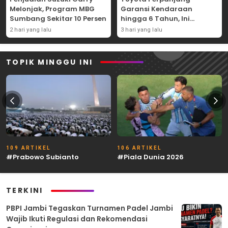
Melonjak, Program MBG
Garansi Kendaraan
Sumbang Sekitar 10 Persen
hingga 6 Tahun, Ini
Syaratnya
2 hari yang lalu
3 hari yang lalu
TOPIK MINGGU INI
109 ARTIKEL
106 ARTIKEL
#Prabowo Subianto
#Piala Dunia 2026
TERKINI
PBPI Jambi Tegaskan Turnamen Padel Jambi
Wajib Ikuti Regulasi dan Rekomendasi