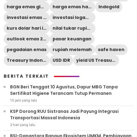
harga emas global
harga emas hari ini
Indogold
investasi emas 2026
investasi logam mulia
kurs dolar hari ini
nilai tukar rupiah
outlook emas 2027
pasar keuangan
pegadaian emas
rupiah melemah
safe haven
Treasury Indonesia
USD IDR
yield US Treasury
BERITA TERKAIT
BGN Beri Tenggat 10 Agustus, Dapur MBG Tanpa
Sertifikat Higiene Terancam Tutup Permanen
15 jam yang lalu
KSP Dorong RUU Sistranas Jadi Payung Integrasi
Transportasi Massal Indonesia
2 hari yang lalu
BSI-Danantara Bangun Ekosistem UMKM, Pembiayaan