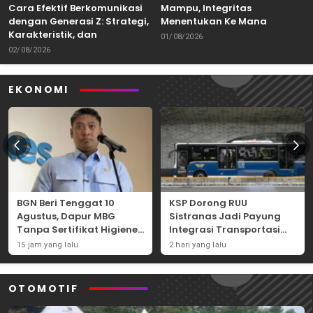
Cara Efektif Berkomunikasi
Mampu, Integritas
dengan Generasi Z: Strategi,
Menentukan Ke Mana
Karakteristik, dan
Kemampuan Itu Dibawa
01/08/2026
Tantangannya
02/08/2026
EKONOMI
BGN Beri Tenggat 10
KSP Dorong RUU
Agustus, Dapur MBG
Sistranas Jadi Payung
Tanpa Sertifikat Higiene
Integrasi Transportasi
Terancam Tutup
Massal Indonesia
15 jam yang lalu
2 hari yang lalu
Permanen
OTOMOTIF