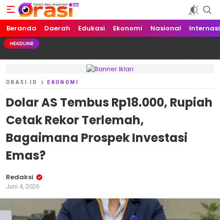
Beranda
Orasi.ID
Opini dan Aspirasi!
Daerah
Edukasi
Ekonomi
Nasional
Internas
HEADLINE
ORASI.ID
EKONOMI
Dolar AS Tembus Rp18.000, Rupiah
Cetak Rekor Terlemah,
Bagaimana Prospek Investasi
Emas?
Redaksi
Juni 4, 2026