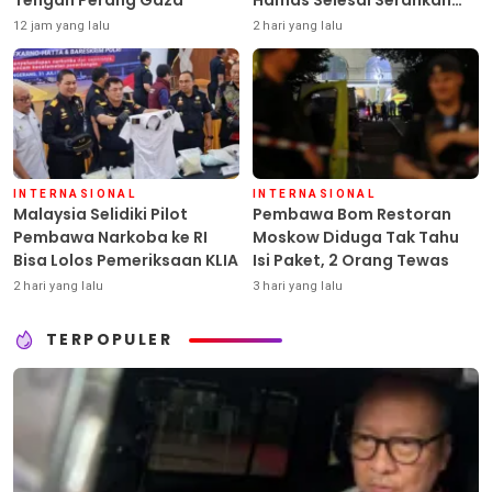
Senjata
12 jam yang lalu
2 hari yang lalu
INTERNASIONAL
INTERNASIONAL
Malaysia Selidiki Pilot
Pembawa Bom Restoran
Pembawa Narkoba ke RI
Moskow Diduga Tak Tahu
Bisa Lolos Pemeriksaan KLIA
Isi Paket, 2 Orang Tewas
2 hari yang lalu
3 hari yang lalu
TERPOPULER