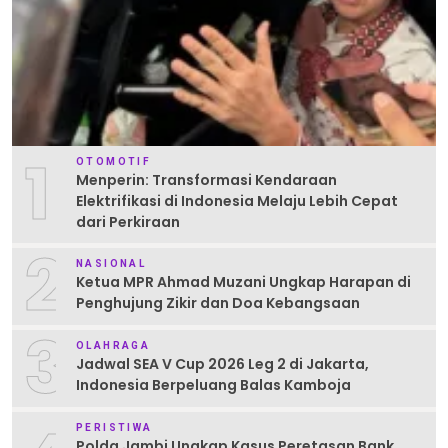
1
OTOMOTIF
Menperin: Transformasi Kendaraan
Elektrifikasi di Indonesia Melaju Lebih Cepat
dari Perkiraan
2
NASIONAL
Ketua MPR Ahmad Muzani Ungkap Harapan di
Penghujung Zikir dan Doa Kebangsaan
3
OLAHRAGA
Jadwal SEA V Cup 2026 Leg 2 di Jakarta,
Indonesia Berpeluang Balas Kamboja
PERISTIWA
Polda Jambi Ungkap Kasus Peretasan Bank