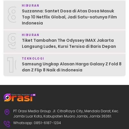
8
HIBURAN
Suzzanna: Santet Dosa di Atas Dosa Masuk
Top 10 Netflix Global, Jadi Satu-satunya Film
Indonesia
9
HIBURAN
Tiket Tambahan The Odyssey IMAX Jakarta
Langsung Ludes, Kursi Tersisa di Baris Depan
10
TEKNOLOGI
Samsung Ungkap Alasan Harga Galaxy Z Fold 8
dan Z Flip 8 Naik di Indonesia
PT Orasi Media Group. Jl. CitraRaya City, Mendalo Darat, Kec.
Jambi Luar Kota, Kabupaten Muaro Jambi, Jambi 36361.
Whatsapp: 0851-6187-1234