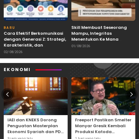
Skill Membuat Seseorang
BARU
Cara Efektif Berkomunikasi
Mampu, Integritas
dengan Generasi Z: Strategi,
Menentukan Ke Mana
Karakteristik, dan
Kemampuan Itu Dibawa
01/08/2026
Tantangannya
02/08/2026
EKONOMI
IAEI dan KNEKS Dorong
Freeport Pastikan Smelter
Penguatan Masterplan
Manyar Gresik Kembali
Ekonomi Syariah dan PDB
Produksi Katoda
Syariah Indonesia
Tembaga Mulai
9 jam yang lalu
1 hari yang lalu