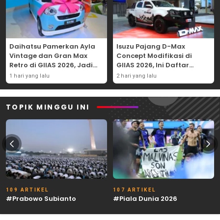
Daihatsu Pamerkan Ayla
Isuzu Pajang D-Max
Vintage dan Gran Max
Concept Modifikasi di
Retro di GIIAS 2026, Jadi
GIIAS 2026, Ini Daftar
Hadiah Undian
Ubahannya
1 hari yang lalu
2 hari yang lalu
TOPIK MINGGU INI
109 ARTIKEL
107 ARTIKEL
#Prabowo Subianto
#Piala Dunia 2026