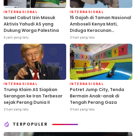
INTERNASIONAL
INTERNASIONAL
Israel Cabut Izin Masuk
15 Gajah di Taman Nasional
Aktivis Yahudi AS yang
Amboseli Kenya Mati,
Dukung Warga Palestina
Diduga Keracunan
Pestisida
6 jam yang lalu
2 hari yang lalu
INTERNASIONAL
INTERNASIONAL
Trump Klaim AS Siapkan
Potret Jump City, Tenda
Serangan ke Iran Terbesar
Bermain Anak-anak di
sejak Perang Dunia II
Tengah Perang Gaza
2 hari yang lalu
3 hari yang lalu
TERPOPULER