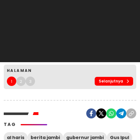
HALAMAN
1
2
3
Selanjutnya
TAG
al haris
berita jambi
gubernur jambi
Gus Ipul