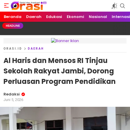
Beranda
Orasi.ID
Opini dan Aspirasi!
Daerah
Edukasi
Ekonomi
Nasional
Internas
HEADLINE
ORASI.ID
DAERAH
Al Haris dan Mensos RI Tinjau
Sekolah Rakyat Jambi, Dorong
Perluasan Program Pendidikan
Redaksi
Juni 5, 2026