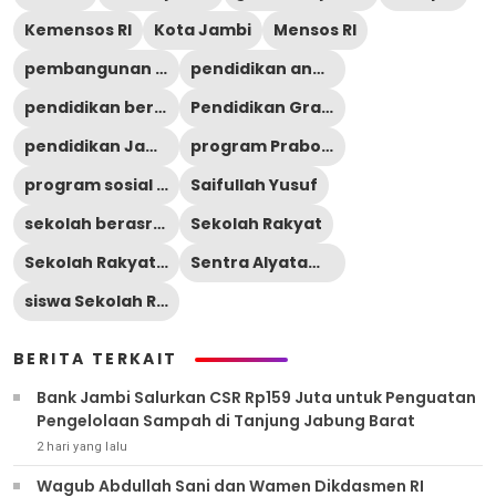
Kemensos RI
Kota Jambi
Mensos RI
pembangunan sekolah rakyat
pendidikan anak miskin
pendidikan berkualitas
Pendidikan Gratis
pendidikan Jambi
program Prabowo Subianto
program sosial pemerintah
Saifullah Yusuf
sekolah berasrama
Sekolah Rakyat
Sekolah Rakyat Jambi
Sentra Alyatama
siswa Sekolah Rakyat
BERITA TERKAIT
Bank Jambi Salurkan CSR Rp159 Juta untuk Penguatan
Pengelolaan Sampah di Tanjung Jabung Barat
2 hari yang lalu
Wagub Abdullah Sani dan Wamen Dikdasmen RI