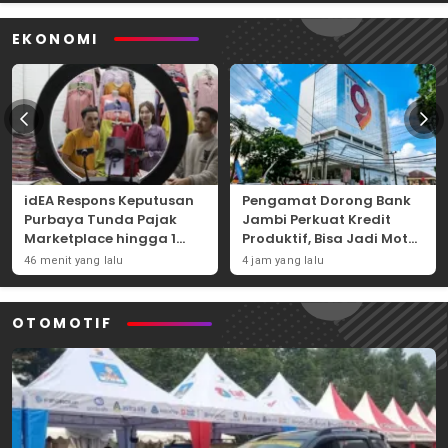
EKONOMI
idEA Respons Keputusan
Pengamat Dorong Bank
Purbaya Tunda Pajak
Jambi Perkuat Kredit
Marketplace hingga 1
Produktif, Bisa Jadi Motor
November 2026
Ekonomi Daerah
46 menit yang lalu
4 jam yang lalu
OTOMOTIF