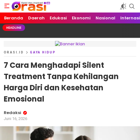
Beranda
Orasi.ID
Opini dan Aspirasi!
Daerah
Edukasi
Ekonomi
Nasional
Internas
HEADLINE
ORASI.ID
GAYA HIDUP
7 Cara Menghadapi Silent
Treatment Tanpa Kehilangan
Harga Diri dan Kesehatan
Emosional
Redaksi
Juni 16, 2026