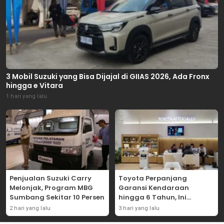
3 Mobil Suzuki yang Bisa Dijajal di GIIAS 2026, Ada Fronx
hingga e Vitara
1 hari yang lalu
Penjualan Suzuki Carry
Toyota Perpanjang
Melonjak, Program MBG
Garansi Kendaraan
Sumbang Sekitar 10 Persen
hingga 6 Tahun, Ini
Syaratnya
2 hari yang lalu
3 hari yang lalu