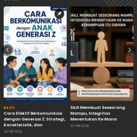
Skill Membuat Seseorang
BARU
Cara Efektif Berkomunikasi
Mampu, Integritas
dengan Generasi Z: Strategi,
Menentukan Ke Mana
Karakteristik, dan
Kemampuan Itu Dibawa
01/08/2026
Tantangannya
02/08/2026