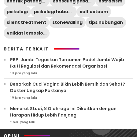
konflik pasangan
konseling pasangan
ostracism
psikologi
psikologi hubungan
self esteem
silent treatment
stonewalling
tips hubungan
validasi emosional
BERITA TERKAIT
PBPI Jambi Tegaskan Turnamen Padel Jambi Wajib
Ikuti Regulasi dan Rekomendasi Organisasi
13 jam yang lalu
Benarkah Cuci Vagina Bikin Lebih Bersih dan Sehat?
Dokter Ungkap Faktanya
19 jam yang lalu
Menurut Studi, 8 Olahraga Ini Dikaitkan dengan
Harapan Hidup Lebih Panjang
2 hari yang lalu
OPINI