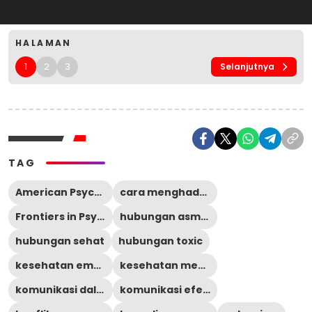
HALAMAN
1
2
3
Selanjutnya
TAG
American Psychological Association
cara menghadapi silent treatment
Frontiers in Psychology
hubungan asmara
hubungan sehat
hubungan toxic
kesehatan emosional
kesehatan mental
komunikasi dalam hubungan
komunikasi efektif