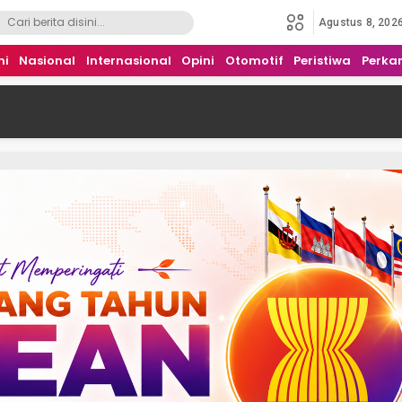
Agustus 8, 202
mi
Nasional
Internasional
Opini
Otomotif
Peristiwa
Perka