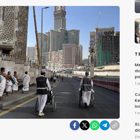
T
Me
da
pa
1 j
Ca
Ke
Ini
1 h
XL
da
2 h