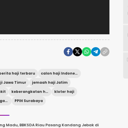
berita haji terbaru
calon haji Indonesia
ji Jawa Timur
jemaah haji Jatim
kit
keberangkatan haji
kloter haji
OTP penerbangan haji
PPIH Surabaya
ng Madu, BBKSDA Riau Pasang Kandang Jebak di