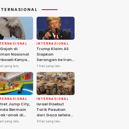
NTERNASIONAL
NTERNASIONAL
INTERNASIONAL
 Gajah di
Trump Klaim AS
man Nasional
Siapkan
boseli Kenya
Serangan ke Iran
ti, Diduga
Terbesar sejak
am yang lalu
1 hari yang lalu
eracunan
Perang Dunia II
stisida
NTERNASIONAL
INTERNASIONAL
tret Jump City,
Israel Disebut
nda Bermain
Tarik Pasukan
ak-anak di
dari Gaza setelah
ngah Perang
Hamas Selesai
ari yang lalu
3 hari yang lalu
aza
Serahkan Senjata