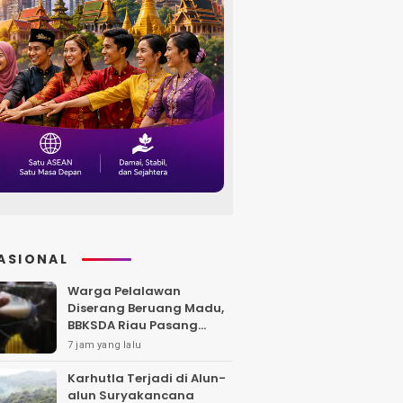
ASIONAL
Warga Pelalawan
Diserang Beruang Madu,
BBKSDA Riau Pasang
Kandang Jebak di Lokasi
7 jam yang lalu
Kejadian
Karhutla Terjadi di Alun-
alun Suryakancana