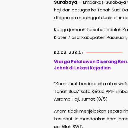
Surabaya
— Embarkasi Surabaya 
haji dan petugas ke Tanah Suci. Da
dilaporkan meninggal dunia di Arab
Ketiga jemaah tersebut adalah Kama
Kloter 7 asal Kabupaten Pasuruan, s
BACA JUGA:
Warga Pelalawan Diserang Ber
Jebak di Lokasi Kejadian
“Kami turut berduka cita atas waf
Tanah Suci,” kata Ketua PPIH Emb
Asrama Haji, Jumat (8/5).
Anam tidak menjelaskan secara r
tersebut. Ia mendoakan para jem
sisi Allah SWT.