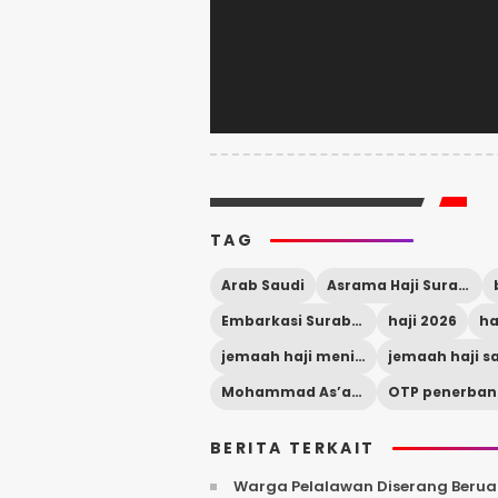
TAG
Arab Saudi
Asrama Haji Surabaya
Embarkasi Surabaya
haji 2026
ha
jemaah haji meninggal
jemaah haji sa
Mohammad As’adul Anam
BERITA TERKAIT
Warga Pelalawan Diserang Berua