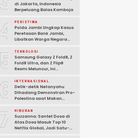
3
di Jakarta, Indonesia
Berpeluang Balas Kamboja
4
PERISTIWA
Polda Jambi Ungkap Kasus
Peretasan Bank Jambi,
Libatkan Warga Negara
Bulgaria dan Tiga
5
Tersangka Ditangkap
TEKNOLOGI
Samsung Galaxy Z Fold8, Z
Fold8 Ultra, dan Z Flip8
Resmi Meluncur, Ini
Spesifikasi Lengkapnya
6
INTERNASIONAL
Detik-detik Netanyahu
Dihadang Demonstran Pro-
Palestina saat Makan
Malam di Washington DC
7
HIBURAN
Suzzanna: Santet Dosa di
Atas Dosa Masuk Top 10
Netflix Global, Jadi Satu-
satunya Film Indonesia