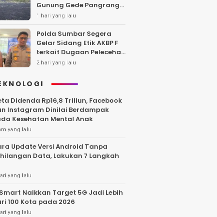
Gunung Gede Pangrango,
Api Berhasil Dipadamka
1 hari yang lalu
Polda Sumbar Segera
Gelar Sidang Etik AKBP F
terkait Dugaan Pelecehan
Polwan
2 hari yang lalu
EKNOLOGI
ta Didenda Rp16,8 Triliun, Facebook
n Instagram Dinilai Berdampak
da Kesehatan Mental Anak
am yang lalu
ra Update Versi Android Tanpa
hilangan Data, Lakukan 7 Langkah
ari yang lalu
Smart Naikkan Target 5G Jadi Lebih
ri 100 Kota pada 2026
ari yang lalu