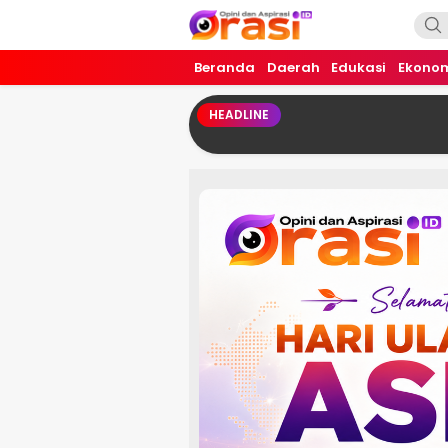
Orasi.ID
Opini dan Aspirasi!
Beranda
Daerah
Edukasi
Ekono
HEADLINE