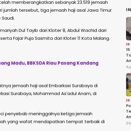
telah memberangkatkan sebanyak 23.519 jemaah
I
ri jumlah tersebut, tiga jemaah haji asal Jawa Timur
 Saudi.
riyah Dul Tayib dari Kloter 8, Abdul Wachid dari
erta Fajar Puja Sasmita dari Kloter 11 Kota Malang.
I
15
Ta
Am
uang Madu, BBKSDA Riau Pasang Kandang
Ma
9 j
K
Pe
atnya jemaah haji asal Embarkasi Surabaya di
arkasi Surabaya, Mohammad As’adul Anam, di
I
Po
Te
inci penyebab meninggalnya ketiga jemaah
An
aah yang wafat mendapatkan tempat terbaik di
Te
2 h
G