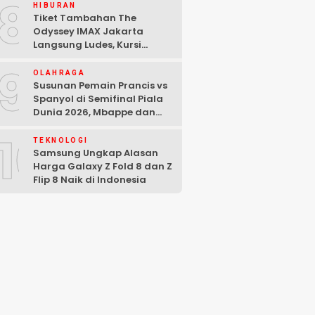
8
HIBURAN
Tiket Tambahan The
Odyssey IMAX Jakarta
Langsung Ludes, Kursi
Tersisa di Baris Depan
9
OLAHRAGA
Susunan Pemain Prancis vs
Spanyol di Semifinal Piala
Dunia 2026, Mbappe dan
Yamal Starter
10
TEKNOLOGI
Samsung Ungkap Alasan
Harga Galaxy Z Fold 8 dan Z
Flip 8 Naik di Indonesia