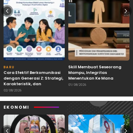
Skill Membuat Seseorang
BARU
Cara Efektif Berkomunikasi
Mampu, Integritas
dengan Generasi Z: Strategi,
Menentukan Ke Mana
Karakteristik, dan
Kemampuan Itu Dibawa
01/08/2026
Tantangannya
02/08/2026
EKONOMI