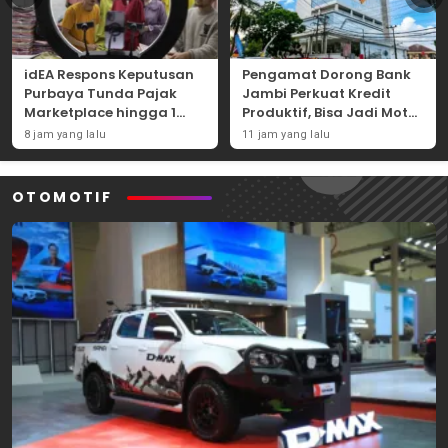
idEA Respons Keputusan
Pengamat Dorong Bank
Purbaya Tunda Pajak
Jambi Perkuat Kredit
Marketplace hingga 1
Produktif, Bisa Jadi Motor
November 2026
Ekonomi Daerah
8 jam yang lalu
11 jam yang lalu
OTOMOTIF