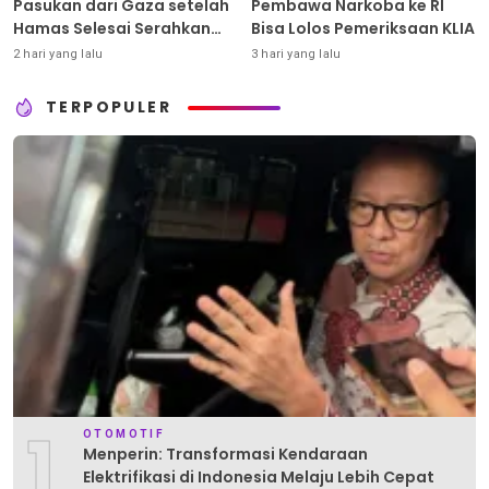
Pasukan dari Gaza setelah
Pembawa Narkoba ke RI
Hamas Selesai Serahkan
Bisa Lolos Pemeriksaan KLIA
Senjata
2 hari yang lalu
3 hari yang lalu
TERPOPULER
1
OTOMOTIF
Menperin: Transformasi Kendaraan
Elektrifikasi di Indonesia Melaju Lebih Cepat