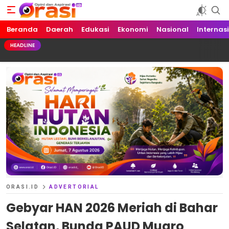
Beranda
Orasi.ID
Opini dan Aspirasi!
Daerah
Edukasi
Ekonomi
Nasional
Internas
HEADLINE
ORASI.ID
ADVERTORIAL
Gebyar HAN 2026 Meriah di Bahar
Selatan, Bunda PAUD Muaro