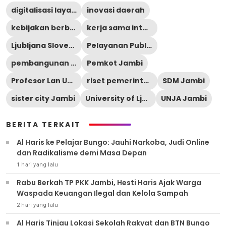
digitalisasi layanan
inovasi daerah
kebijakan berbasis data
kerja sama internasional
Ljubljana Slovenia
Pelayanan Publik
pembangunan berbasis riset
Pemkot Jambi
Profesor Lan Umek
riset pemerintahan
SDM Jambi
sister city Jambi
University of Ljubljana
UNJA Jambi
BERITA TERKAIT
Al Haris ke Pelajar Bungo: Jauhi Narkoba, Judi Online
dan Radikalisme demi Masa Depan
1 hari yang lalu
Rabu Berkah TP PKK Jambi, Hesti Haris Ajak Warga
Waspada Keuangan Ilegal dan Kelola Sampah
2 hari yang lalu
Al Haris Tinjau Lokasi Sekolah Rakyat dan BTN Bungo