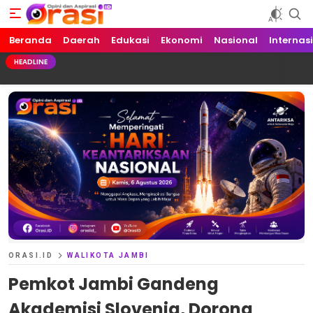
Beranda
Orasi.ID
Opini dan Aspirasi!
Daerah
Edukasi
Ekonomi
Nasional
Internas
HEADLINE
ORASI.ID
WALIKOTA JAMBI
Pemkot Jambi Gandeng
Akademisi Slovenia, Dorong