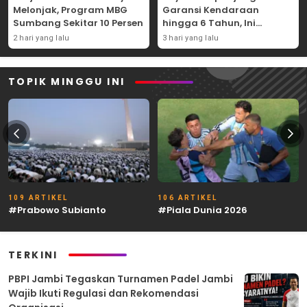
Melonjak, Program MBG
Garansi Kendaraan
Sumbang Sekitar 10 Persen
hingga 6 Tahun, Ini
Syaratnya
2 hari yang lalu
3 hari yang lalu
TOPIK MINGGU INI
109 ARTIKEL
106 ARTIKEL
#Prabowo Subianto
#Piala Dunia 2026
TERKINI
PBPI Jambi Tegaskan Turnamen Padel Jambi
Wajib Ikuti Regulasi dan Rekomendasi