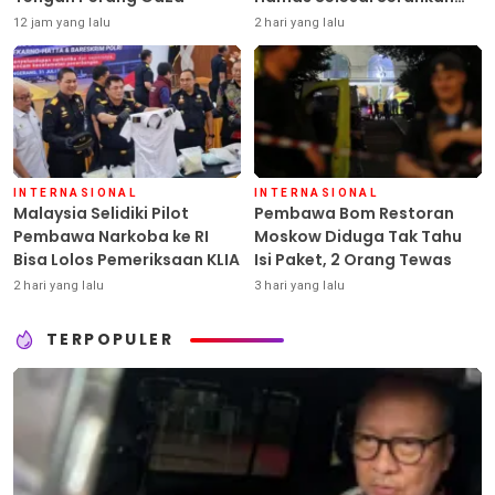
Senjata
12 jam yang lalu
2 hari yang lalu
INTERNASIONAL
INTERNASIONAL
Malaysia Selidiki Pilot
Pembawa Bom Restoran
Pembawa Narkoba ke RI
Moskow Diduga Tak Tahu
Bisa Lolos Pemeriksaan KLIA
Isi Paket, 2 Orang Tewas
2 hari yang lalu
3 hari yang lalu
TERPOPULER