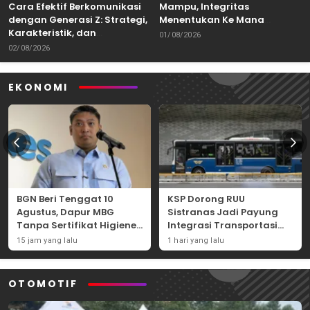
Cara Efektif Berkomunikasi
Mampu, Integritas
dengan Generasi Z: Strategi,
Menentukan Ke Mana
Karakteristik, dan
Kemampuan Itu Dibawa
01/08/2026
Tantangannya
02/08/2026
EKONOMI
BGN Beri Tenggat 10
KSP Dorong RUU
Agustus, Dapur MBG
Sistranas Jadi Payung
Tanpa Sertifikat Higiene
Integrasi Transportasi
Terancam Tutup
Massal Indonesia
15 jam yang lalu
1 hari yang lalu
Permanen
OTOMOTIF