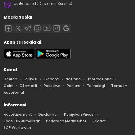
cs@orasi.id (Customer Service)
Media Sosial
Akan tersedia di
Kanal
Daerah
Edukasi
Ekonomi
Nasional
Internasional
Opini
Otomotif
Peristiwa
Perkara
Teknologi
Temuan
Advertorial
Informasi
Advertisement
Disclaimer
Kebijakan Privasi
Kode Etik Jurnalistik
Pedoman Media Siber
Redaksi
SOP Wartawan