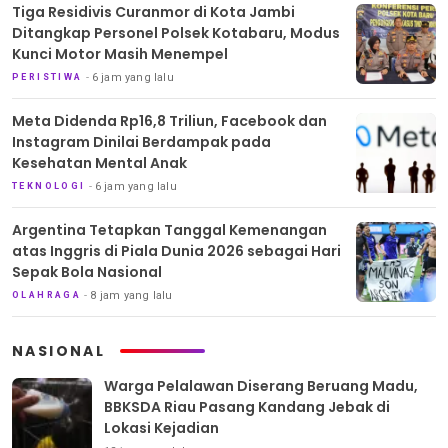
Tiga Residivis Curanmor di Kota Jambi
Ditangkap Personel Polsek Kotabaru, Modus
Kunci Motor Masih Menempel
6 jam yang lalu
PERISTIWA
Meta Didenda Rp16,8 Triliun, Facebook dan
Instagram Dinilai Berdampak pada
Kesehatan Mental Anak
6 jam yang lalu
TEKNOLOGI
Argentina Tetapkan Tanggal Kemenangan
atas Inggris di Piala Dunia 2026 sebagai Hari
Sepak Bola Nasional
8 jam yang lalu
OLAHRAGA
NASIONAL
Warga Pelalawan Diserang Beruang Madu,
BBKSDA Riau Pasang Kandang Jebak di
Lokasi Kejadian