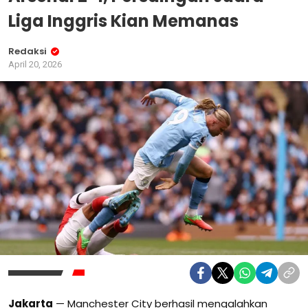
Liga Inggris Kian Memanas
Redaksi
April 20, 2026
Jakarta
—
Manchester City
berhasil mengalahkan