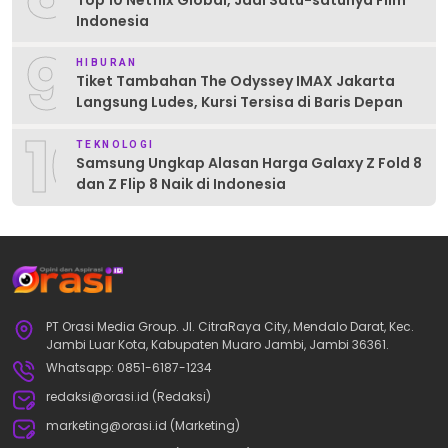
Indonesia
9
HIBURAN
Tiket Tambahan The Odyssey IMAX Jakarta
Langsung Ludes, Kursi Tersisa di Baris Depan
10
TEKNOLOGI
Samsung Ungkap Alasan Harga Galaxy Z Fold 8
dan Z Flip 8 Naik di Indonesia
PT Orasi Media Group. Jl. CitraRaya City, Mendalo Darat, Kec.
Jambi Luar Kota, Kabupaten Muaro Jambi, Jambi 36361.
Whatsapp: 0851-6187-1234
redaksi@orasi.id (Redaksi)
marketing@orasi.id (Marketing)