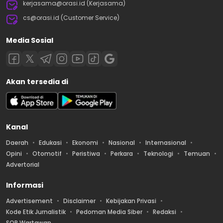
kerjasama@orasi.id (Kerjasama)
cs@orasi.id (Customer Service)
Media Sosial
Akan tersedia di
Kanal
Daerah
Edukasi
Ekonomi
Nasional
Internasional
Opini
Otomotif
Peristiwa
Perkara
Teknologi
Temuan
Advertorial
Informasi
Advertisement
Disclaimer
Kebijakan Privasi
Kode Etik Jurnalistik
Pedoman Media Siber
Redaksi
SOP Wartawan