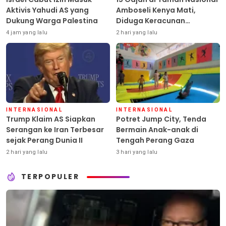
Aktivis Yahudi AS yang
Amboseli Kenya Mati,
Dukung Warga Palestina
Diduga Keracunan
Pestisida
4 jam yang lalu
2 hari yang lalu
INTERNASIONAL
INTERNASIONAL
Trump Klaim AS Siapkan
Potret Jump City, Tenda
Serangan ke Iran Terbesar
Bermain Anak-anak di
sejak Perang Dunia II
Tengah Perang Gaza
2 hari yang lalu
3 hari yang lalu
TERPOPULER