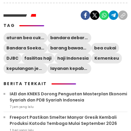
TAG
aturan bea cukai haji
bandara debarkasi haji
Bandara Soekarno-Hatta
barang bawaan jemaah
bea cukai
DJBC
fasilitas haji
haji Indonesia
Kemenkeu
kepulangan jemaah haji
layanan kepabeanan
BERITA TERKAIT
IAEI dan KNEKS Dorong Penguatan Masterplan Ekonomi
Syariah dan PDB Syariah Indonesia
7 jam yang lalu
Freeport Pastikan Smelter Manyar Gresik Kembali
Produksi Katoda Tembaga Mulai September 2026
1 hari yang lalu