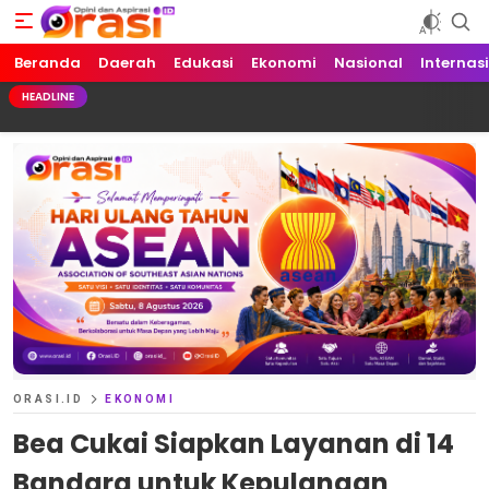
Beranda
Orasi.ID
Opini dan Aspirasi!
Daerah
Edukasi
Ekonomi
Nasional
Internas
HEADLINE
ORASI.ID
EKONOMI
Bea Cukai Siapkan Layanan di 14
Bandara untuk Kepulangan