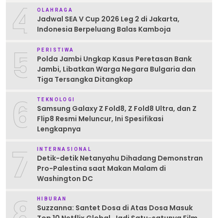
4
OLAHRAGA
Jadwal SEA V Cup 2026 Leg 2 di Jakarta,
Indonesia Berpeluang Balas Kamboja
5
PERISTIWA
Polda Jambi Ungkap Kasus Peretasan Bank
Jambi, Libatkan Warga Negara Bulgaria dan
Tiga Tersangka Ditangkap
6
TEKNOLOGI
Samsung Galaxy Z Fold8, Z Fold8 Ultra, dan Z
Flip8 Resmi Meluncur, Ini Spesifikasi
Lengkapnya
7
INTERNASIONAL
Detik-detik Netanyahu Dihadang Demonstran
Pro-Palestina saat Makan Malam di
Washington DC
8
HIBURAN
Suzzanna: Santet Dosa di Atas Dosa Masuk
Top 10 Netflix Global, Jadi Satu-satunya Film