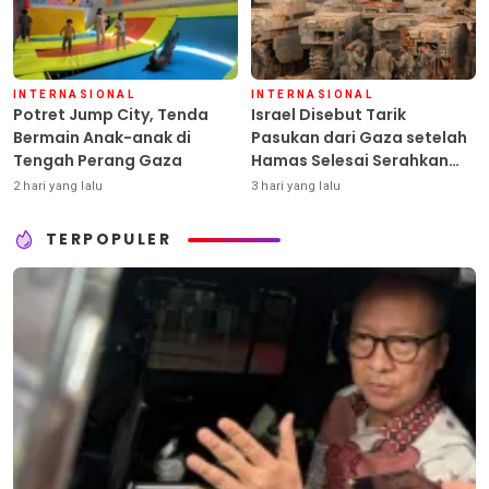
INTERNASIONAL
INTERNASIONAL
Potret Jump City, Tenda
Israel Disebut Tarik
Bermain Anak-anak di
Pasukan dari Gaza setelah
Tengah Perang Gaza
Hamas Selesai Serahkan
Senjata
2 hari yang lalu
3 hari yang lalu
TERPOPULER