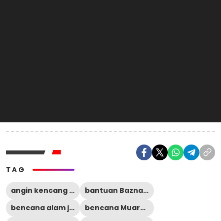
TAG
angin kencang Kumpeh
bantuan Baznas Muaro Jambi
bencana alam jambi
bencana Muaro Jambi 2026