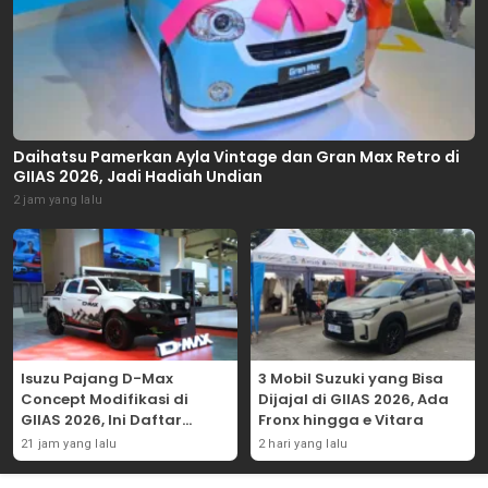
Daihatsu Pamerkan Ayla Vintage dan Gran Max Retro di
GIIAS 2026, Jadi Hadiah Undian
2 jam yang lalu
Isuzu Pajang D-Max
3 Mobil Suzuki yang Bisa
Concept Modifikasi di
Dijajal di GIIAS 2026, Ada
GIIAS 2026, Ini Daftar
Fronx hingga e Vitara
Ubahannya
21 jam yang lalu
2 hari yang lalu