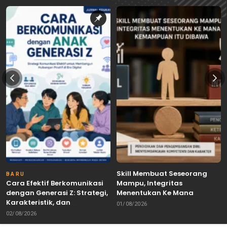
Skill Membuat Seseorang
BARU
Cara Efektif Berkomunikasi
Mampu, Integritas
dengan Generasi Z: Strategi,
Menentukan Ke Mana
Karakteristik, dan
Kemampuan Itu Dibawa
01/08/2026
Tantangannya
02/08/2026