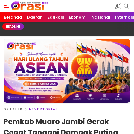
Beranda
Orasi.ID
Opini dan Aspirasi!
Daerah
Edukasi
Ekonomi
Nasional
Internas
HEADLINE
ORASI.ID
ADVERTORIAL
Pemkab Muaro Jambi Gerak
Cepat Tangani Dampak Puting