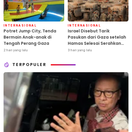
INTERNASIONAL
INTERNASIONAL
Potret Jump City, Tenda
Israel Disebut Tarik
Bermain Anak-anak di
Pasukan dari Gaza setelah
Tengah Perang Gaza
Hamas Selesai Serahkan
Senjata
2 hari yang lalu
3 hari yang lalu
TERPOPULER