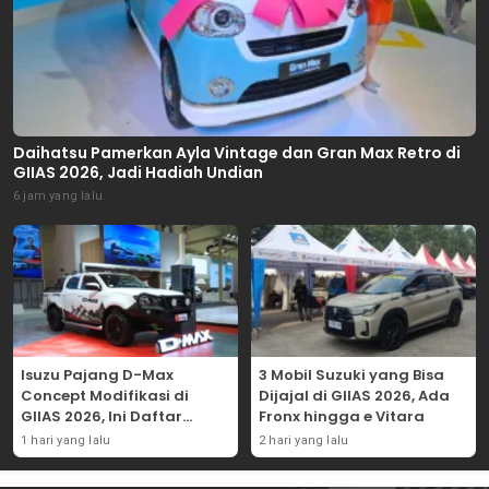
Daihatsu Pamerkan Ayla Vintage dan Gran Max Retro di
GIIAS 2026, Jadi Hadiah Undian
6 jam yang lalu
Isuzu Pajang D-Max
3 Mobil Suzuki yang Bisa
Concept Modifikasi di
Dijajal di GIIAS 2026, Ada
GIIAS 2026, Ini Daftar
Fronx hingga e Vitara
Ubahannya
1 hari yang lalu
2 hari yang lalu