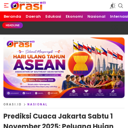
Beranda
Orasi.ID
Opini dan Aspirasi!
Daerah
Edukasi
Ekonomi
Nasional
Internas
HEADLINE
ORASI.ID
NASIONAL
Prediksi Cuaca Jakarta Sabtu 1
November 2025: Peluang Hujan