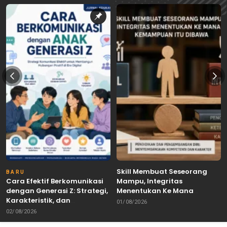
Skill Membuat Seseorang
BARU
Cara Efektif Berkomunikasi
Mampu, Integritas
dengan Generasi Z: Strategi,
Menentukan Ke Mana
Karakteristik, dan
Kemampuan Itu Dibawa
01/08/2026
Tantangannya
02/08/2026