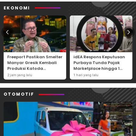
EKONOMI
Freeport Pastikan Smelter
idEA Respons Keputusan
Manyar Gresik Kembali
Purbaya Tunda Pajak
Produksi Katoda
Marketplace hingga 1
Tembaga Mulai
November 2026
2 jam yang lalu
1 hari yang lalu
September 2026
OTOMOTIF