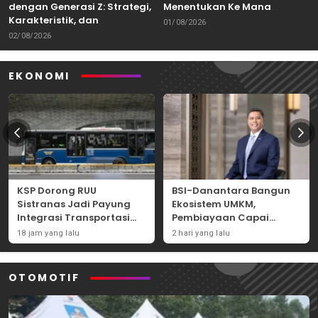
dengan Generasi Z: Strategi,
Menentukan Ke Mana
Karakteristik, dan
Kemampuan Itu Dibawa
01/08/2026
Tantangannya
02/08/2026
EKONOMI
KSP Dorong RUU
BSI-Danantara Bangun
Sistranas Jadi Payung
Ekosistem UMKM,
Integrasi Transportasi
Pembiayaan Capai
Massal Indonesia
Rp54,80 Triliun
18 jam yang lalu
2 hari yang lalu
OTOMOTIF