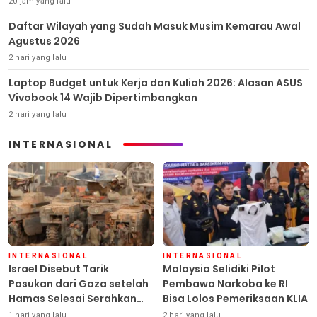
20 jam yang lalu
Daftar Wilayah yang Sudah Masuk Musim Kemarau Awal
Agustus 2026
2 hari yang lalu
Laptop Budget untuk Kerja dan Kuliah 2026: Alasan ASUS
Vivobook 14 Wajib Dipertimbangkan
2 hari yang lalu
INTERNASIONAL
INTERNASIONAL
INTERNASIONAL
Israel Disebut Tarik
Malaysia Selidiki Pilot
Pasukan dari Gaza setelah
Pembawa Narkoba ke RI
Hamas Selesai Serahkan
Bisa Lolos Pemeriksaan KLIA
Senjata
1 hari yang lalu
2 hari yang lalu