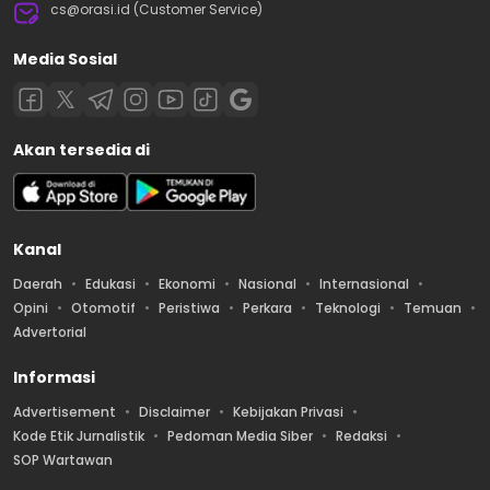
cs@orasi.id (Customer Service)
Media Sosial
Akan tersedia di
Kanal
Daerah
Edukasi
Ekonomi
Nasional
Internasional
Opini
Otomotif
Peristiwa
Perkara
Teknologi
Temuan
Advertorial
Informasi
Advertisement
Disclaimer
Kebijakan Privasi
Kode Etik Jurnalistik
Pedoman Media Siber
Redaksi
SOP Wartawan