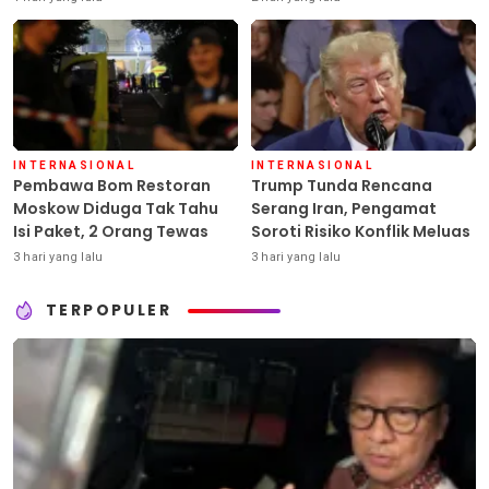
INTERNASIONAL
INTERNASIONAL
Pembawa Bom Restoran
Trump Tunda Rencana
Moskow Diduga Tak Tahu
Serang Iran, Pengamat
Isi Paket, 2 Orang Tewas
Soroti Risiko Konflik Meluas
3 hari yang lalu
3 hari yang lalu
TERPOPULER