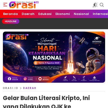
Beranda
Orasi.ID
Opini dan Aspirasi!
Daerah
Edukasi
Ekonomi
Nasional
Internas
HEADLINE
ORASI.ID
DAERAH
Gelar Bulan Literasi Kripto, Ini
yang Dilakukan OJK ke