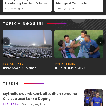
Sumbang Sekitar 10 Persen
hingga 6 Tahun, Ini
Syaratnya
21 jam yang lalu
2 hari yang lalu
TOPIK MINGGU INI
109 ARTIKEL
106 ARTIKEL
#Prabowo Subianto
#Piala Dunia 2026
TERKINI
Mykhailo Mudryk Kembali Latihan Bersama
Chelsea usai Sanksi Doping
24 menit yang lalu
OLAHRAGA