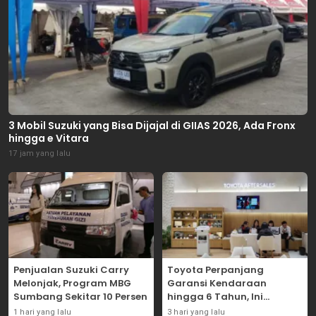
3 Mobil Suzuki yang Bisa Dijajal di GIIAS 2026, Ada Fronx
hingga e Vitara
17 jam yang lalu
Penjualan Suzuki Carry
Toyota Perpanjang
Melonjak, Program MBG
Garansi Kendaraan
Sumbang Sekitar 10 Persen
hingga 6 Tahun, Ini
Syaratnya
1 hari yang lalu
3 hari yang lalu