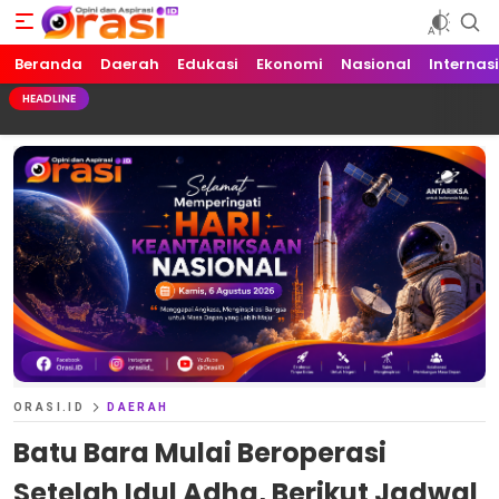
Beranda
Orasi.ID
Opini dan Aspirasi!
Daerah
Edukasi
Ekonomi
Nasional
Internas
HEADLINE
ORASI.ID
DAERAH
Batu Bara Mulai Beroperasi
Setelah Idul Adha, Berikut Jadwal