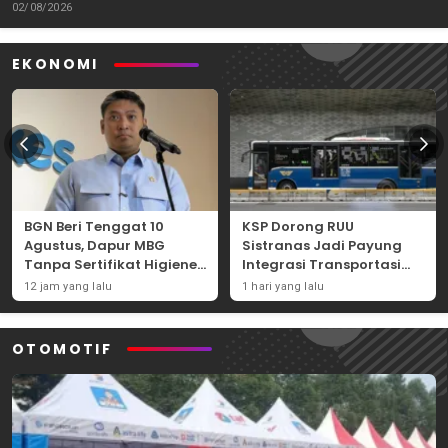
Tantangannya
02/08/2026
EKONOMI
BGN Beri Tenggat 10
KSP Dorong RUU
Agustus, Dapur MBG
Sistranas Jadi Payung
Tanpa Sertifikat Higiene
Integrasi Transportasi
Terancam Tutup
Massal Indonesia
12 jam yang lalu
1 hari yang lalu
Permanen
OTOMOTIF