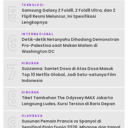
5
TEKNOLOGI
Samsung Galaxy Z Fold8, Z Fold8 Ultra, dan Z
Flip8 Resmi Meluncur, Ini Spesifikasi
Lengkapnya
6
INTERNASIONAL
Detik-detik Netanyahu Dihadang Demonstran
Pro-Palestina saat Makan Malam di
Washington DC
7
HIBURAN
Suzzanna: Santet Dosa di Atas Dosa Masuk
Top 10 Netflix Global, Jadi Satu-satunya Film
Indonesia
8
HIBURAN
Tiket Tambahan The Odyssey IMAX Jakarta
Langsung Ludes, Kursi Tersisa di Baris Depan
9
OLAHRAGA
Susunan Pemain Prancis vs Spanyol di
Semifinal Piala Dunia 2026, Mbappe dan Yamal