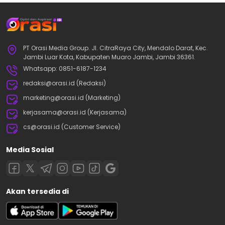
PT Orasi Media Group. Jl. CitraRaya City, Mendalo Darat, Kec.
Jambi Luar Kota, Kabupaten Muaro Jambi, Jambi 36361.
Whatsapp: 0851-6187-1234
redaksi@orasi.id (Redaksi)
marketing@orasi.id (Marketing)
kerjasama@orasi.id (Kerjasama)
cs@orasi.id (Customer Service)
Media Sosial
Akan tersedia di