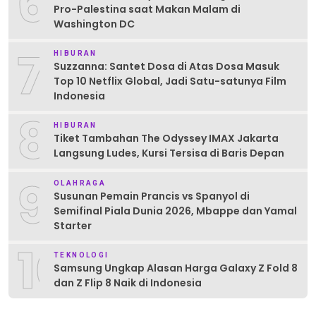
6
Pro-Palestina saat Makan Malam di
Washington DC
7
HIBURAN
Suzzanna: Santet Dosa di Atas Dosa Masuk
Top 10 Netflix Global, Jadi Satu-satunya Film
Indonesia
8
HIBURAN
Tiket Tambahan The Odyssey IMAX Jakarta
Langsung Ludes, Kursi Tersisa di Baris Depan
9
OLAHRAGA
Susunan Pemain Prancis vs Spanyol di
Semifinal Piala Dunia 2026, Mbappe dan Yamal
Starter
10
TEKNOLOGI
Samsung Ungkap Alasan Harga Galaxy Z Fold 8
dan Z Flip 8 Naik di Indonesia