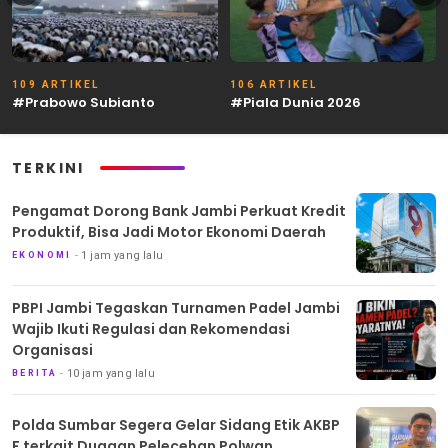
109 ARTIKEL
106 ARTIKEL
#Prabowo Subianto
#Piala Dunia 2026
TERKINI
Pengamat Dorong Bank Jambi Perkuat Kredit
Produktif, Bisa Jadi Motor Ekonomi Daerah
1 jam yang lalu
EKONOMI
PBPI Jambi Tegaskan Turnamen Padel Jambi
Wajib Ikuti Regulasi dan Rekomendasi
Organisasi
10 jam yang lalu
BERITA
Polda Sumbar Segera Gelar Sidang Etik AKBP
F terkait Dugaan Pelecehan Polwan