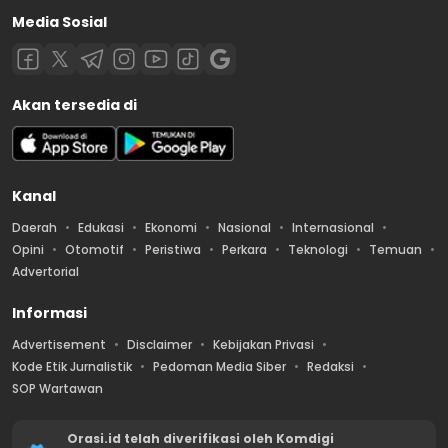
Media Sosial
Akan tersedia di
Kanal
Daerah
Edukasi
Ekonomi
Nasional
Internasional
Opini
Otomotif
Peristiwa
Perkara
Teknologi
Temuan
Advertorial
Informasi
Advertisement
Disclaimer
Kebijakan Privasi
Kode Etik Jurnalistik
Pedoman Media Siber
Redaksi
SOP Wartawan
Orasi.id telah diverifikasi oleh Komdigi