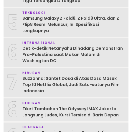
Tiga Tersangka Ditangkap
5
TEKNOLOGI
Samsung Galaxy Z Fold8, Z Fold8 Ultra, dan Z
Flip8 Resmi Meluncur, Ini Spesifikasi
Lengkapnya
6
INTERNASIONAL
Detik-detik Netanyahu Dihadang Demonstran
Pro-Palestina saat Makan Malam di
Washington DC
7
HIBURAN
Suzzanna: Santet Dosa di Atas Dosa Masuk
Top 10 Netflix Global, Jadi Satu-satunya Film
Indonesia
8
HIBURAN
Tiket Tambahan The Odyssey IMAX Jakarta
Langsung Ludes, Kursi Tersisa di Baris Depan
OLAHRAGA