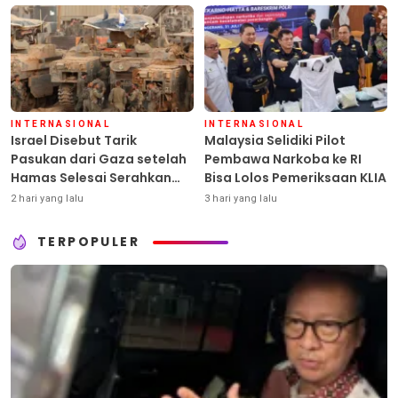
INTERNASIONAL
INTERNASIONAL
Israel Disebut Tarik
Malaysia Selidiki Pilot
Pasukan dari Gaza setelah
Pembawa Narkoba ke RI
Hamas Selesai Serahkan
Bisa Lolos Pemeriksaan KLIA
Senjata
2 hari yang lalu
3 hari yang lalu
TERPOPULER