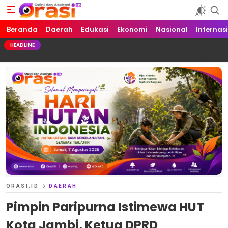
Beranda
Orasi.ID
Opini dan Aspirasi!
Daerah
Edukasi
Ekonomi
Nasional
Internas
HEADLINE
ORASI.ID
DAERAH
Pimpin Paripurna Istimewa HUT
Kota Jambi, Ketua DPRD