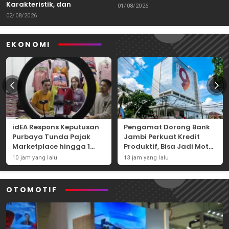
Karakteristik, dan
Kemampuan Itu Dibawa
01/08/2026
Tantangannya
02/08/2026
EKONOMI
idEA Respons Keputusan
Pengamat Dorong Bank
Purbaya Tunda Pajak
Jambi Perkuat Kredit
Marketplace hingga 1
Produktif, Bisa Jadi Motor
November 2026
Ekonomi Daerah
10 jam yang lalu
13 jam yang lalu
OTOMOTIF