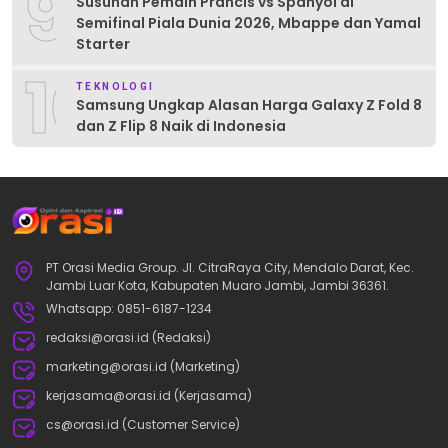
9
Susunan Pemain Prancis vs Spanyol di
Semifinal Piala Dunia 2026, Mbappe dan Yamal
Starter
10
TEKNOLOGI
Samsung Ungkap Alasan Harga Galaxy Z Fold 8
dan Z Flip 8 Naik di Indonesia
PT Orasi Media Group. Jl. CitraRaya City, Mendalo Darat, Kec.
Jambi Luar Kota, Kabupaten Muaro Jambi, Jambi 36361.
Whatsapp: 0851-6187-1234
redaksi@orasi.id (Redaksi)
marketing@orasi.id (Marketing)
kerjasama@orasi.id (Kerjasama)
cs@orasi.id (Customer Service)