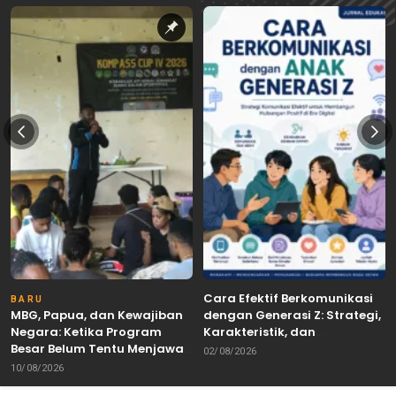
Cara Efektif Berkomunikasi
BARU
MBG, Papua, dan Kewajiban
dengan Generasi Z: Strategi,
Negara: Ketika Program
Karakteristik, dan
Besar Belum Tentu Menjawab
Tantangannya
02/08/2026
Kebutuhan Rakyat
10/08/2026