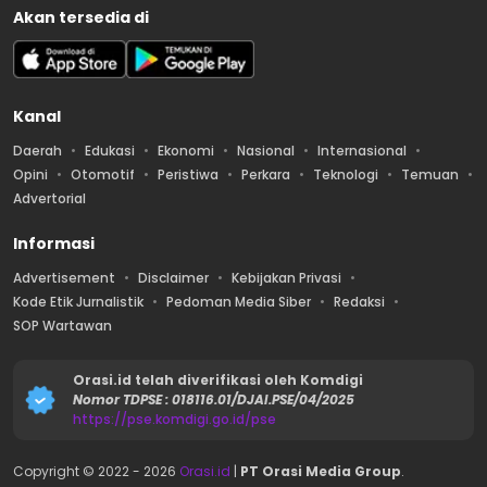
Akan tersedia di
Kanal
Daerah
Edukasi
Ekonomi
Nasional
Internasional
Opini
Otomotif
Peristiwa
Perkara
Teknologi
Temuan
Advertorial
Informasi
Advertisement
Disclaimer
Kebijakan Privasi
Kode Etik Jurnalistik
Pedoman Media Siber
Redaksi
SOP Wartawan
Orasi.id telah diverifikasi oleh Komdigi
Nomor TDPSE : 018116.01/DJAI.PSE/04/2025
https://pse.komdigi.go.id/pse
Copyright © 2022 -
2026
Orasi.id
|
PT Orasi Media Group
.