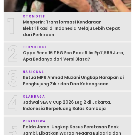
1
OTOMOTIF
Menperin: Transformasi Kendaraan
Elektrifikasi di Indonesia Melaju Lebih Cepat
dari Perkiraan
2
TEKNOLOGI
Oppo Reno 16 F 5G Eco Pack Rilis Rp7,999 Juta,
Apa Bedanya dari Versi Biasa?
3
NASIONAL
Ketua MPR Ahmad Muzani Ungkap Harapan di
Penghujung Zikir dan Doa Kebangsaan
4
OLAHRAGA
Jadwal SEA V Cup 2026 Leg 2 di Jakarta,
Indonesia Berpeluang Balas Kamboja
5
PERISTIWA
Polda Jambi Ungkap Kasus Peretasan Bank
Jambi, Libatkan Warga Negara Bulgaria dan