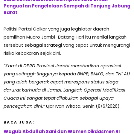
Penguatan Pengelolaan Sampah di Tanjung Jabung
Barat
Politisi Partai Golkar yang juga legislator daerah
pemilihan Muaro Jambi–Batang Hari itu menilai langkah
tersebut sebagai strategi yang tepat untuk mengurangi
risiko kebakaran sejak dini.
“Kami di DPRD Provinsi Jambi memberikan apresiasi
yang setinggi-tingginya kepada BNPB, BMKG, dan TNI AU
yang telah bergerak cepat merespons status siaga
darurat karhutla di Jambi. Langkah Operasi Modifikasi
Cuaca ini sangat tepat dilakukan sebagai upaya
pencegahan dini,”
ujar Ivan Wirata, Senin (8/6/2026).
BACA JUGA:
Wagub Abdullah Sani dan Wamen Dikdasmen RI