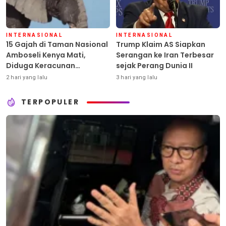
INTERNASIONAL
INTERNASIONAL
15 Gajah di Taman Nasional
Trump Klaim AS Siapkan
Amboseli Kenya Mati,
Serangan ke Iran Terbesar
Diduga Keracunan
sejak Perang Dunia II
Pestisida
2 hari yang lalu
3 hari yang lalu
TERPOPULER