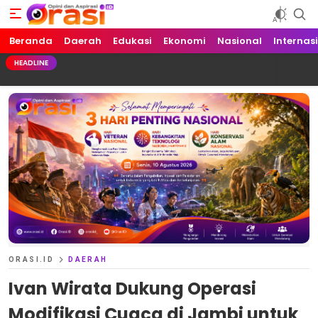
Beranda
Orasi.ID
Opini dan Aspirasi!
Daerah
Edukasi
Ekonomi
Nasional
Internas
HEADLINE
ORASI.ID
DAERAH
Ivan Wirata Dukung Operasi
Modifikasi Cuaca di Jambi untuk