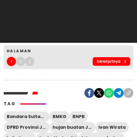
HALAMAN
1
2
3
Selanjutnya
TAG
Bandara Sultan Thaha Jambi
BMKG
BNPB
DPRD Provinsi Jambi
hujan buatan Jambi
Ivan Wirata