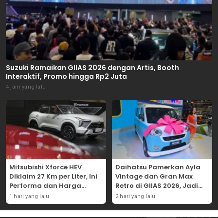
Suzuki Ramaikan GIIAS 2026 dengan Artis, Booth
Interaktif, Promo hingga Rp2 Juta
4 jam yang lalu
Mitsubishi Xforce HEV
Daihatsu Pamerkan Ayla
Diklaim 27 Km per Liter, Ini
Vintage dan Gran Max
Performa dan Harga
Retro di GIIAS 2026, Jadi
Terbarunya
Hadiah Undian
1 hari yang lalu
2 hari yang lalu