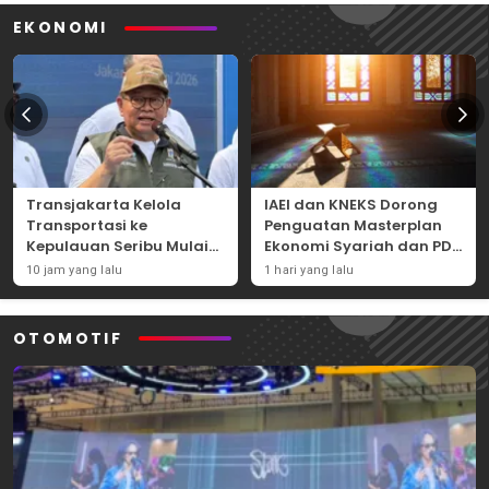
EKONOMI
Transjakarta Kelola
IAEI dan KNEKS Dorong
Transportasi ke
Penguatan Masterplan
Kepulauan Seribu Mulai
Ekonomi Syariah dan PDB
2027, Pramono: Lebih
Syariah Indonesia
10 jam yang lalu
1 hari yang lalu
Mudah dan Efisien
OTOMOTIF