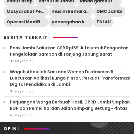
kabut asap
karhutla Jambi
lahan gambut Jambi
Masyarakat Peduli Api
musim kemarau 2026
OMC Jambi
Operasi Modifikasi Cuaca
pencegahan karhutla
TNI AU
BERITA TERKAIT
Bank Jambi Salurkan CSR Rp159 Juta untuk Penguatan
Pengelolaan Sampah di Tanjung Jabung Barat
3 hari yang lalu
Wagub Abdullah Sani dan Wamen Dikdasmen RI
Luncurkan Aplikasi Bungo Pintar, Perkuat Transformasi
Digital Pendidikan di Jambi
3 hari yang lalu
Perjuangan Warga Berbuah Hasil, DPRD Jambi Siapkan
RDP dan Pemeliharaan Jalan Simpang Betung–Pintas
4 hari yang lalu
OPINI