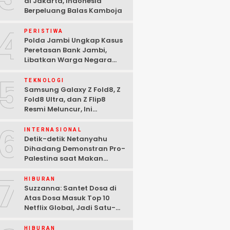
di Jakarta, Indonesia
Berpeluang Balas Kamboja
4
PERISTIWA
Polda Jambi Ungkap Kasus
Peretasan Bank Jambi,
Libatkan Warga Negara
Bulgaria dan Tiga
5
Tersangka Ditangkap
TEKNOLOGI
Samsung Galaxy Z Fold8, Z
Fold8 Ultra, dan Z Flip8
Resmi Meluncur, Ini
Spesifikasi Lengkapnya
6
INTERNASIONAL
Detik-detik Netanyahu
Dihadang Demonstran Pro-
Palestina saat Makan
Malam di Washington DC
7
HIBURAN
Suzzanna: Santet Dosa di
Atas Dosa Masuk Top 10
Netflix Global, Jadi Satu-
satunya Film Indonesia
HIBURAN