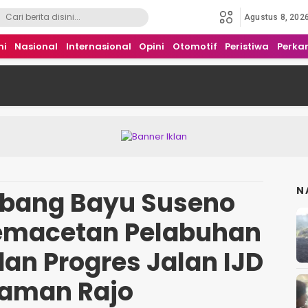
Agustus 8, 202
mi
Nasional
Internasional
Opini
Otomotif
Peristiwa
Perka
N
bang Bayu Suseno
 Kemacetan Pelabuhan
an Progres Jalan IJD
Taman Rajo