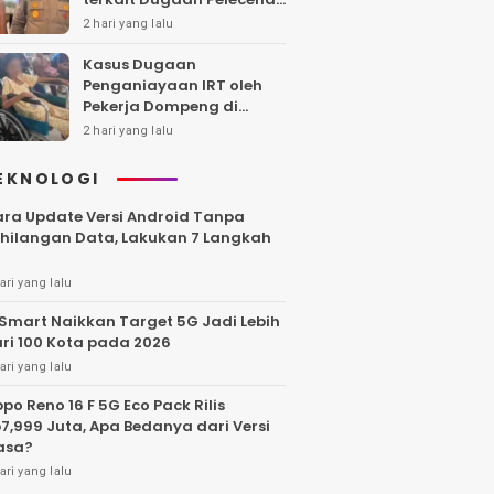
Polwan
2 hari yang lalu
Kasus Dugaan
Penganiayaan IRT oleh
Pekerja Dompeng di
Batanghari Jalan 7 Bulan,
2 hari yang lalu
Keluarga Minta
Kepastian Hukum
EKNOLOGI
ra Update Versi Android Tanpa
hilangan Data, Lakukan 7 Langkah
ari yang lalu
Smart Naikkan Target 5G Jadi Lebih
ri 100 Kota pada 2026
ari yang lalu
po Reno 16 F 5G Eco Pack Rilis
7,999 Juta, Apa Bedanya dari Versi
asa?
ari yang lalu