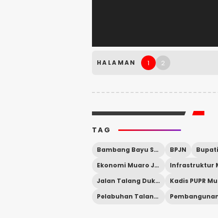
1
2
HALAMAN
TAG
Bambang Bayu Suseno
BPJN
Ekonomi Muaro Jambi
Jalan Talang Duku Kemingking
Pelabuhan Talang Duku