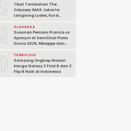
8
Tiket Tambahan The
Odyssey IMAX Jakarta
Langsung Ludes, Kursi
Tersisa di Baris Depan
9
OLAHRAGA
Susunan Pemain Prancis vs
Spanyol di Semifinal Piala
Dunia 2026, Mbappe dan
Yamal Starter
10
TEKNOLOGI
Samsung Ungkap Alasan
Harga Galaxy Z Fold 8 dan Z
Flip 8 Naik di Indonesia