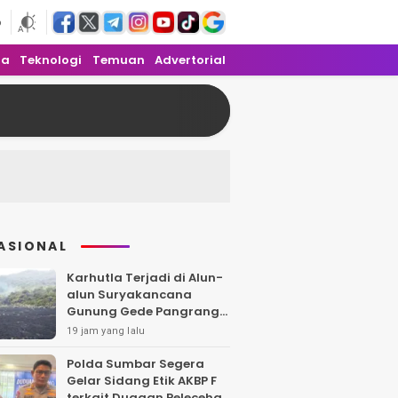
6
ra
Teknologi
Temuan
Advertorial
ASIONAL
Karhutla Terjadi di Alun-
alun Suryakancana
Gunung Gede Pangrango,
Api Berhasil Dipadamka
19 jam yang lalu
Polda Sumbar Segera
Gelar Sidang Etik AKBP F
terkait Dugaan Pelecehan