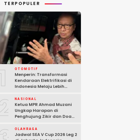
TERPOPULER
1
OTOMOTIF
Menperin: Transformasi
Kendaraan Elektrifikasi di
Indonesia Melaju Lebih
Cepat dari Perkiraan
2
NASIONAL
Ketua MPR Ahmad Muzani
Ungkap Harapan di
Penghujung Zikir dan Doa
Kebangsaan
3
OLAHRAGA
Jadwal SEA V Cup 2026 Leg 2