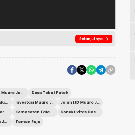
Selanjutnya
Bupati Muaro Jambi
Desa Tebat Patah
Infrastruktur Muaro Jambi
Investasi Muaro Jambi
Jalan IJD Muaro Jambi
Kadis PUPR Muaro Jambi
Kemacetan Talang Duku
Konektivitas Daerah
Pembangunan Jalan Beton
Taman Rajo