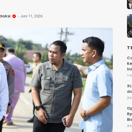
daksi
Juni 11, 2026
T
Ca
Ke
Ini
1 h
XL
da
2 h
Op
Rp
Bi
3 h