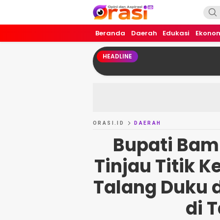
Orasi.ID
Opini dan Aspirasi!
Beranda
Daerah
Edukasi
Ekono
HEADLINE
ORASI.ID
DAERAH
Bupati Bam
Tinjau Titik
Talang Duku d
di 