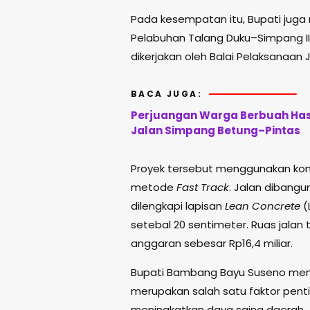
Pada kesempatan itu, Bupati juga
Pelabuhan Talang Duku–Simpang II
dikerjakan oleh Balai Pelaksanaan 
BACA JUGA:
Perjuangan Warga Berbuah Hasi
Jalan Simpang Betung–Pintas
Proyek tersebut menggunakan kon
metode
Fast Track
. Jalan dibang
dilengkapi lapisan
Lean Concrete
(
setebal 20 sentimeter. Ruas jalan 
anggaran sebesar Rp16,4 miliar.
Bupati Bambang Bayu Suseno meneg
merupakan salah satu faktor pen
meningkatkan daya saing daerah.