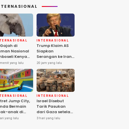
NTERNASIONAL
NTERNASIONAL
INTERNASIONAL
 Gajah di
Trump Klaim AS
man Nasional
Siapkan
boseli Kenya
Serangan ke Iran
ti, Diduga
Terbesar sejak
menit yang lalu
20 jam yang lalu
eracunan
Perang Dunia II
stisida
NTERNASIONAL
INTERNASIONAL
tret Jump City,
Israel Disebut
nda Bermain
Tarik Pasukan
ak-anak di
dari Gaza setelah
ngah Perang
Hamas Selesai
ari yang lalu
3 hari yang lalu
aza
Serahkan Senjata