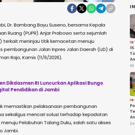
I
bi, Dr. Bambang Bayu Suseno, bersama Kepala
an Ruang (PUPR) Anjar Prabowo serta sejumlah
 terkait meninjau titik kemacetan menuju
I
15
s pembangunan Jalan Inpres Jalan Daerah (IJD) di
Ta
n Rajo, Kamis (11/6/2026).
Am
Ma
59 
K
Pe
n Dikdasmen RI Luncurkan Aplikasi Bungo
gital Pendidikan di Jambi
I
Po
ntuk memastikan pelaksanaan pembangunan
Te
ana sekaligus mencari solusi terhadap kepadatan
An
alur menuju Pelabuhan Talang Duku, salah satu akses
Te
2 h
G
ro Jambi.