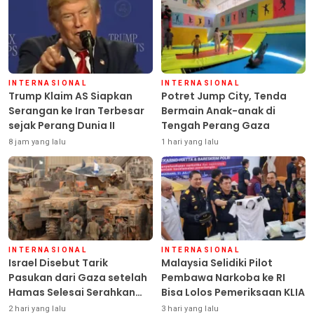
INTERNASIONAL
INTERNASIONAL
Trump Klaim AS Siapkan
Potret Jump City, Tenda
Serangan ke Iran Terbesar
Bermain Anak-anak di
sejak Perang Dunia II
Tengah Perang Gaza
8 jam yang lalu
1 hari yang lalu
INTERNASIONAL
INTERNASIONAL
Israel Disebut Tarik
Malaysia Selidiki Pilot
Pasukan dari Gaza setelah
Pembawa Narkoba ke RI
Hamas Selesai Serahkan
Bisa Lolos Pemeriksaan KLIA
Senjata
2 hari yang lalu
3 hari yang lalu