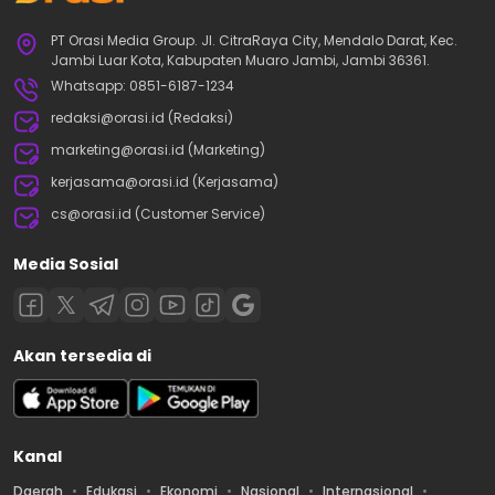
PT Orasi Media Group. Jl. CitraRaya City, Mendalo Darat, Kec.
Jambi Luar Kota, Kabupaten Muaro Jambi, Jambi 36361.
Whatsapp: 0851-6187-1234
redaksi@orasi.id (Redaksi)
marketing@orasi.id (Marketing)
kerjasama@orasi.id (Kerjasama)
cs@orasi.id (Customer Service)
Media Sosial
Akan tersedia di
Kanal
Daerah
Edukasi
Ekonomi
Nasional
Internasional