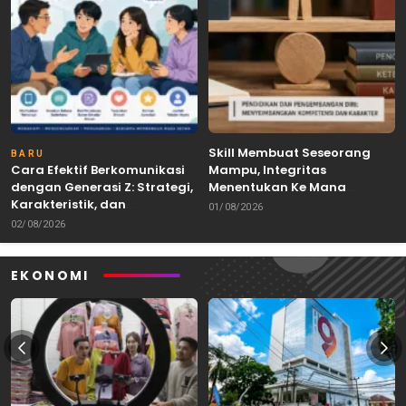
Skill Membuat Seseorang
BARU
Cara Efektif Berkomunikasi
Mampu, Integritas
dengan Generasi Z: Strategi,
Menentukan Ke Mana
Karakteristik, dan
Kemampuan Itu Dibawa
01/08/2026
Tantangannya
02/08/2026
EKONOMI