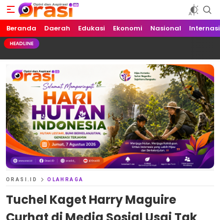
Beranda
Orasi.ID
Opini dan Aspirasi!
Daerah
Edukasi
Ekonomi
Nasional
Internas
HEADLINE
ORASI.ID
OLAHRAGA
Tuchel Kaget Harry Maguire
Curhat di Media Sosial Usai Tak