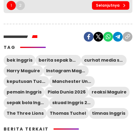
1
2
Selanjutnya
TAG
bek Inggris
berita sepak bola
curhat media sosial
Harry Maguire
Instagram Maguire
keputusan Tuchel
Manchester United
pemain Inggris
Piala Dunia 2026
reaksi Maguire
sepak bola Inggris
skuad Inggris 2026
The Three Lions
Thomas Tuchel
timnas Inggris
BERITA TERKAIT