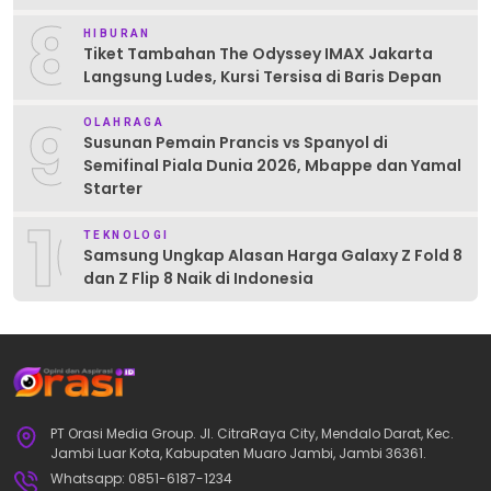
8
HIBURAN
Tiket Tambahan The Odyssey IMAX Jakarta
Langsung Ludes, Kursi Tersisa di Baris Depan
9
OLAHRAGA
Susunan Pemain Prancis vs Spanyol di
Semifinal Piala Dunia 2026, Mbappe dan Yamal
Starter
10
TEKNOLOGI
Samsung Ungkap Alasan Harga Galaxy Z Fold 8
dan Z Flip 8 Naik di Indonesia
PT Orasi Media Group. Jl. CitraRaya City, Mendalo Darat, Kec.
Jambi Luar Kota, Kabupaten Muaro Jambi, Jambi 36361.
Whatsapp: 0851-6187-1234