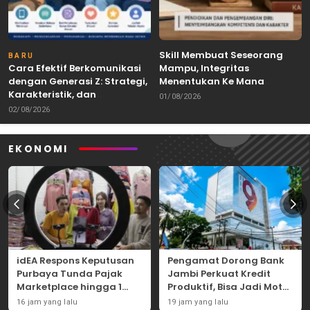
Skill Membuat Seseorang
BARU
Cara Efektif Berkomunikasi
Mampu, Integritas
dengan Generasi Z: Strategi,
Menentukan Ke Mana
Karakteristik, dan
Kemampuan Itu Dibawa
01/08/2026
Tantangannya
02/08/2026
EKONOMI
idEA Respons Keputusan
Pengamat Dorong Bank
Purbaya Tunda Pajak
Jambi Perkuat Kredit
Marketplace hingga 1
Produktif, Bisa Jadi Motor
November 2026
Ekonomi Daerah
16 jam yang lalu
19 jam yang lalu