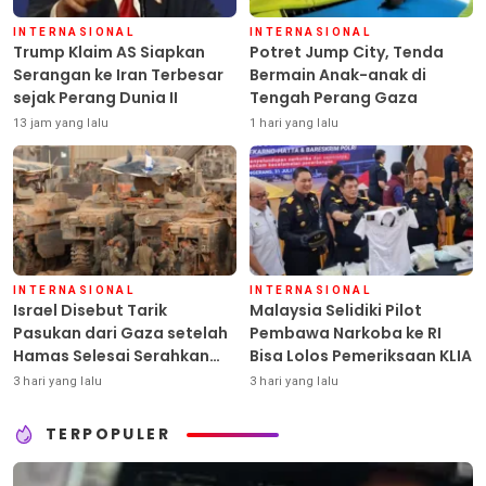
INTERNASIONAL
INTERNASIONAL
Trump Klaim AS Siapkan
Potret Jump City, Tenda
Serangan ke Iran Terbesar
Bermain Anak-anak di
sejak Perang Dunia II
Tengah Perang Gaza
13 jam yang lalu
1 hari yang lalu
INTERNASIONAL
INTERNASIONAL
Israel Disebut Tarik
Malaysia Selidiki Pilot
Pasukan dari Gaza setelah
Pembawa Narkoba ke RI
Hamas Selesai Serahkan
Bisa Lolos Pemeriksaan KLIA
Senjata
3 hari yang lalu
3 hari yang lalu
TERPOPULER