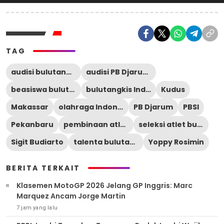
TAG
audisi bulutangkis nasional
audisi PB Djarum 2026
beasiswa bulutangkis
bulutangkis Indonesia
Kudus
Makassar
olahraga Indonesia
PB Djarum
PBSI
Pekanbaru
pembinaan atlet muda
seleksi atlet bulutangkis
Sigit Budiarto
talenta bulutangkis muda
Yoppy Rosimin
BERITA TERKAIT
Klasemen MotoGP 2026 Jelang GP Inggris: Marc
Marquez Ancam Jorge Martin
7 jam yang lalu