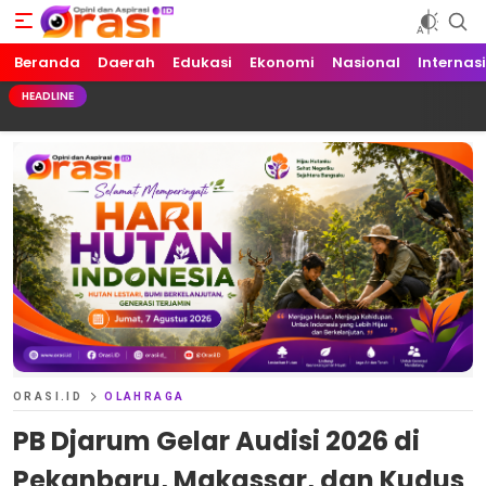
Beranda
Orasi.ID
Opini dan Aspirasi!
Daerah
Edukasi
Ekonomi
Nasional
Internas
HEADLINE
ORASI.ID
OLAHRAGA
PB Djarum Gelar Audisi 2026 di
Pekanbaru, Makassar, dan Kudus