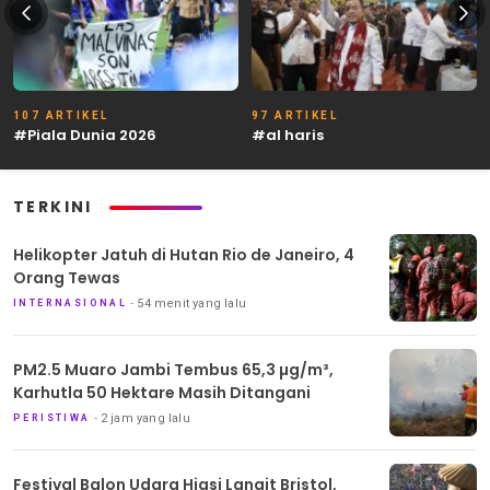
107 ARTIKEL
97 ARTIKEL
#Piala Dunia 2026
#al haris
TERKINI
Helikopter Jatuh di Hutan Rio de Janeiro, 4
Orang Tewas
54 menit yang lalu
INTERNASIONAL
PM2.5 Muaro Jambi Tembus 65,3 µg/m³,
Karhutla 50 Hektare Masih Ditangani
2 jam yang lalu
PERISTIWA
Festival Balon Udara Hiasi Langit Bristol,