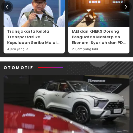
Transjakarta Kelola
IAEI dan KNEKS Dorong
Transportasi ke
Penguatan Masterplan
Kepulauan Seribu Mulai
Ekonomi Syariah dan PDB
2027, Pramono: Lebih
Syariah Indonesia
4 jam yang lalu
23 jam yang lalu
Mudah dan Efisien
OTOMOTIF