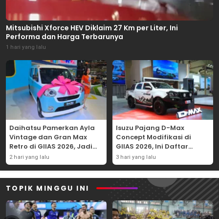
Mitsubishi Xforce HEV Diklaim 27 Km per Liter, Ini
Performa dan Harga Terbarunya
1 hari yang lalu
Daihatsu Pamerkan Ayla
Isuzu Pajang D-Max
Vintage dan Gran Max
Concept Modifikasi di
Retro di GIIAS 2026, Jadi
GIIAS 2026, Ini Daftar
Hadiah Undian
Ubahannya
2 hari yang lalu
3 hari yang lalu
TOPIK MINGGU INI