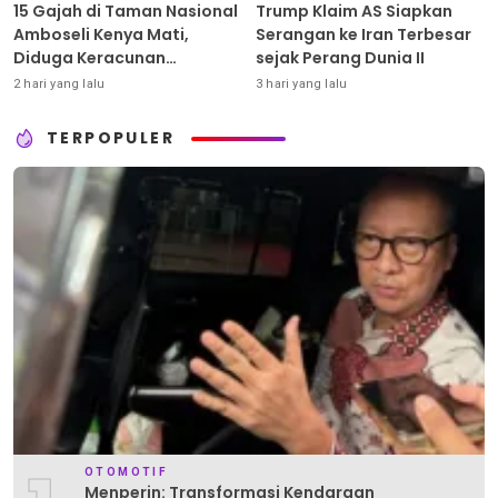
15 Gajah di Taman Nasional
Trump Klaim AS Siapkan
Amboseli Kenya Mati,
Serangan ke Iran Terbesar
Diduga Keracunan
sejak Perang Dunia II
Pestisida
2 hari yang lalu
3 hari yang lalu
TERPOPULER
OTOMOTIF
Menperin: Transformasi Kendaraan