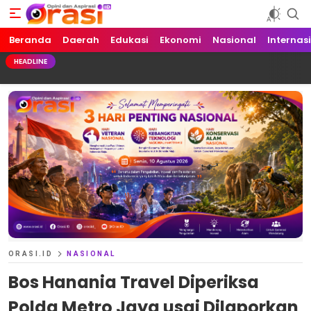
Beranda
Orasi.ID
Opini dan Aspirasi!
Daerah
Edukasi
Ekonomi
Nasional
Internas
HEADLINE
ORASI.ID
NASIONAL
Bos Hanania Travel Diperiksa
Polda Metro Jaya usai Dilaporkan