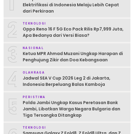
1
Elektrifikasi di Indonesia Melaju Lebih Cepat
dari Perkiraan
2
TEKNOLOGI
Oppo Reno 16 F 5G Eco Pack Rilis Rp7,999 Juta,
Apa Bedanya dari Versi Biasa?
3
NASIONAL
Ketua MPR Ahmad Muzani Ungkap Harapan di
Penghujung Zikir dan Doa Kebangsaan
4
OLAHRAGA
Jadwal SEA V Cup 2026 Leg 2 di Jakarta,
Indonesia Berpeluang Balas Kamboja
5
PERISTIWA
Polda Jambi Ungkap Kasus Peretasan Bank
Jambi, Libatkan Warga Negara Bulgaria dan
Tiga Tersangka Ditangkap
TEKNOLOGI
Samsung Galaxy Z Fold8, Z Fold8 Ultra, dan Z