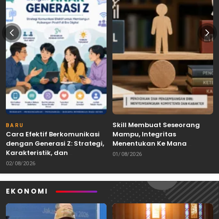
Skill Membuat Seseorang
BARU
Cara Efektif Berkomunikasi
Mampu, Integritas
dengan Generasi Z: Strategi,
Menentukan Ke Mana
Karakteristik, dan
Kemampuan Itu Dibawa
01/08/2026
Tantangannya
02/08/2026
EKONOMI