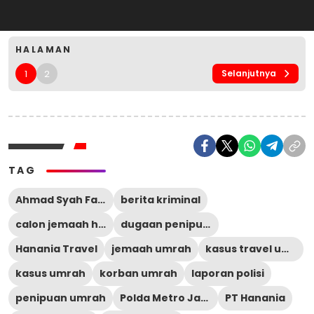
HALAMAN
1
2
Selanjutnya
TAG
Ahmad Syah Farhan
berita kriminal
calon jemaah haji
dugaan penipuan
Hanania Travel
jemaah umrah
kasus travel umrah
kasus umrah
korban umrah
laporan polisi
penipuan umrah
Polda Metro Jaya
PT Hanania