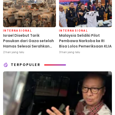
INTERNASIONAL
INTERNASIONAL
Israel Disebut Tarik
Malaysia Selidiki Pilot
Pasukan dari Gaza setelah
Pembawa Narkoba ke RI
Hamas Selesai Serahkan
Bisa Lolos Pemeriksaan KLIA
Senjata
2 hari yang lalu
3 hari yang lalu
TERPOPULER