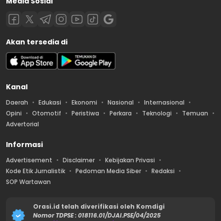
Media Sosial
Akan tersedia di
Kanal
Daerah
Edukasi
Ekonomi
Nasional
Internasional
Opini
Otomotif
Peristiwa
Perkara
Teknologi
Temuan
Advertorial
Informasi
Advertisement
Disclaimer
Kebijakan Privasi
Kode Etik Jurnalistik
Pedoman Media Siber
Redaksi
SOP Wartawan
Orasi.id telah diverifikasi oleh Komdigi
Nomor TDPSE : 018116.01/DJAI.PSE/04/2025