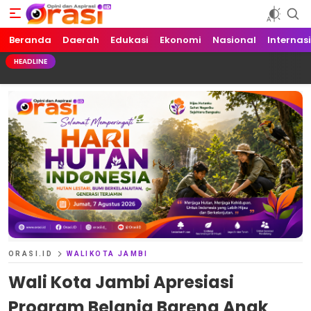
Beranda
Orasi.ID
Opini dan Aspirasi!
Daerah
Edukasi
Ekonomi
Nasional
Internas
HEADLINE
ORASI.ID
WALIKOTA JAMBI
Wali Kota Jambi Apresiasi
Program Belanja Bareng Anak