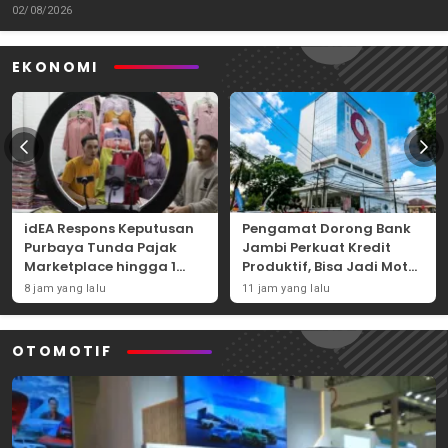
Tantangannya
02/08/2026
EKONOMI
idEA Respons Keputusan
Pengamat Dorong Bank
Purbaya Tunda Pajak
Jambi Perkuat Kredit
Marketplace hingga 1
Produktif, Bisa Jadi Motor
November 2026
Ekonomi Daerah
8 jam yang lalu
11 jam yang lalu
OTOMOTIF