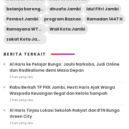
belanja bareng yatim
dhuafa Jambi
Idul Fitri Jambi
Pemkot Jambi
program Baznas
Ramadan 1447 H
Ramayana WTC Batanghari
Wali Kota Jambi
zakat Kota Jambi
BERITA TERKAIT
Al Haris ke Pelajar Bungo: Jauhi Narkoba, Judi Online
dan Radikalisme demi Masa Depan
2 hari yang lalu
Rabu Berkah TP PKK Jambi, Hesti Haris Ajak Warga
Waspada Keuangan Ilegal dan Kelola Sampah
2 hari yang lalu
Al Haris Tinjau Lokasi Sekolah Rakyat dan BTN Bungo
Green City
2 hari yang lalu