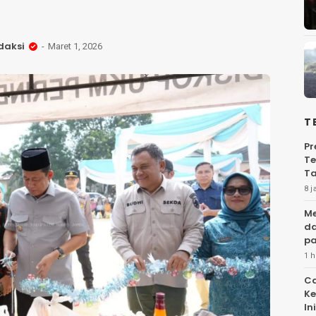
daksi
Maret 1, 2026
T
Pr
Te
Ta
8 j
Me
da
pa
1 h
Ca
Ke
Ini