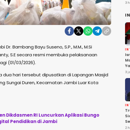
3 h
I
i Dr. Bambang Bayu Suseno, S.P., M.M., M.Si
I
ianty, S.E secara resmi membuka pelaksanaan
Is
Ma
agi (01/03/2026).
Ya
D
3 j
 dua hari tersebut dipusatkan di Lapangan Masjid
Pa
ng Sungai Duren, Kecamatan Jambi Luar Kota
I
Tr
n Dikdasmen RI Luncurkan Aplikasi Bungo
Si
gital Pendidikan di Jambi
Se
Te
2 h