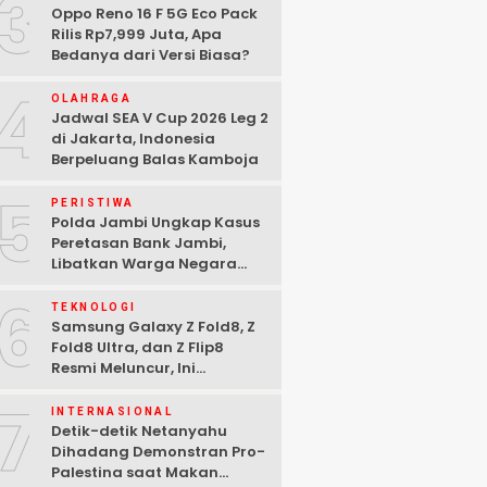
3
Oppo Reno 16 F 5G Eco Pack
Rilis Rp7,999 Juta, Apa
Bedanya dari Versi Biasa?
4
OLAHRAGA
Jadwal SEA V Cup 2026 Leg 2
di Jakarta, Indonesia
Berpeluang Balas Kamboja
5
PERISTIWA
Polda Jambi Ungkap Kasus
Peretasan Bank Jambi,
Libatkan Warga Negara
Bulgaria dan Tiga
6
Tersangka Ditangkap
TEKNOLOGI
Samsung Galaxy Z Fold8, Z
Fold8 Ultra, dan Z Flip8
Resmi Meluncur, Ini
Spesifikasi Lengkapnya
7
INTERNASIONAL
Detik-detik Netanyahu
Dihadang Demonstran Pro-
Palestina saat Makan