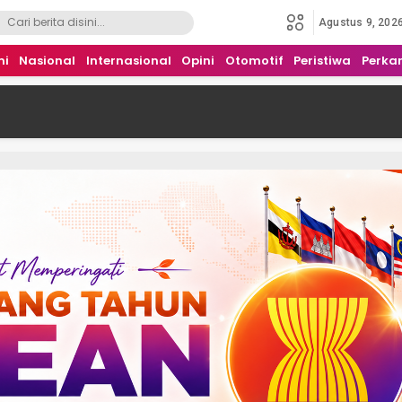
Agustus 9, 202
mi
Nasional
Internasional
Opini
Otomotif
Peristiwa
Perka