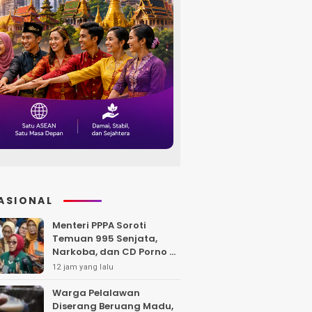
ASIONAL
Menteri PPPA Soroti
Temuan 995 Senjata,
Narkoba, dan CD Porno di
Sekolah Jaksel
12 jam yang lalu
Warga Pelalawan
Diserang Beruang Madu,