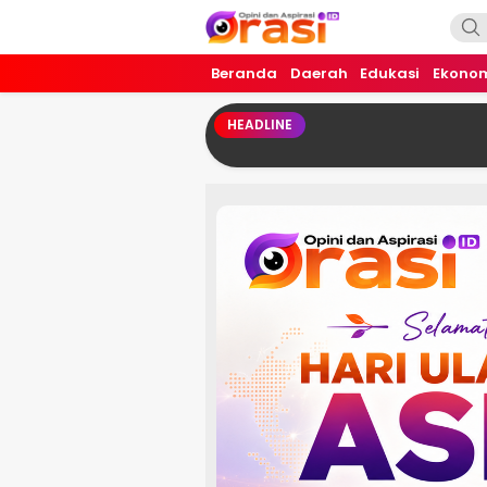
Orasi.ID
Opini dan Aspirasi!
Beranda
Daerah
Edukasi
Ekono
HEADLINE