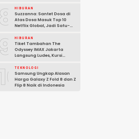
Malam di Washington DC
8
HIBURAN
Suzzanna: Santet Dosa di
Atas Dosa Masuk Top 10
Netflix Global, Jadi Satu-
satunya Film Indonesia
9
HIBURAN
Tiket Tambahan The
Odyssey IMAX Jakarta
Langsung Ludes, Kursi
Tersisa di Baris Depan
10
TEKNOLOGI
Samsung Ungkap Alasan
Harga Galaxy Z Fold 8 dan Z
Flip 8 Naik di Indonesia