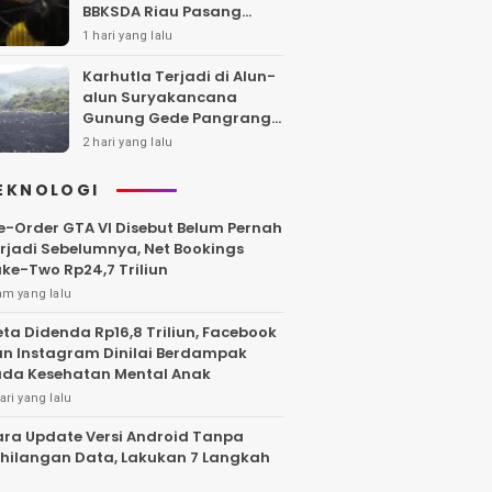
BBKSDA Riau Pasang
Kandang Jebak di Lokasi
1 hari yang lalu
Kejadian
Karhutla Terjadi di Alun-
alun Suryakancana
Gunung Gede Pangrango,
Api Berhasil Dipadamka
2 hari yang lalu
EKNOLOGI
e-Order GTA VI Disebut Belum Pernah
rjadi Sebelumnya, Net Bookings
ke-Two Rp24,7 Triliun
am yang lalu
ta Didenda Rp16,8 Triliun, Facebook
n Instagram Dinilai Berdampak
da Kesehatan Mental Anak
ari yang lalu
ra Update Versi Android Tanpa
hilangan Data, Lakukan 7 Langkah