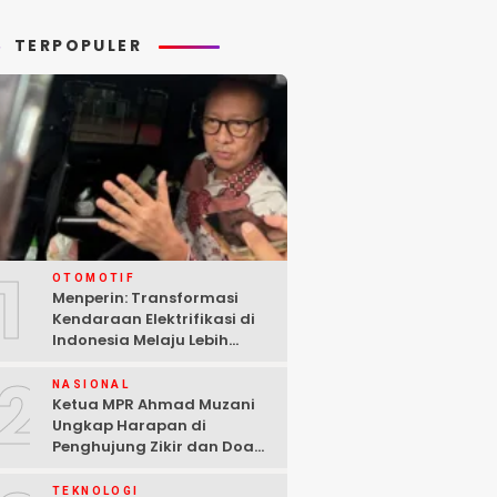
rang Dunia II
Gaza
TERPOPULER
1
OTOMOTIF
Menperin: Transformasi
Kendaraan Elektrifikasi di
Indonesia Melaju Lebih
Cepat dari Perkiraan
2
NASIONAL
Ketua MPR Ahmad Muzani
Ungkap Harapan di
Penghujung Zikir dan Doa
Kebangsaan
TEKNOLOGI