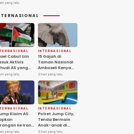
ari yang lalu
NTERNASIONAL
NTERNASIONAL
INTERNASIONAL
rael Cabut Izin
15 Gajah di
suk Aktivis
Taman Nasional
hudi AS yang
Amboseli Kenya
ukung Warga
Mati, Diduga
am yang lalu
2 hari yang lalu
lestina
Keracunan
Pestisida
NTERNASIONAL
INTERNASIONAL
ump Klaim AS
Potret Jump City,
apkan
Tenda Bermain
rangan ke Iran
Anak-anak di
rbesar sejak
Tengah Perang
ari yang lalu
3 hari yang lalu