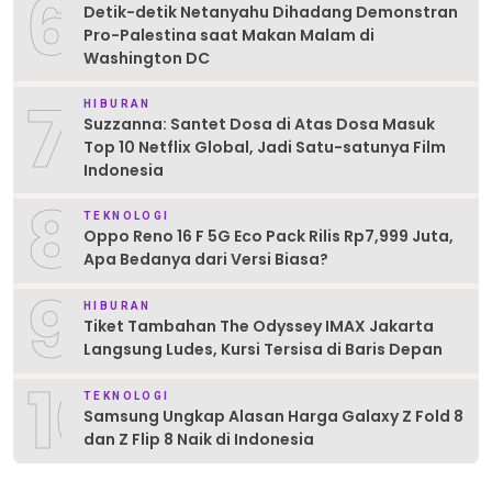
6
Detik-detik Netanyahu Dihadang Demonstran
Pro-Palestina saat Makan Malam di
Washington DC
7
HIBURAN
Suzzanna: Santet Dosa di Atas Dosa Masuk
Top 10 Netflix Global, Jadi Satu-satunya Film
Indonesia
8
TEKNOLOGI
Oppo Reno 16 F 5G Eco Pack Rilis Rp7,999 Juta,
Apa Bedanya dari Versi Biasa?
9
HIBURAN
Tiket Tambahan The Odyssey IMAX Jakarta
Langsung Ludes, Kursi Tersisa di Baris Depan
10
TEKNOLOGI
Samsung Ungkap Alasan Harga Galaxy Z Fold 8
dan Z Flip 8 Naik di Indonesia