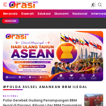
Beranda
Orasi.ID
Opini dan Aspirasi!
Daerah
Edukasi
Ekonomi
Nasional
Internas
HEADLINE
#POLDA SULSEL AMANKAN BBM ILEGAL
NASIONAL
Polisi Gerebek Gudang Penampungan BBM
Ilegal di Pinrang, Ribuan Liter BBM Diamankan