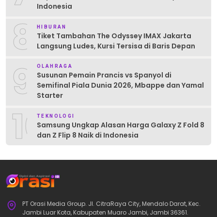
Indonesia
8
HIBURAN
Tiket Tambahan The Odyssey IMAX Jakarta
Langsung Ludes, Kursi Tersisa di Baris Depan
9
OLAHRAGA
Susunan Pemain Prancis vs Spanyol di
Semifinal Piala Dunia 2026, Mbappe dan Yamal
Starter
10
TEKNOLOGI
Samsung Ungkap Alasan Harga Galaxy Z Fold 8
dan Z Flip 8 Naik di Indonesia
PT Orasi Media Group. Jl. CitraRaya City, Mendalo Darat, Kec.
Jambi Luar Kota, Kabupaten Muaro Jambi, Jambi 36361.