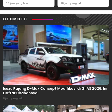
November 2026
Ekonomi Daerah
15 jam yang lalu
18 jam yang lalu
OTOMOTIF
Isuzu Pajang D-Max Concept Modifikasi di GIIAS 2026, Ini
Daftar Ubahannya
8 jam yang lalu