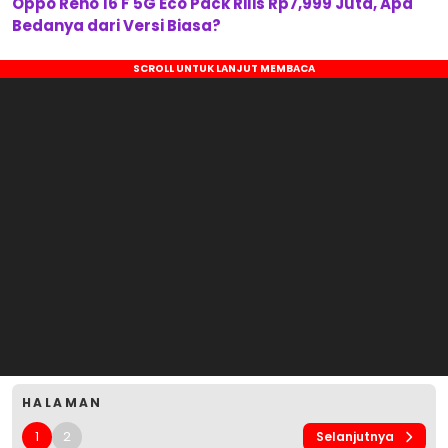
Oppo Reno 16 F 5G Eco Pack Rilis Rp7,999 Juta, Apa
Bedanya dari Versi Biasa?
HALAMAN
1
2
Selanjutnya