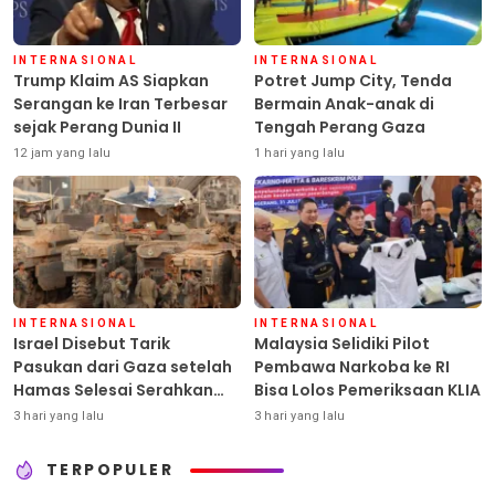
INTERNASIONAL
INTERNASIONAL
Trump Klaim AS Siapkan
Potret Jump City, Tenda
Serangan ke Iran Terbesar
Bermain Anak-anak di
sejak Perang Dunia II
Tengah Perang Gaza
12 jam yang lalu
1 hari yang lalu
INTERNASIONAL
INTERNASIONAL
Israel Disebut Tarik
Malaysia Selidiki Pilot
Pasukan dari Gaza setelah
Pembawa Narkoba ke RI
Hamas Selesai Serahkan
Bisa Lolos Pemeriksaan KLIA
Senjata
3 hari yang lalu
3 hari yang lalu
TERPOPULER