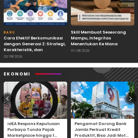
Skill Membuat Seseorang
BARU
Cara Efektif Berkomunikasi
Mampu, Integritas
dengan Generasi Z: Strategi,
Menentukan Ke Mana
Karakteristik, dan
Kemampuan Itu Dibawa
01/08/2026
Tantangannya
02/08/2026
EKONOMI
idEA Respons Keputusan
Pengamat Dorong Bank
Purbaya Tunda Pajak
Jambi Perkuat Kredit
Marketplace hingga 1
Produktif, Bisa Jadi Motor