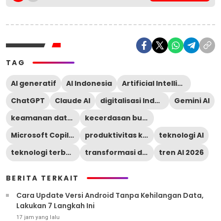
TAG
AI generatif
AI Indonesia
Artificial Intelligence
ChatGPT
Claude AI
digitalisasi Indonesia
Gemini AI
keamanan data digital
kecerdasan buatan
Microsoft Copilot
produktivitas kerja
teknologi AI
teknologi terbaru
transformasi digital
tren AI 2026
BERITA TERKAIT
Cara Update Versi Android Tanpa Kehilangan Data,
Lakukan 7 Langkah Ini
17 jam yang lalu