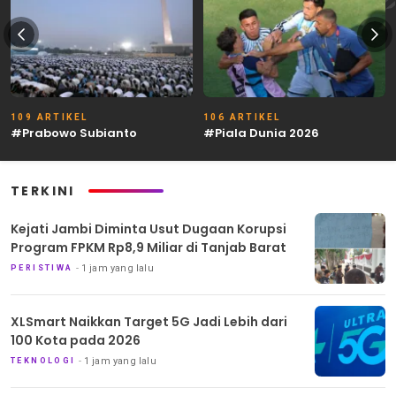
109 ARTIKEL
106 ARTIKEL
#Prabowo Subianto
#Piala Dunia 2026
TERKINI
Kejati Jambi Diminta Usut Dugaan Korupsi
Program FPKM Rp8,9 Miliar di Tanjab Barat
1 jam yang lalu
PERISTIWA
XLSmart Naikkan Target 5G Jadi Lebih dari
100 Kota pada 2026
1 jam yang lalu
TEKNOLOGI