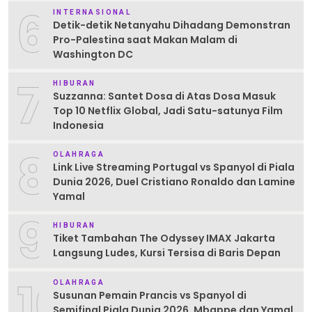
6
INTERNASIONAL
Detik-detik Netanyahu Dihadang Demonstran
Pro-Palestina saat Makan Malam di
Washington DC
7
HIBURAN
Suzzanna: Santet Dosa di Atas Dosa Masuk
Top 10 Netflix Global, Jadi Satu-satunya Film
Indonesia
8
OLAHRAGA
Link Live Streaming Portugal vs Spanyol di Piala
Dunia 2026, Duel Cristiano Ronaldo dan Lamine
Yamal
9
HIBURAN
Tiket Tambahan The Odyssey IMAX Jakarta
Langsung Ludes, Kursi Tersisa di Baris Depan
10
OLAHRAGA
Susunan Pemain Prancis vs Spanyol di
Semifinal Piala Dunia 2026, Mbappe dan Yamal