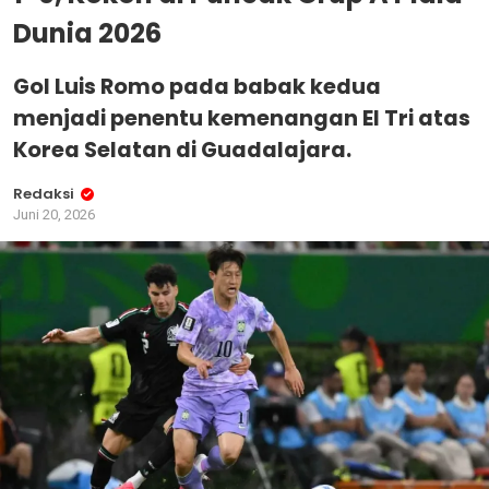
Dunia 2026
Gol Luis Romo pada babak kedua
menjadi penentu kemenangan El Tri atas
Korea Selatan di Guadalajara.
Redaksi
Juni 20, 2026