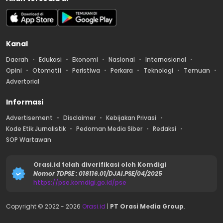
Kanal
Daerah
Edukasi
Ekonomi
Nasional
Internasional
Opini
Otomotif
Peristiwa
Perkara
Teknologi
Temuan
Advertorial
Informasi
Advertisement
Disclaimer
Kebijakan Privasi
Kode Etik Jurnalistik
Pedoman Media Siber
Redaksi
SOP Wartawan
Orasi.id telah diverifikasi oleh Komdigi
Nomor TDPSE : 018116.01/DJAI.PSE/04/2025
https://pse.komdigi.go.id/pse
Copyright © 2022 -
2026
Orasi.id
|
PT Orasi Media Group
.