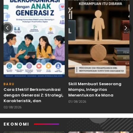
Skill Membuat Seseorang
BARU
Cara Efektif Berkomunikasi
Mampu, Integritas
dengan Generasi Z: Strategi,
Menentukan Ke Mana
Karakteristik, dan
Kemampuan Itu Dibawa
01/08/2026
Tantangannya
02/08/2026
EKONOMI