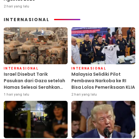
2 hari yang lalu
INTERNASIONAL
INTERNASIONAL
INTERNASIONAL
Israel Disebut Tarik
Malaysia Selidiki Pilot
Pasukan dari Gaza setelah
Pembawa Narkoba ke RI
Hamas Selesai Serahkan
Bisa Lolos Pemeriksaan KLIA
Senjata
1 hari yang lalu
2 hari yang lalu