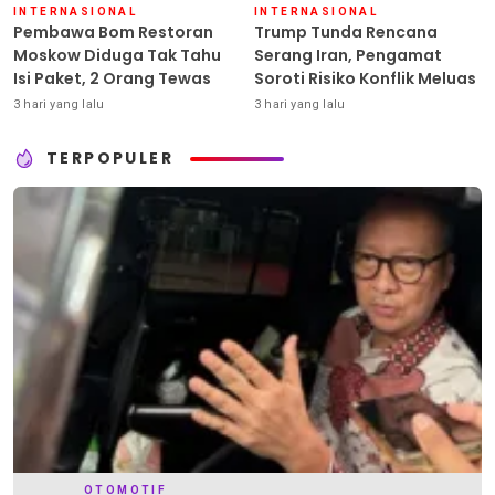
INTERNASIONAL
INTERNASIONAL
Pembawa Bom Restoran
Trump Tunda Rencana
Moskow Diduga Tak Tahu
Serang Iran, Pengamat
Isi Paket, 2 Orang Tewas
Soroti Risiko Konflik Meluas
3 hari yang lalu
3 hari yang lalu
TERPOPULER
OTOMOTIF