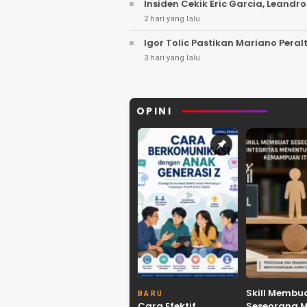
Insiden Cekik Eric Garcia, Leandro
2 hari yang lalu
Igor Tolic Pastikan Mariano Peralt
3 hari yang lalu
OPINI
Skill Membu
BARU
Cara Efektif
Seseorang 