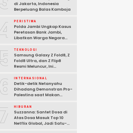
3
di Jakarta, Indonesia
Berpeluang Balas Kamboja
4
PERISTIWA
Polda Jambi Ungkap Kasus
Peretasan Bank Jambi,
Libatkan Warga Negara
Bulgaria dan Tiga
5
Tersangka Ditangkap
TEKNOLOGI
Samsung Galaxy Z Fold8, Z
Fold8 Ultra, dan Z Flip8
Resmi Meluncur, Ini
Spesifikasi Lengkapnya
6
INTERNASIONAL
Detik-detik Netanyahu
Dihadang Demonstran Pro-
Palestina saat Makan
Malam di Washington DC
7
HIBURAN
Suzzanna: Santet Dosa di
Atas Dosa Masuk Top 10
Netflix Global, Jadi Satu-
satunya Film Indonesia