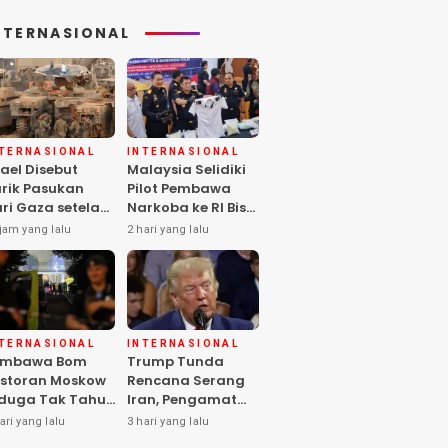
NTERNASIONAL
NTERNASIONAL
INTERNASIONAL
rael Disebut
Malaysia Selidiki
rik Pasukan
Pilot Pembawa
ri Gaza setelah
Narkoba ke RI Bisa
mas Selesai
Lolos Pemeriksaan
jam yang lalu
2 hari yang lalu
rahkan Senjata
KLIA
NTERNASIONAL
INTERNASIONAL
embawa Bom
Trump Tunda
storan Moskow
Rencana Serang
duga Tak Tahu
Iran, Pengamat
i Paket, 2 Orang
Soroti Risiko
ari yang lalu
3 hari yang lalu
ewas
Konflik Meluas