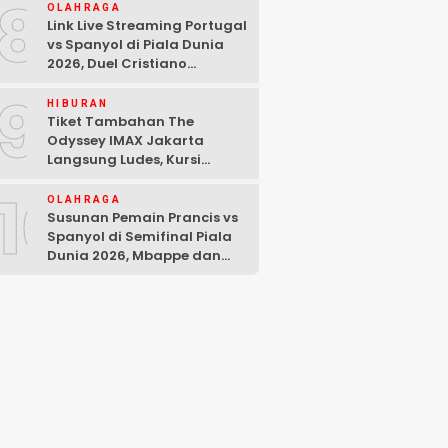
8
OLAHRAGA
Link Live Streaming Portugal
vs Spanyol di Piala Dunia
2026, Duel Cristiano
Ronaldo dan Lamine Yamal
9
HIBURAN
Tiket Tambahan The
Odyssey IMAX Jakarta
Langsung Ludes, Kursi
Tersisa di Baris Depan
10
OLAHRAGA
Susunan Pemain Prancis vs
Spanyol di Semifinal Piala
Dunia 2026, Mbappe dan
Yamal Starter