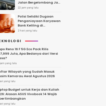
Jalan Bergelombang Jadi
Sorotan
22 jam yang lalu
Polisi Selidiki Dugaan
Penganiayaan Karyawan
Bank Keliling di
Tangerang
2 hari yang lalu
EKNOLOGI
po Reno 16 F 5G Eco Pack Rilis
7,999 Juta, Apa Bedanya dari Versi
asa?
jam yang lalu
ftar Wilayah yang Sudah Masuk
sim Kemarau Awal Agustus 2026
ari yang lalu
ptop Budget untuk Kerja dan Kuliah
26: Alasan ASUS Vivobook 14 Wajib
pertimbangkan
ari yang lalu