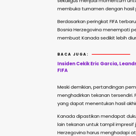
sekaligus menjadi momentum untuk 
membuka turnamen dengan hasil po
Berdasarkan peringkat FIFA terbar
Bosnia Herzegovina menempati peri
membuat Kanada sedikit lebih diun
BACA JUGA:
Insiden Cekik Eric Garcia, Leand
FIFA
Meski demikian, pertandingan pemb
menghadirkan tekanan tersendiri. 
yang dapat menentukan hasil akhi
Kanada dipastikan mendapat dukun
lain tekanan untuk tampil impresi
Herzegovina harus menghadapi atm