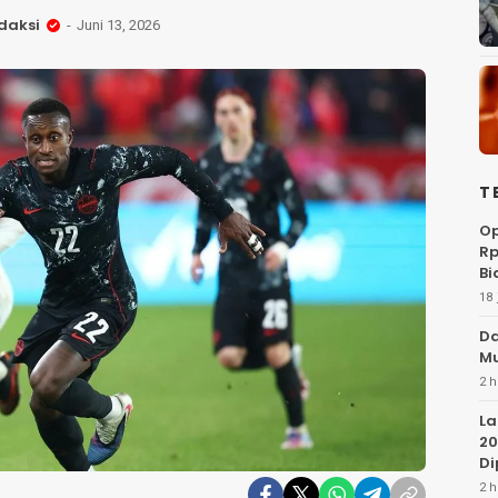
daksi
Juni 13, 2026
T
Op
Rp
Bi
18 
Da
Mu
2 h
La
20
Di
2 h