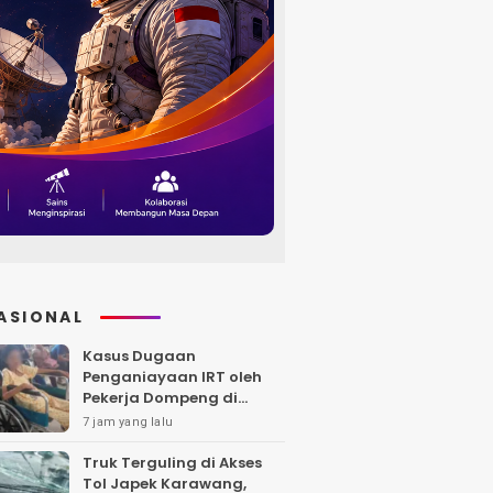
ASIONAL
Kasus Dugaan
Penganiayaan IRT oleh
Pekerja Dompeng di
Batanghari Jalan 7 Bulan,
7 jam yang lalu
Keluarga Minta
Kepastian Hukum
Truk Terguling di Akses
Tol Japek Karawang,