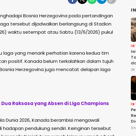
I
nghadapi Bosnia Herzegovina pada pertandingan
Laga tersebut dijadwalkan berlangsung di Stadion
026) waktu setempat atau Sabtu (13/6/2026) pukul
I
Is
tu laga yang menarik perhatian karena kedua tim
Ta
 positif. Kanada belum terkalahkan dalam tujuh
da
Ha
 Bosnia Herzegovina juga mencatat delapan laga
24 
Se
k Dua Raksasa yang Absen di Liga Champions
I
P
Re
ala Dunia 2026, Kanada berambisi mengawali
Di
Is
i hadapan pendukung sendiri. Keinginan tersebut
3 h
T