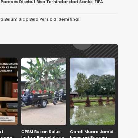
 Paredes Disebut Bisa Terhindar dari Sanksi FIFA
a Belum Siap Bela Persib di Semifinal
at
OPBM Bukan Solusi
Candi Muaro Jambi:
Mampu,
Instan, Pengelolaan
Investasi Budaya