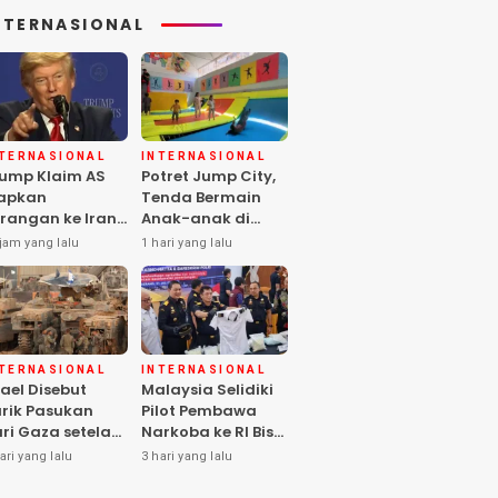
NTERNASIONAL
NTERNASIONAL
INTERNASIONAL
ump Klaim AS
Potret Jump City,
apkan
Tenda Bermain
rangan ke Iran
Anak-anak di
rbesar sejak
Tengah Perang
jam yang lalu
1 hari yang lalu
rang Dunia II
Gaza
NTERNASIONAL
INTERNASIONAL
rael Disebut
Malaysia Selidiki
rik Pasukan
Pilot Pembawa
ri Gaza setelah
Narkoba ke RI Bisa
mas Selesai
Lolos Pemeriksaan
ari yang lalu
3 hari yang lalu
rahkan Senjata
KLIA