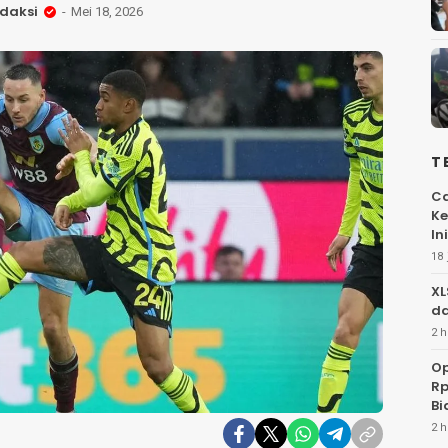
daksi
Mei 18, 2026
T
Ca
Ke
Ini
18 
XL
da
2 h
Op
Rp
Bi
2 h