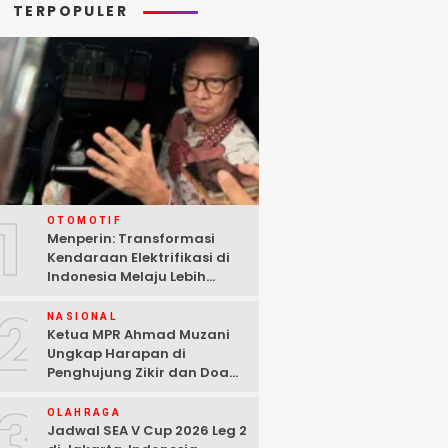
TERPOPULER
1
OTOMOTIF
Menperin: Transformasi
Kendaraan Elektrifikasi di
Indonesia Melaju Lebih
Cepat dari Perkiraan
2
NASIONAL
Ketua MPR Ahmad Muzani
Ungkap Harapan di
Penghujung Zikir dan Doa
Kebangsaan
3
OLAHRAGA
Jadwal SEA V Cup 2026 Leg 2