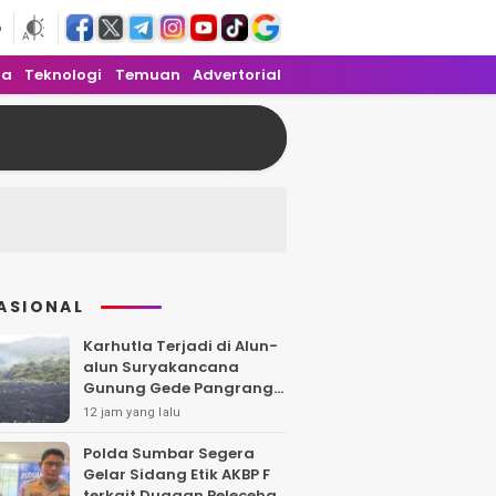
6
ra
Teknologi
Temuan
Advertorial
ASIONAL
Karhutla Terjadi di Alun-
alun Suryakancana
Gunung Gede Pangrango,
Api Berhasil Dipadamka
12 jam yang lalu
Polda Sumbar Segera
Gelar Sidang Etik AKBP F
terkait Dugaan Pelecehan