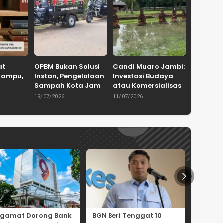
at
OPBM Bukan Solusi
Candi Muaro Jambi:
Mampu,
Instan, Pengelolaan
Investasi Budaya
Sampah Kota Jambi
atau Komersialisasi
 Ke
Tetap
Sejarah?
19/07/2026
11/07/2026
mpuan
Membutuhkan
Kolaborasi
ngamat Dorong Bank
BGN Beri Tenggat 10
KSP Do