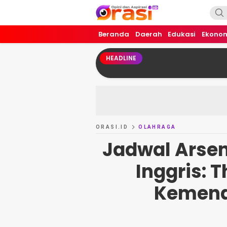
Orasi.ID
Opini dan Aspirasi!
Beranda
Daerah
Edukasi
Ekono
HEADLINE
ORASI.ID
OLAHRAGA
Jadwal Arsena
Inggris: 
Kemena