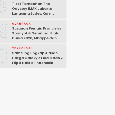
8
Tiket Tambahan The
Odyssey IMAX Jakarta
Langsung Ludes, Kursi
Tersisa di Baris Depan
9
OLAHRAGA
Susunan Pemain Prancis vs
Spanyol di Semifinal Piala
Dunia 2026, Mbappe dan
Yamal Starter
10
TEKNOLOGI
Samsung Ungkap Alasan
Harga Galaxy Z Fold 8 dan Z
Flip 8 Naik di Indonesia