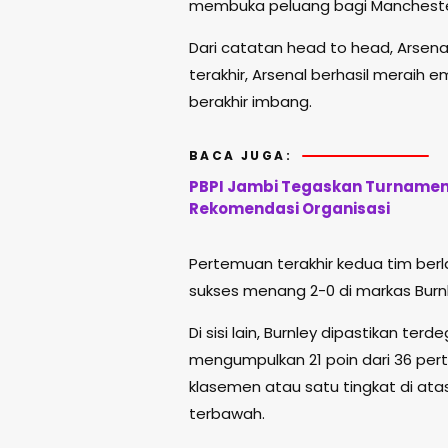
membuka peluang bagi Manchester 
Dari catatan head to head, Arsena
terakhir, Arsenal berhasil merai
berakhir imbang.
BACA JUGA:
PBPI Jambi Tegaskan Turnamen 
Rekomendasi Organisasi
Pertemuan terakhir kedua tim ber
sukses menang 2-0 di markas Burnl
Di sisi lain, Burnley dipastikan te
mengumpulkan 21 poin dari 36 perta
klasemen atau satu tingkat di at
terbawah.