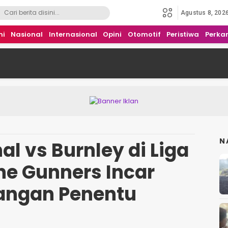
Agustus 8, 202
mi
Nasional
Internasional
Opini
Otomotif
Peristiwa
Perka
N
l vs Burnley di Liga
The Gunners Incar
ngan Penentu