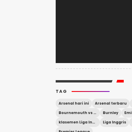
TAG
Arsenal hari ini
Arsenal terbaru
Bournemouth vs Manchester City
Burnley
Emi
klasemen Liga Inggris
Liga Inggris
Premier League