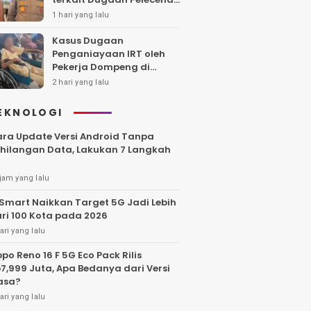
Polwan
1 hari yang lalu
Kasus Dugaan
Penganiayaan IRT oleh
Pekerja Dompeng di
Batanghari Jalan 7 Bulan,
2 hari yang lalu
Keluarga Minta
Kepastian Hukum
EKNOLOGI
ra Update Versi Android Tanpa
hilangan Data, Lakukan 7 Langkah
jam yang lalu
Smart Naikkan Target 5G Jadi Lebih
ri 100 Kota pada 2026
ari yang lalu
po Reno 16 F 5G Eco Pack Rilis
7,999 Juta, Apa Bedanya dari Versi
asa?
ari yang lalu