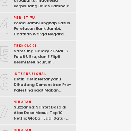
di Jakarta, Indonesia
Berpeluang Balas Kamboja
4
PERISTIWA
Polda Jambi Ungkap Kasus
Peretasan Bank Jambi,
Libatkan Warga Negara
Bulgaria dan Tiga
5
Tersangka Ditangkap
TEKNOLOGI
Samsung Galaxy Z Fold8, Z
Fold8 Ultra, dan Z Flip8
Resmi Meluncur, Ini
Spesifikasi Lengkapnya
6
INTERNASIONAL
Detik-detik Netanyahu
Dihadang Demonstran Pro-
Palestina saat Makan
Malam di Washington DC
7
HIBURAN
Suzzanna: Santet Dosa di
Atas Dosa Masuk Top 10
Netflix Global, Jadi Satu-
satunya Film Indonesia
HIBURAN