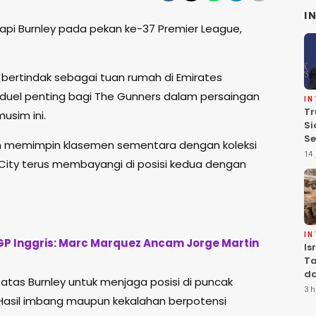
I
api
Burnley
pada pekan ke-37
Premier League
,
 bertindak sebagai tuan rumah di
Emirates
i duel penting bagi The Gunners dalam persaingan
I
Tr
musim ini.
Si
Se
ih memimpin klasemen sementara dengan koleksi
Te
14 
City
terus membayangi di posisi kedua dengan
Pe
I
P Inggris: Marc Marquez Ancam Jorge Martin
Is
Ta
da
atas Burnley untuk menjaga posisi di puncak
Ha
3 h
Hasil imbang maupun kekalahan berpotensi
Se