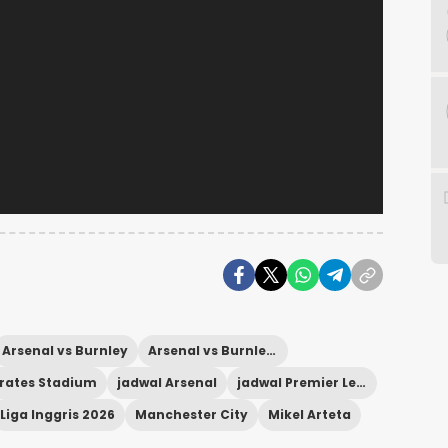
Arsenal vs Burnley
Arsenal vs Burnley live
rates Stadium
jadwal Arsenal
jadwal Premier League
Liga Inggris 2026
Manchester City
Mikel Arteta