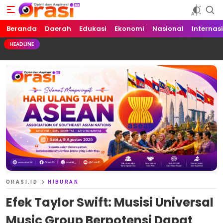
Beranda
Orasi.ID
Opini dan Aspirasi!
Daerah
Edukasi
Ekonomi
Nasional
Internas
HEADLINE
ORASI.ID
HIBURAN
Efek Taylor Swift: Musisi Universal
Music Group Berpotensi Dapat