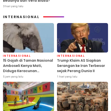
Bedanya dari Versi Biasa?
3 hari yang lalu
INTERNASIONAL
INTERNASIONAL
INTERNASIONAL
15 Gajah di Taman Nasional
Trump Klaim AS Siapkan
Amboseli Kenya Mati,
Serangan ke Iran Terbesar
Diduga Keracunan
sejak Perang Dunia II
Pestisida
5 jam yang lalu
1 hari yang lalu