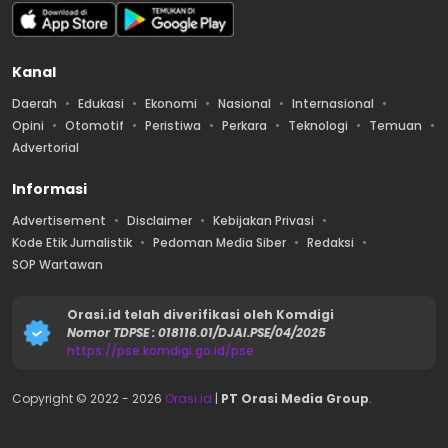
Kanal
Daerah
Edukasi
Ekonomi
Nasional
Internasional
Opini
Otomotif
Peristiwa
Perkara
Teknologi
Temuan
Advertorial
Informasi
Advertisement
Disclaimer
Kebijakan Privasi
Kode Etik Jurnalistik
Pedoman Media Siber
Redaksi
SOP Wartawan
Orasi.id telah diverifikasi oleh Komdigi
Nomor TDPSE : 018116.01/DJAI.PSE/04/2025
https://pse.komdigi.go.id/pse
Copyright © 2022 -
2026
Orasi.id
|
PT Orasi Media Group
.