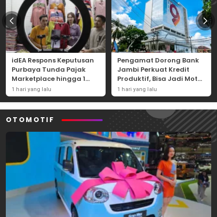
idEA Respons Keputusan
Pengamat Dorong Bank
Purbaya Tunda Pajak
Jambi Perkuat Kredit
Marketplace hingga 1
Produktif, Bisa Jadi Motor
November 2026
Ekonomi Daerah
1 hari yang lalu
1 hari yang lalu
OTOMOTIF