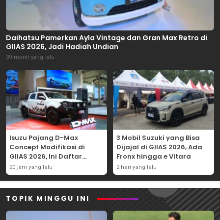
Daihatsu Pamerkan Ayla Vintage dan Gran Max Retro di
GIIAS 2026, Jadi Hadiah Undian
39 menit yang lalu
Isuzu Pajang D-Max
3 Mobil Suzuki yang Bisa
Concept Modifikasi di
Dijajal di GIIAS 2026, Ada
GIIAS 2026, Ini Daftar
Fronx hingga e Vitara
Ubahannya
20 jam yang lalu
2 hari yang lalu
TOPIK MINGGU INI