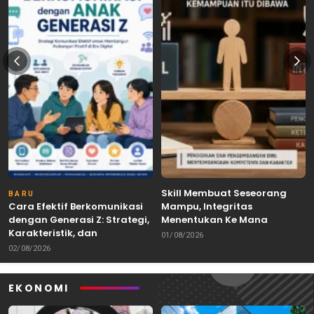
Skill Membuat Seseorang
BARU
Cara Efektif Berkomunikasi
Mampu, Integritas
dengan Generasi Z: Strategi,
Menentukan Ke Mana
Karakteristik, dan
Kemampuan Itu Dibawa
01/08/2026
Tantangannya
02/08/2026
EKONOMI