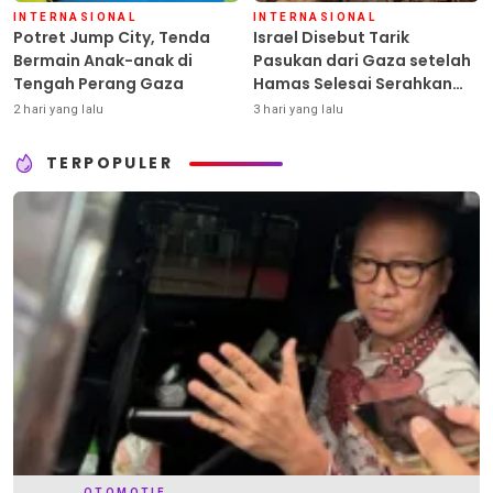
INTERNASIONAL
INTERNASIONAL
Potret Jump City, Tenda
Israel Disebut Tarik
Bermain Anak-anak di
Pasukan dari Gaza setelah
Tengah Perang Gaza
Hamas Selesai Serahkan
Senjata
2 hari yang lalu
3 hari yang lalu
TERPOPULER
OTOMOTIF