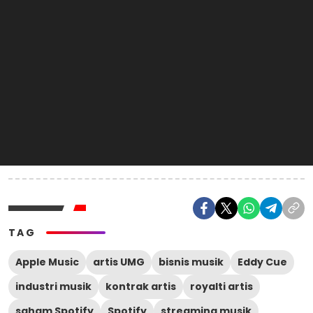
TAG
Apple Music
artis UMG
bisnis musik
Eddy Cue
industri musik
kontrak artis
royalti artis
saham Spotify
Spotify
streaming musik