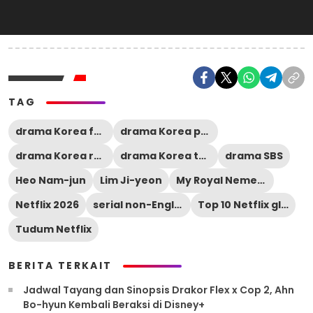
TAG
drama Korea fantasi
drama Korea populer
drama Korea romantis
drama Korea terbaru
drama SBS
Heo Nam-jun
Lim Ji-yeon
My Royal Nemesis
Netflix 2026
serial non-English Netflix
Top 10 Netflix global
Tudum Netflix
BERITA TERKAIT
Jadwal Tayang dan Sinopsis Drakor Flex x Cop 2, Ahn
Bo-hyun Kembali Beraksi di Disney+