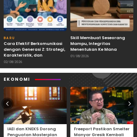
Skill Membuat Seseorang
BARU
Cara Efektif Berkomunikasi
Mampu, Integritas
dengan Generasi Z: Strategi,
Menentukan Ke Mana
Karakteristik, dan
Kemampuan Itu Dibawa
01/08/2026
Tantangannya
02/08/2026
EKONOMI
IAEI dan KNEKS Dorong
Freeport Pastikan Smelter
Penguatan Masterplan
Manyar Gresik Kembali