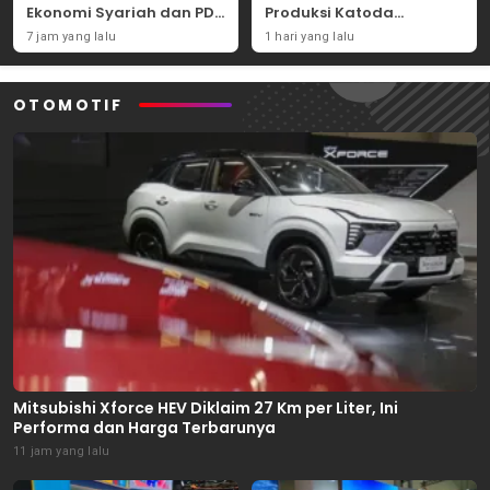
Ekonomi Syariah dan PDB
Produksi Katoda
Syariah Indonesia
Tembaga Mulai
7 jam yang lalu
1 hari yang lalu
September 2026
OTOMOTIF
Mitsubishi Xforce HEV Diklaim 27 Km per Liter, Ini
Performa dan Harga Terbarunya
11 jam yang lalu