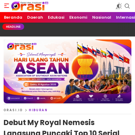
Beranda
Orasi.ID
Opini dan Aspirasi!
Daerah
Edukasi
Ekonomi
Nasional
Internas
HEADLINE
ORASI.ID
HIBURAN
Debut My Royal Nemesis
Langsung Puncaki Top 10 Serial