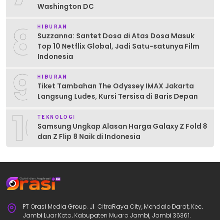
Washington DC
8
HIBURAN
Suzzanna: Santet Dosa di Atas Dosa Masuk
Top 10 Netflix Global, Jadi Satu-satunya Film
Indonesia
9
HIBURAN
Tiket Tambahan The Odyssey IMAX Jakarta
Langsung Ludes, Kursi Tersisa di Baris Depan
10
TEKNOLOGI
Samsung Ungkap Alasan Harga Galaxy Z Fold 8
dan Z Flip 8 Naik di Indonesia
PT Orasi Media Group. Jl. CitraRaya City, Mendalo Darat, Kec.
Jambi Luar Kota, Kabupaten Muaro Jambi, Jambi 36361.