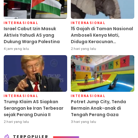
INTERNASIONAL
INTERNASIONAL
Israel Cabut Izin Masuk
15 Gajah di Taman Nasional
Aktivis Yahudi AS yang
Amboseli Kenya Mati,
Dukung Warga Palestina
Diduga Keracunan
Pestisida
4 jam yang lalu
2 hari yang lalu
INTERNASIONAL
INTERNASIONAL
Trump Klaim AS Siapkan
Potret Jump City, Tenda
Serangan ke Iran Terbesar
Bermain Anak-anak di
sejak Perang Dunia II
Tengah Perang Gaza
2 hari yang lalu
3 hari yang lalu
TERPOPULER