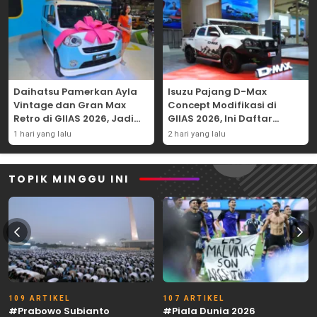
Daihatsu Pamerkan Ayla
Isuzu Pajang D-Max
Vintage dan Gran Max
Concept Modifikasi di
Retro di GIIAS 2026, Jadi
GIIAS 2026, Ini Daftar
Hadiah Undian
Ubahannya
1 hari yang lalu
2 hari yang lalu
TOPIK MINGGU INI
109 ARTIKEL
107 ARTIKEL
#Prabowo Subianto
#Piala Dunia 2026