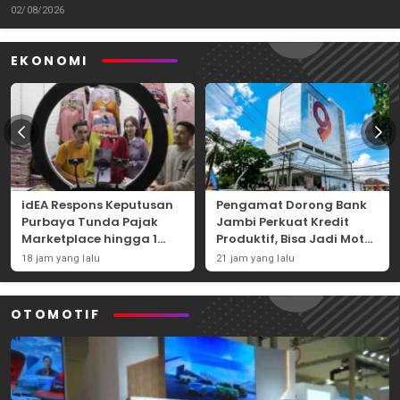
Tantangannya
02/08/2026
EKONOMI
idEA Respons Keputusan
Pengamat Dorong Bank
Purbaya Tunda Pajak
Jambi Perkuat Kredit
Marketplace hingga 1
Produktif, Bisa Jadi Motor
November 2026
Ekonomi Daerah
18 jam yang lalu
21 jam yang lalu
OTOMOTIF