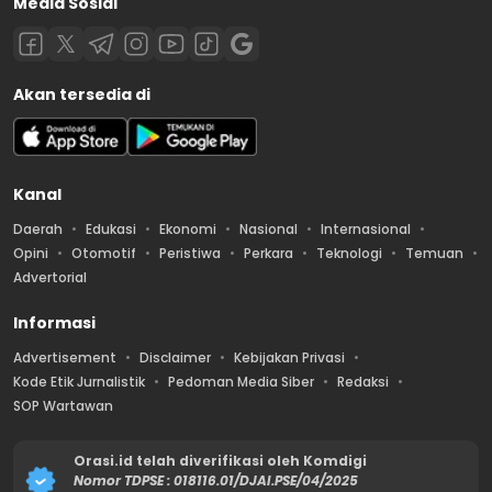
Media Sosial
Akan tersedia di
Kanal
Daerah
Edukasi
Ekonomi
Nasional
Internasional
Opini
Otomotif
Peristiwa
Perkara
Teknologi
Temuan
Advertorial
Informasi
Advertisement
Disclaimer
Kebijakan Privasi
Kode Etik Jurnalistik
Pedoman Media Siber
Redaksi
SOP Wartawan
Orasi.id telah diverifikasi oleh Komdigi
Nomor TDPSE : 018116.01/DJAI.PSE/04/2025