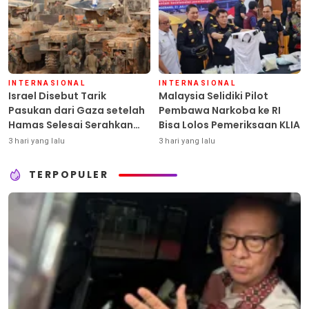
INTERNASIONAL
INTERNASIONAL
Israel Disebut Tarik
Malaysia Selidiki Pilot
Pasukan dari Gaza setelah
Pembawa Narkoba ke RI
Hamas Selesai Serahkan
Bisa Lolos Pemeriksaan KLIA
Senjata
3 hari yang lalu
3 hari yang lalu
TERPOPULER