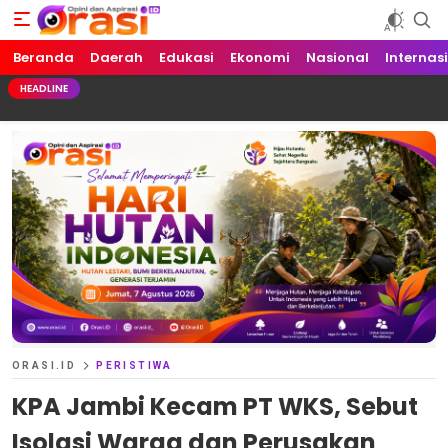
Beranda
Orasi.ID
Opini dan Aspirasi!
Daerah
Edukasi
Ekonomi
Nasional
Internas
HEADLINE
ORASI.ID
PERISTIWA
KPA Jambi Kecam PT WKS, Sebut
Isolasi Warga dan Perusakan